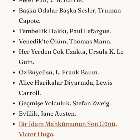
Peter Pan, J. M. Barrie.
Başka Odalar Başka Sesler, Truman
Capote.
Tembellik Hakkı, Paul Lefargue.
Venedik’te Ölüm, Thomas Mann.
Her Yerden Çok Uzakta, Ursula K. Le
Guin.
Oz Büycüsü, L. Frank Baum.
Alice Harikalar Diyarında, Lewis
Carroll.
Geçmişe Yolculuk, Stefan Zweig.
Evlilik, Jane Austen.
Bir İdam Mahkûmunun Son Günü,
Victor Hugo
.