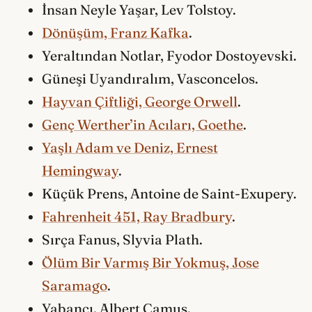
İnsan Neyle Yaşar, Lev Tolstoy.
Dönüşüm, Franz Kafka
.
Yeraltından Notlar, Fyodor Dostoyevski.
Güneşi Uyandıralım, Vasconcelos.
Hayvan Çiftliği, George Orwell
.
Genç Werther’in Acıları, Goethe
.
Yaşlı Adam ve Deniz, Ernest
Hemingway
.
Küçük Prens, Antoine de Saint-Exupery.
Fahrenheit 451, Ray Bradbury
.
Sırça Fanus, Slyvia Plath.
Ölüm Bir Varmış Bir Yokmuş, Jose
Saramago
.
Yabancı, Albert Camus.