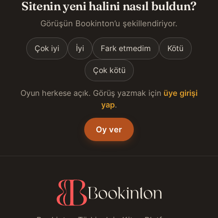
Sitenin yeni halini nasıl buldun?
Görüşün Bookinton’u şekillendiriyor.
Çok iyi
İyi
Fark etmedim
Kötü
Çok kötü
Oyun herkese açık. Görüş yazmak için
üye girişi
yap
.
Oy ver