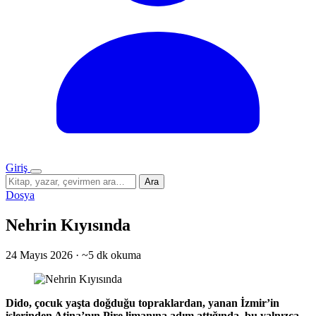
Giriş
Menü
Sitede
Ara
ara
Dosya
Nehrin Kıyısında
24 Mayıs 2026
·
~5 dk okuma
Dido, çocuk yaşta doğduğu topraklardan, yanan İzmir’in
islerinden Atina’nın Pire limanına adım attığında, bu yalnızca