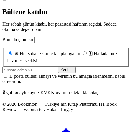
Bültene katılın
Her sabah günün kitabı, her pazartesi haftanın seçkisi. Sadece
okumaya değer olanı.
Bunu boş bırakın
Gönderim
☀
Her sabah · Güne kitapla uyanın
🗓
Haftada bir ·
sıklığı
Pazartesi seçkisi
E-
Katıl →
posta
E-posta bülteni almayı ve verimin bu amaçla işlenmesini kabul
adresiniz
ediyorum.
🔒
Çift onaylı kayıt · KVKK uyumlu · tek tıkla çıkış
© 2026 Bookinton — Türkiye’nin Kitap Platformu
HT Book
Review — webmaster: Hakan Turgay