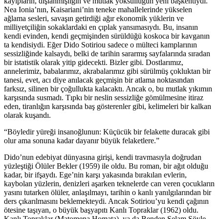
kayıpların, dışlanmışlığın ve mutlak yoksulluğun yeni başkentiydi.
Nea Ionia’nın, Kaisariani’nin teneke mahallelerinde yükselen
ağlama sesleri, savaşın getirdiği ağır ekonomik yüklerin ve
milliyetçiliğin sokaklardaki en çıplak yansımasıydı. Bu, insanın
kendi evinden, kendi geçmişinden sürüldüğü koskoca bir kavganın
ta kendisiydi. Eğer Dido Sotiriou sadece o mülteci kamplarının
sessizliğinde kalsaydı, belki de tarihin sararmış sayfalarında sıradan
bir istatistik olarak yitip gidecekti. Bizler gibi. Dostlarımız,
annelerimiz, babalarımız, akrabalarımız gibi sürülmüş çokluktan bir
tanesi, evet, acı diye anılacak geçmişin bir atlama noktasından
farksız, silinen bir çoğullukta kalacaktı. Ancak o, bu mutlak yıkımın
karşısında susmadı. Tıpkı bir neslin sessizliğe gömülmesine itiraz
eden, tiranlığın karşısında baş gösterenler gibi, kelimeleri bir kalkan
olarak kuşandı.
“Böyledir yüreği insanoğlunun: Küçücük bir felakette duracak gibi
olur ama sonuna kadar dayanır büyük felaketlere.”
Dido’nun edebiyat dünyasına girişi, kendi travmasıyla doğrudan
yüzleştiği Ölüler Bekler (1959) ile oldu. Bu roman, bir ağıt olduğu
kadar, bir ifşaydı. Ege’nin karşı yakasında bırakılan evlerin,
kaybolan yüzlerin, denizleri aşarken teknelerde can veren çocukların
yasını tutarken ölüler, anlaşılmayı, tarihin o kanlı yanılgılarından bir
ders çıkarılmasını beklemekteydi. Ancak Sotiriou’yu kendi çağının
ötesine taşıyan, o büyük başyapıtı Kanlı Topraklar (1962) oldu.
Kanlı Topraklar (Matomena Homata), ya da Benden Selam Söyle