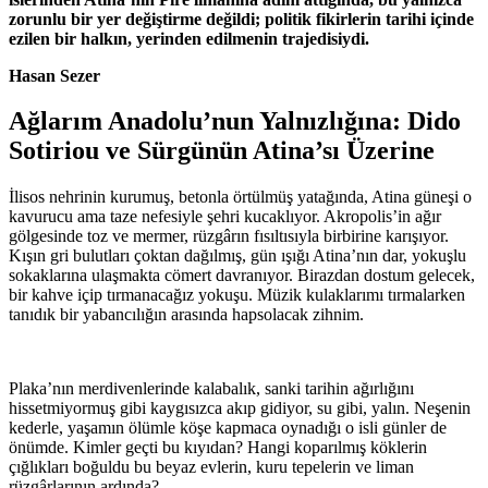
zorunlu bir yer değiştirme değildi; politik fikirlerin tarihi içinde
ezilen bir halkın, yerinden edilmenin trajedisiydi.
Hasan Sezer
Ağlarım Anadolu’nun Yalnızlığına: Dido
Sotiriou ve Sürgünün Atina’sı Üzerine
İlisos nehrinin kurumuş, betonla örtülmüş yatağında, Atina güneşi o
kavurucu ama taze nefesiyle şehri kucaklıyor. Akropolis’in ağır
gölgesinde toz ve mermer, rüzgârın fısıltısıyla birbirine karışıyor.
Kışın gri bulutları çoktan dağılmış, gün ışığı Atina’nın dar, yokuşlu
sokaklarına ulaşmakta cömert davranıyor. Birazdan dostum gelecek,
bir kahve içip tırmanacağız yokuşu. Müzik kulaklarımı tırmalarken
tanıdık bir yabancılığın arasında hapsolacak zihnim.
Plaka’nın merdivenlerinde kalabalık, sanki tarihin ağırlığını
hissetmiyormuş gibi kaygısızca akıp gidiyor, su gibi, yalın. Neşenin
kederle, yaşamın ölümle köşe kapmaca oynadığı o isli günler de
önümde. Kimler geçti bu kıyıdan? Hangi koparılmış köklerin
çığlıkları boğuldu bu beyaz evlerin, kuru tepelerin ve liman
rüzgârlarının ardında?