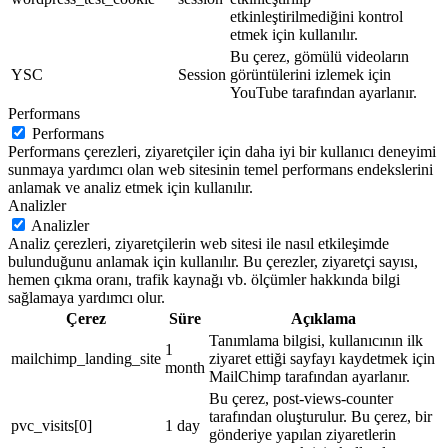
etkinleştirilmediğini kontrol
etmek için kullanılır.
Bu çerez, gömülü videoların
YSC
Session
görüntülerini izlemek için
YouTube tarafından ayarlanır.
Performans
Performans
Performans çerezleri, ziyaretçiler için daha iyi bir kullanıcı deneyimi
sunmaya yardımcı olan web sitesinin temel performans endekslerini
anlamak ve analiz etmek için kullanılır.
Analizler
Analizler
Analiz çerezleri, ziyaretçilerin web sitesi ile nasıl etkileşimde
bulunduğunu anlamak için kullanılır. Bu çerezler, ziyaretçi sayısı,
hemen çıkma oranı, trafik kaynağı vb. ölçümler hakkında bilgi
sağlamaya yardımcı olur.
Çerez
Süre
Açıklama
Tanımlama bilgisi, kullanıcının ilk
1
mailchimp_landing_site
ziyaret ettiği sayfayı kaydetmek için
month
MailChimp tarafından ayarlanır.
Bu çerez, post-views-counter
tarafından oluşturulur. Bu çerez, bir
pvc_visits[0]
1 day
gönderiye yapılan ziyaretlerin