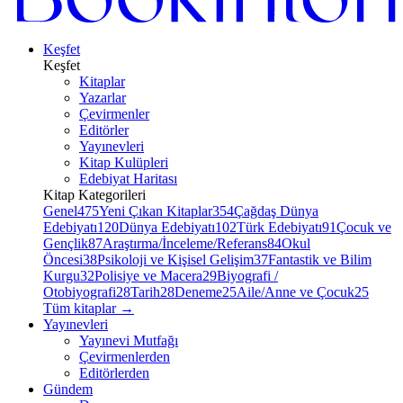
Keşfet
Keşfet
Kitaplar
Yazarlar
Çevirmenler
Editörler
Yayınevleri
Kitap Kulüpleri
Edebiyat Haritası
Kitap Kategorileri
Genel
475
Yeni Çıkan Kitaplar
354
Çağdaş Dünya
Edebiyatı
120
Dünya Edebiyatı
102
Türk Edebiyatı
91
Çocuk ve
Gençlik
87
Araştırma/İnceleme/Referans
84
Okul
Öncesi
38
Psikoloji ve Kişisel Gelişim
37
Fantastik ve Bilim
Kurgu
32
Polisiye ve Macera
29
Biyografi /
Otobiyografi
28
Tarih
28
Deneme
25
Aile/Anne ve Çocuk
25
Tüm kitaplar
→
Yayınevleri
Yayınevi Mutfağı
Çevirmenlerden
Editörlerden
Gündem