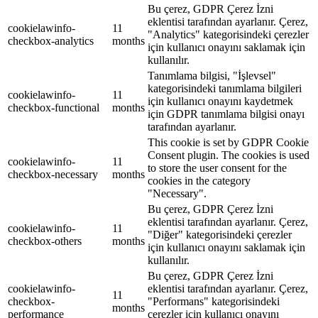
Bu çerez, GDPR Çerez İzni
eklentisi tarafından ayarlanır. Çerez,
cookielawinfo-
11
"Analytics" kategorisindeki çerezler
checkbox-analytics
months
için kullanıcı onayını saklamak için
kullanılır.
Tanımlama bilgisi, "İşlevsel"
kategorisindeki tanımlama bilgileri
cookielawinfo-
11
için kullanıcı onayını kaydetmek
checkbox-functional
months
için GDPR tanımlama bilgisi onayı
tarafından ayarlanır.
This cookie is set by GDPR Cookie
Consent plugin. The cookies is used
cookielawinfo-
11
to store the user consent for the
checkbox-necessary
months
cookies in the category
"Necessary".
Bu çerez, GDPR Çerez İzni
eklentisi tarafından ayarlanır. Çerez,
cookielawinfo-
11
"Diğer" kategorisindeki çerezler
checkbox-others
months
için kullanıcı onayını saklamak için
kullanılır.
Bu çerez, GDPR Çerez İzni
cookielawinfo-
eklentisi tarafından ayarlanır. Çerez,
11
checkbox-
"Performans" kategorisindeki
months
performance
çerezler için kullanıcı onayını