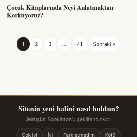
Çocuk Kitaplarında Neyi Anlatmaktan
Korkuyoruz?
1
2
3
…
41
Sonraki »
Sitenin yeni halini nasıl buldun?
Görüşün Bookinton’u şekillendiriyor.
Çok iyi
İyi
Fark etmedim
Kötü