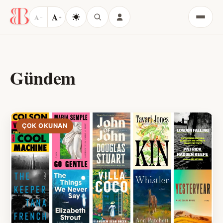
A
A
−
+
Menü
Gündem
ÇOK OKUNAN