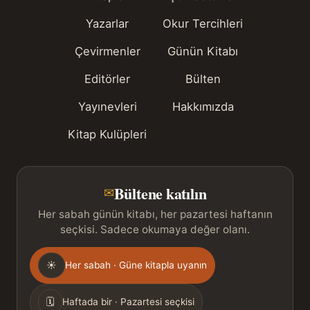
Yazarlar
Okur Tercihleri
Çevirmenler
Günün Kitabı
Editörler
Bülten
Yayınevleri
Hakkımızda
Kitap Kulüpleri
Bültene katılın
✉
Her sabah günün kitabı, her pazartesi haftanın
seçkisi. Sadece okumaya değer olanı.
Gönderim
☀
Her sabah · Güne kitapla uyanın
sıklığı
🗓
Haftada bir · Pazartesi seçkisi