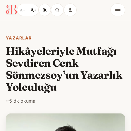
A
A
−
+
Menü
YAZARLAR
Hikâyeleriyle Mutfağı
Sevdiren Cenk
Sönmezsoy’un Yazarlık
Yolculuğu
~5 dk okuma