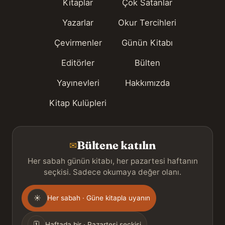
Kitaplar
Çok Satanlar
Yazarlar
Okur Tercihleri
Çevirmenler
Günün Kitabı
Editörler
Bülten
Yayınevleri
Hakkımızda
Kitap Kulüpleri
Bültene katılın
✉
Her sabah günün kitabı, her pazartesi haftanın
seçkisi. Sadece okumaya değer olanı.
Gönderim
☀
Her sabah · Güne kitapla uyanın
sıklığı
🗓
Haftada bir · Pazartesi seçkisi