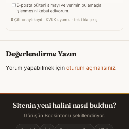
E-posta bülteni almayı ve verimin bu amaçla
adresiniz
işlenmesini kabul ediyorum.
🔒
Çift onaylı kayıt · KVKK uyumlu · tek tıkla çıkış
Değerlendirme Yazın
Yorum yapabilmek için
oturum açmalısınız
.
Sitenin yeni halini nasıl buldun?
Görüşün Bookinton’u şekillendiriyor.