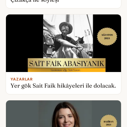
YAZARLAR
Yer gök Sait Faik hikâyeleri ile dolacak.