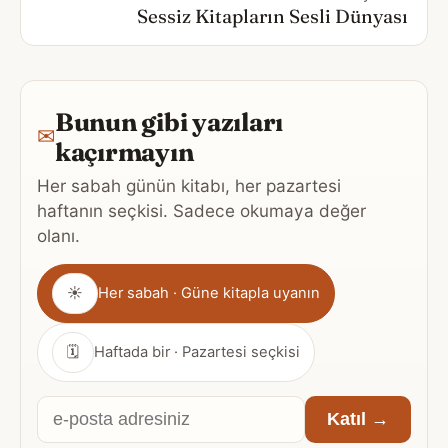
Sessiz Kitapların Sesli Dünyası
Bunun gibi yazıları
✉
kaçırmayın
Her sabah günün kitabı, her pazartesi
haftanın seçkisi. Sadece okumaya değer
olanı.
Gönderim
☀
Her sabah · Güne kitapla uyanın
sıklığı
🗓
Haftada bir · Pazartesi seçkisi
E-
Katıl →
posta