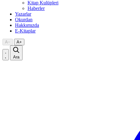
Kitap Kulüpleri
Haberler
Yazarlar
Okurdan
Hakkımızda
E-Kitaplar
A
−
A
+
Ara