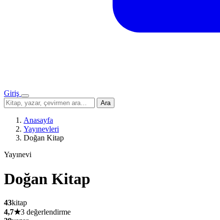
Giriş
Menü
Sitede
Ara
ara
Anasayfa
Yayınevleri
Doğan Kitap
Yayınevi
Doğan Kitap
43
kitap
4,7
★
3 değerlendirme