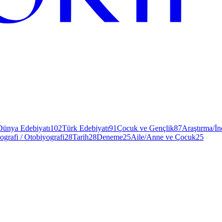
Dünya Edebiyatı
102
Türk Edebiyatı
91
Çocuk ve Gençlik
87
Araştırma/İ
ografi / Otobiyografi
28
Tarih
28
Deneme
25
Aile/Anne ve Çocuk
25