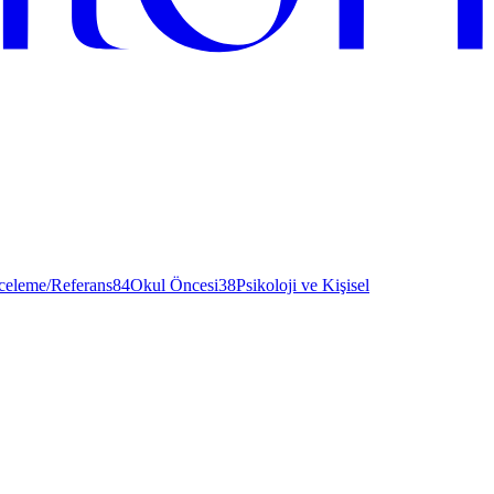
nceleme/Referans
84
Okul Öncesi
38
Psikoloji ve Kişisel