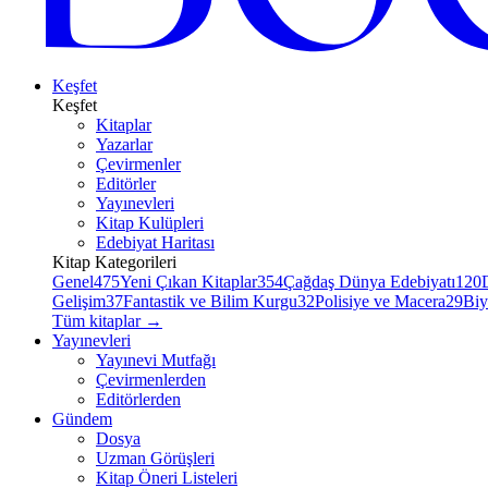
Keşfet
Keşfet
Kitaplar
Yazarlar
Çevirmenler
Editörler
Yayınevleri
Kitap Kulüpleri
Edebiyat Haritası
Kitap Kategorileri
Genel
475
Yeni Çıkan Kitaplar
354
Çağdaş Dünya Edebiyatı
120
Gelişim
37
Fantastik ve Bilim Kurgu
32
Polisiye ve Macera
29
Biy
Tüm kitaplar
→
Yayınevleri
Yayınevi Mutfağı
Çevirmenlerden
Editörlerden
Gündem
Dosya
Uzman Görüşleri
Kitap Öneri Listeleri