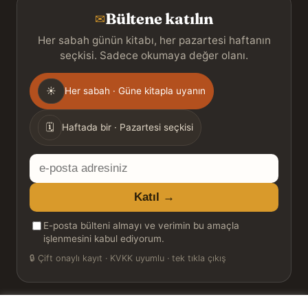
Bültene katılın
✉
Her sabah günün kitabı, her pazartesi haftanın
seçkisi. Sadece okumaya değer olanı.
Gönderim
☀
Her sabah · Güne kitapla uyanın
sıklığı
🗓
Haftada bir · Pazartesi seçkisi
E-
posta
Katıl →
adresiniz
E-posta bülteni almayı ve verimin bu amaçla
işlenmesini kabul ediyorum.
🔒
Çift onaylı kayıt · KVKK uyumlu · tek tıkla çıkış