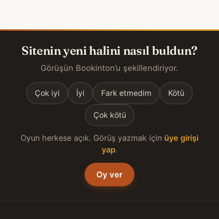
Sitenin yeni halini nasıl buldun?
Görüşün Bookinton’u şekillendiriyor.
Çok iyi
İyi
Fark etmedim
Kötü
Çok kötü
Oyun herkese açık. Görüş yazmak için
üye girişi
yap
.
Oy ver