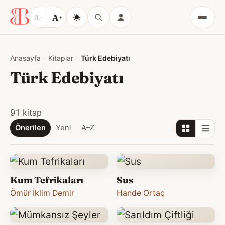
A
A
−
+
Menü
Anasayfa
Kitaplar
Türk Edebiyatı
Türk Edebiyatı
91 kitap
Önerilen
Yeni
A–Z
Kum Tefrikaları
Sus
Ömür İklim Demir
Hande Ortaç