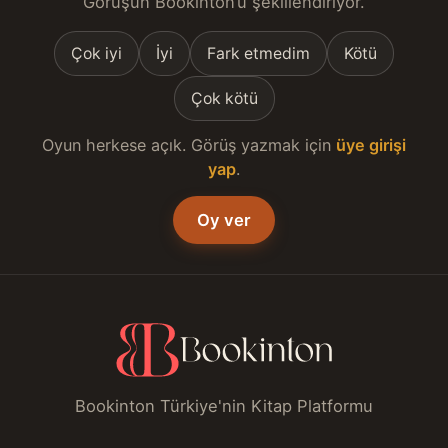
Görüşün Bookinton’u şekillendiriyor.
Çok iyi
İyi
Fark etmedim
Kötü
Çok kötü
Oyun herkese açık. Görüş yazmak için
üye girişi
yap
.
Oy ver
Bookinton Türkiye'nin Kitap Platformu