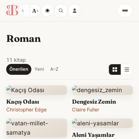
A
A
−
+
Menü
Roman
11 kitap
Önerilen
Yeni
A–Z
Kaçış Odası
Dengesiz Zemin
Christopher Edge
Claire Fuller
Aleni Yaşamlar