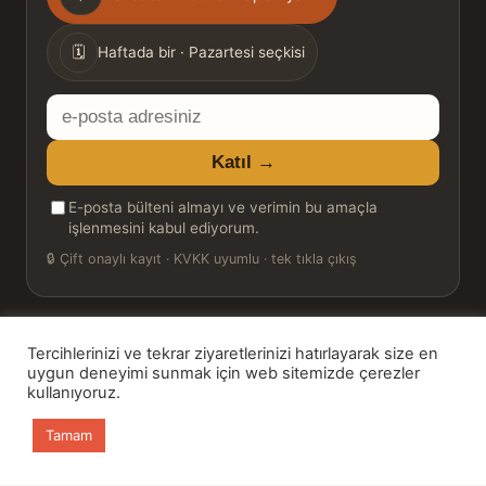
sıklığı
🗓
Haftada bir · Pazartesi seçkisi
E-
posta
Katıl →
adresiniz
E-posta bülteni almayı ve verimin bu amaçla
işlenmesini kabul ediyorum.
🔒
Çift onaylı kayıt · KVKK uyumlu · tek tıkla çıkış
Tercihlerinizi ve tekrar ziyaretlerinizi hatırlayarak size en
© 2026 Bookinton — Türkiye’nin Kitap Platformu
uygun deneyimi sunmak için web sitemizde çerezler
kullanıyoruz.
HT Book Review — webmaster: Hakan Turgay
Tamam
Ana sayfa
Kitaplar
Günün Kitabı
Bülten