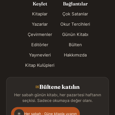
Keşfet
Bağlantılar
Kitaplar
Çok Satanlar
Yazarlar
Okur Tercihleri
Çevirmenler
Günün Kitabı
Editörler
Bülten
Yayınevleri
Hakkımızda
Kitap Kulüpleri
Bültene katılın
✉
Her sabah günün kitabı, her pazartesi haftanın
seçkisi. Sadece okumaya değer olanı.
Gönderim
☀
Her sabah · Güne kitapla uyanın