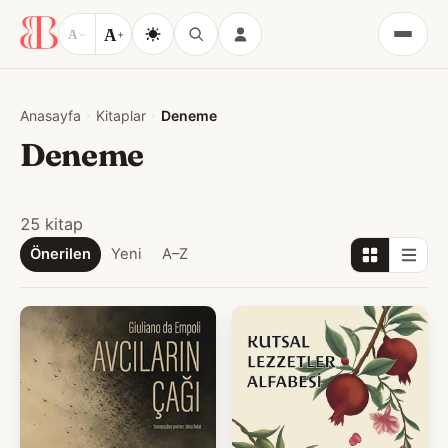
A
A
−
+
Menü
Anasayfa
Kitaplar
Deneme
Deneme
25 kitap
Önerilen
Yeni
A–Z