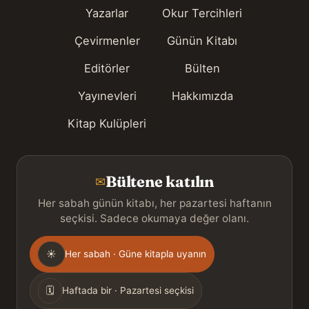
Yazarlar
Okur Tercihleri
Çevirmenler
Günün Kitabı
Editörler
Bülten
Yayınevleri
Hakkımızda
Kitap Kulüpleri
Bültene katılın
✉
Her sabah günün kitabı, her pazartesi haftanın
seçkisi. Sadece okumaya değer olanı.
Gönderim
☀
Her sabah · Güne kitapla uyanın
sıklığı
🗓
Haftada bir · Pazartesi seçkisi