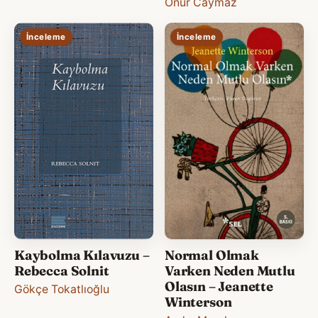
Onur Caymaz
İnceleme
İnceleme
Kaybolma Kılavuzu –
Normal Olmak
Rebecca Solnit
Varken Neden Mutlu
Olasın – Jeanette
Gökçe Tokatlıoğlu
Winterson