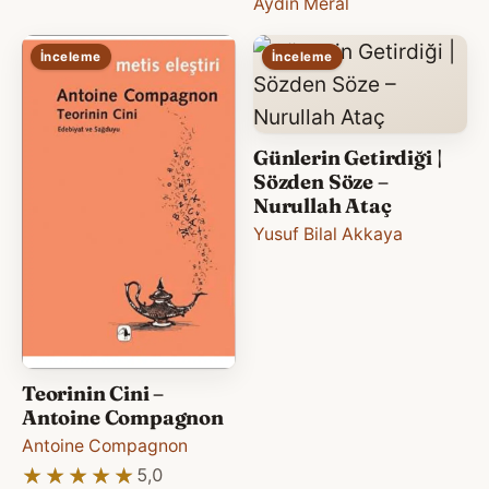
Aydın Meral
İnceleme
İnceleme
Günlerin Getirdiği |
Sözden Söze –
Nurullah Ataç
Yusuf Bilal Akkaya
Teorinin Cini –
Antoine Compagnon
Antoine Compagnon
★★★★★
★★★★★
5,0