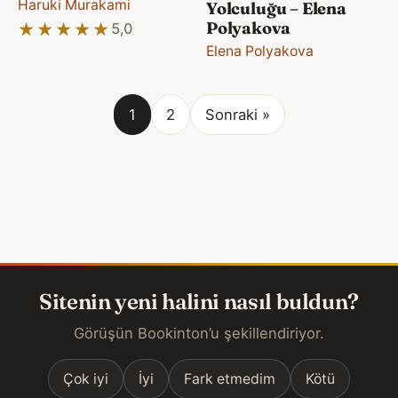
Haruki Murakami
Yolculuğu – Elena
Polyakova
★★★★★
★★★★★
5,0
Elena Polyakova
1
2
Sonraki »
Sitenin yeni halini nasıl buldun?
Görüşün Bookinton’u şekillendiriyor.
Çok iyi
İyi
Fark etmedim
Kötü