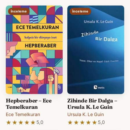
İnceleme
İnceleme
Hepberaber – Ece
Zihinde Bir Dalga –
Temelkuran
Ursula K. Le Guin
Ece Temelkuran
Ursula K. Le Guin
★★★★★
★★★★★
★★★★★
★★★★★
5,0
5,0