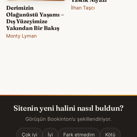
Derimizin
İlhan Taşcı
Olağanüstü Yaşamı –
Dış Yüzeyimize
Yakından Bir Bakış
Monty Lyman
Sitenin yeni halini nasıl buldun?
Görüşün Bookinton’u şekillendiriyor.
Çok iyi
İyi
Fark etmedim
Kötü