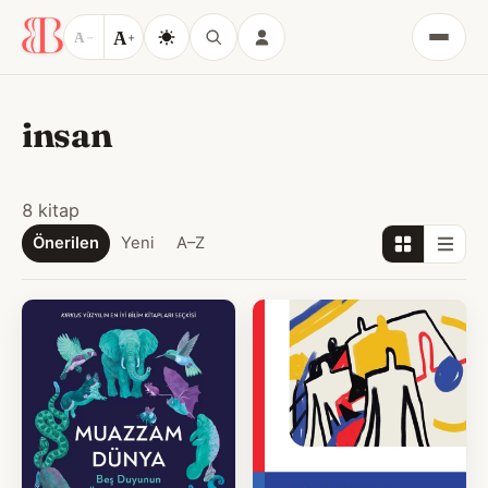
A
A
−
+
Menü
insan
8 kitap
Önerilen
Yeni
A–Z