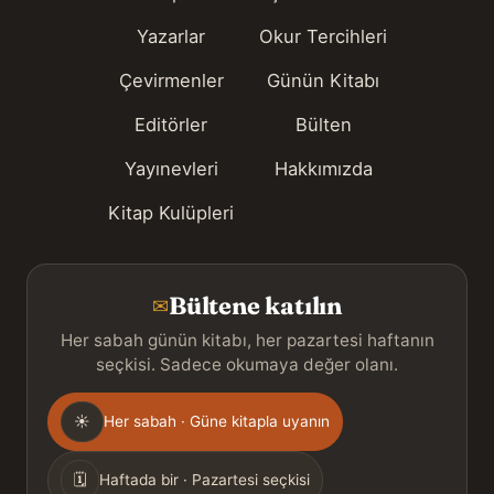
Yazarlar
Okur Tercihleri
Çevirmenler
Günün Kitabı
Editörler
Bülten
Yayınevleri
Hakkımızda
Kitap Kulüpleri
Bültene katılın
✉
Her sabah günün kitabı, her pazartesi haftanın
seçkisi. Sadece okumaya değer olanı.
Gönderim
☀
Her sabah · Güne kitapla uyanın
sıklığı
🗓
Haftada bir · Pazartesi seçkisi