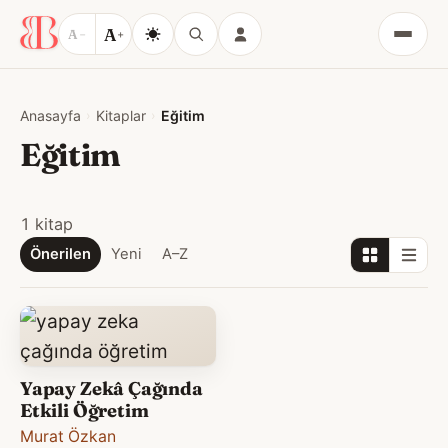
A
A
−
+
Menü
Anasayfa
Kitaplar
Eğitim
Eğitim
1 kitap
Önerilen
Yeni
A–Z
Yapay Zekâ Çağında
Etkili Öğretim
Murat Özkan