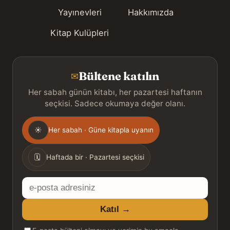
Yayınevleri
Hakkımızda
Kitap Kulüpleri
Bültene katılın
✉
Her sabah günün kitabı, her pazartesi haftanın
seçkisi. Sadece okumaya değer olanı.
Gönderim
☀
Her sabah · Güne kitapla uyanın
sıklığı
🗓
Haftada bir · Pazartesi seçkisi
E-
posta
Katıl →
adresiniz