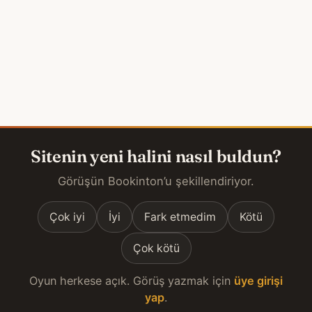
Sitenin yeni halini nasıl buldun?
Görüşün Bookinton’u şekillendiriyor.
Çok iyi
İyi
Fark etmedim
Kötü
Çok kötü
Oyun herkese açık. Görüş yazmak için
üye girişi
yap
.