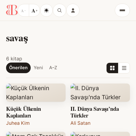
A
A
−
+
Menü
savaş
6 kitap
Önerilen
Yeni
A–Z
Küçük Ülkenin
II. Dünya Savaşı’nda
Kaplanları
Türkler
Juhea Kim
Ali Satan