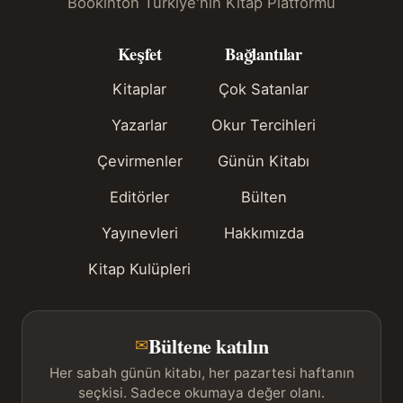
Bookinton Türkiye'nin Kitap Platformu
Keşfet
Bağlantılar
Kitaplar
Çok Satanlar
Yazarlar
Okur Tercihleri
Çevirmenler
Günün Kitabı
Editörler
Bülten
Yayınevleri
Hakkımızda
Kitap Kulüpleri
Bültene katılın
✉
Her sabah günün kitabı, her pazartesi haftanın
seçkisi. Sadece okumaya değer olanı.