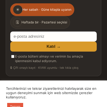
Gönderim
☀
Her sabah · Güne kitapla uyanın
sıklığı
🗓
Haftada bir · Pazartesi seçkisi
E-
posta
Katıl →
adresiniz
E-posta bülteni almayı ve verimin bu amaçla
işlenmesini kabul ediyorum.
🔒
Çift onaylı kayıt · KVKK uyumlu · tek tıkla çıkış
Tercihlerinizi ve tekrar ziyaretlerinizi hatırlayarak size en
© 2026 Bookinton — Türkiye’nin Kitap Platformu
uygun deneyimi sunmak için web sitemizde çerezler
kullanıyoruz.
HT Book Review — webmaster: Hakan Turgay
Tamam