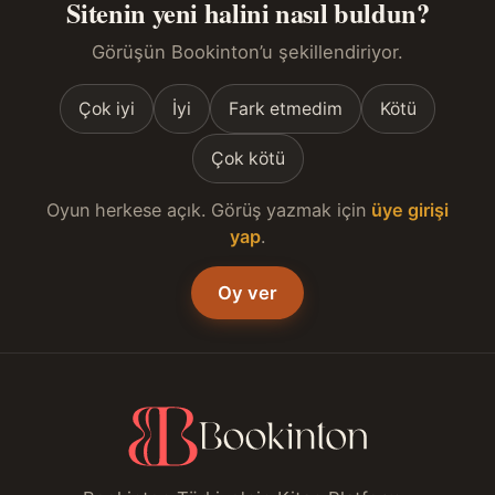
Sitenin yeni halini nasıl buldun?
Görüşün Bookinton’u şekillendiriyor.
Çok iyi
İyi
Fark etmedim
Kötü
Çok kötü
Oyun herkese açık. Görüş yazmak için
üye girişi
yap
.
Oy ver