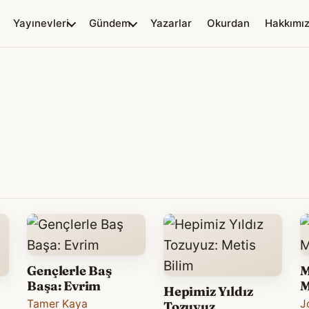
Yayınevleri
Gündem
Yazarlar
Okurdan
Hakkımı
Gençlerle Baş
M
Başa: Evrim
M
Hepimiz Yıldız
Tamer Kaya
J
Tozuyuz