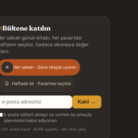
Bültene katılın
✉
er sabah günün kitabı, her pazartesi
aftanın seçkisi. Sadece okumaya değer
lanı.
Gönderim
☀
Her sabah · Güne kitapla uyanın
ıklığı
🗓
Haftada bir · Pazartesi seçkisi
E-
Katıl →
posta
E-posta bülteni almayı ve verimin bu amaçla
adresiniz
işlenmesini kabul ediyorum.

Çift onaylı kayıt · KVKK uyumlu · tek tıkla çıkış