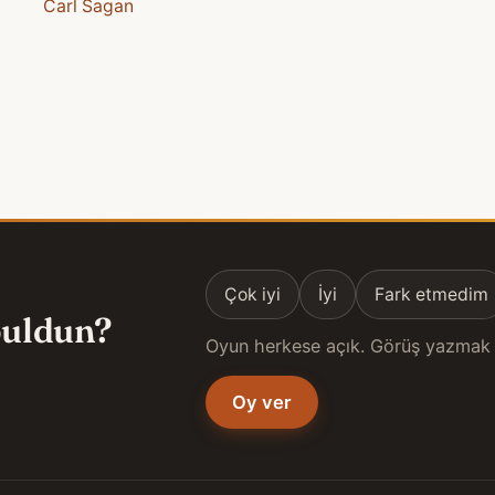
Carl Sagan
Çok iyi
İyi
Fark etmedim
 buldun?
Oyun herkese açık. Görüş yazmak 
Oy ver