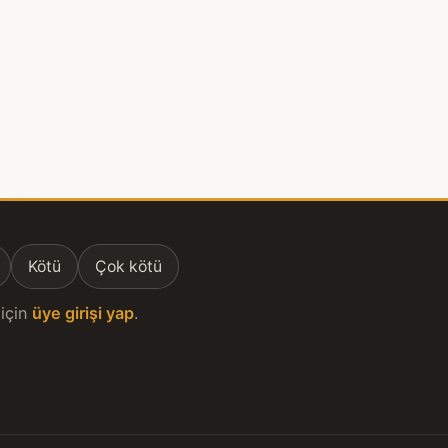
Kötü
Çok kötü
için
üye girişi yap
.