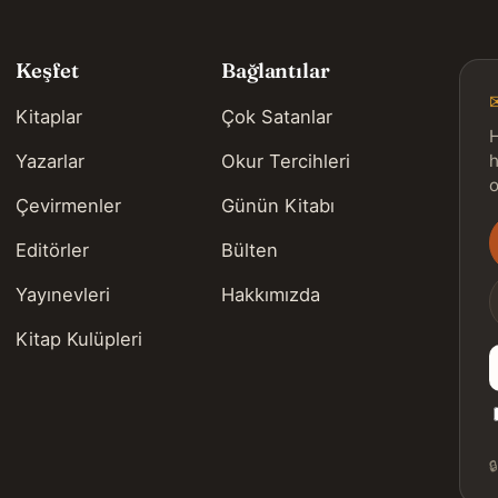
Keşfet
Bağlantılar
Kitaplar
Çok Satanlar
H
Yazarlar
Okur Tercihleri
h
o
Çevirmenler
Günün Kitabı
Editörler
Bülten
s
Yayınevleri
Hakkımızda
Kitap Kulüpleri
