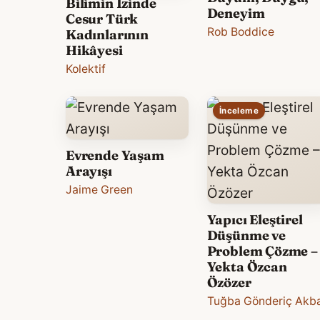
Bilimin İzinde
Deneyim
Cesur Türk
Rob Boddice
Kadınlarının
Hikâyesi
Kolektif
İnceleme
Evrende Yaşam
Arayışı
Jaime Green
Yapıcı Eleştirel
Düşünme ve
Problem Çözme –
Yekta Özcan
Özözer
Tuğba Gönderiç Akb