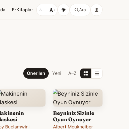
A
zda
E-Kitaplar
Ara
A
−
+
Önerilen
Yeni
A–Z
akinenin
Beyniniz Sizinle
askesi
Oyun Oynuyor
oy Buolamwini
Albert Moukheiber