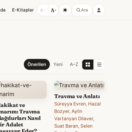
A
zda
E-Kitaplar
Ara
A
−
+
Önerilen
Yeni
A–Z
Travma ve Anlatı
Süreyya Evren
,
Hazal
akikat ve
narım: Travma
Bozyer
,
Aylin
ağdurları Nasıl
Vartanyan Dilaver
,
ir Adalet
Suat Baran
,
Selen
asavvur Eder?