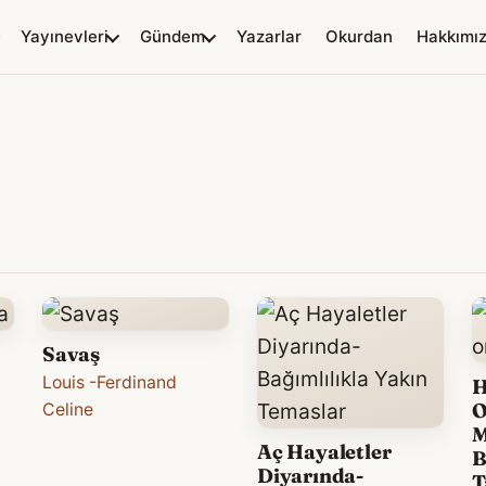
Yayınevleri
Gündem
Yazarlar
Okurdan
Hakkımı
Savaş
Louis -Ferdinand
H
O
Celine
M
Aç Hayaletler
B
Diyarında-
T