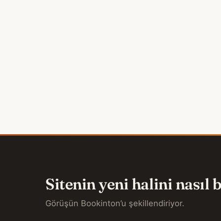
Sitenin yeni halini nasıl
Görüşün Bookinton’u şekillendiriyor.