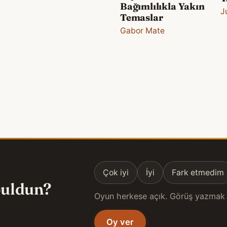
Bağımlılıkla Yakın
J
Temaslar
Gabor Mate
Çok iyi
İyi
Fark etmedim
 buldun?
Oyun herkese açık. Görüş yazmak 
Oy ver