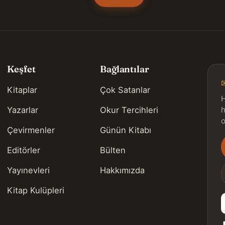
Keşfet
Bağlantılar
Kitaplar
Çok Satanlar
H
Yazarlar
Okur Tercihleri
h
o
Çevirmenler
Günün Kitabı
Editörler
Bülten
s
Yayınevleri
Hakkımızda
Kitap Kulüpleri