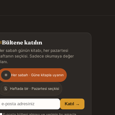
Bültene katılın
✉
er sabah günün kitabı, her pazartesi
aftanın seçkisi. Sadece okumaya değer
lanı.
Gönderim
☀
Her sabah · Güne kitapla uyanın
ıklığı
🗓
Haftada bir · Pazartesi seçkisi
E-
Katıl →
posta
E-posta bülteni almayı ve verimin bu amaçla