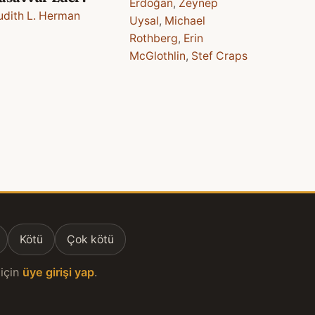
Erdoğan
,
Zeynep
udith L. Herman
Uysal
,
Michael
Rothberg
,
Erin
McGlothlin
,
Stef Craps
Kötü
Çok kötü
için
üye girişi yap
.