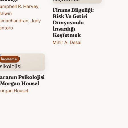
ampbell R. Harvey
,
Finans Bilgeliği:
shwin
Risk Ve Getiri
amachandran
,
Joey
Dünyasında
antoro
İnsanlığı
Keşfetmek
Mihir A. Desai
İnceleme
aranın Psikolojisi
 Morgan Housel
organ Housel