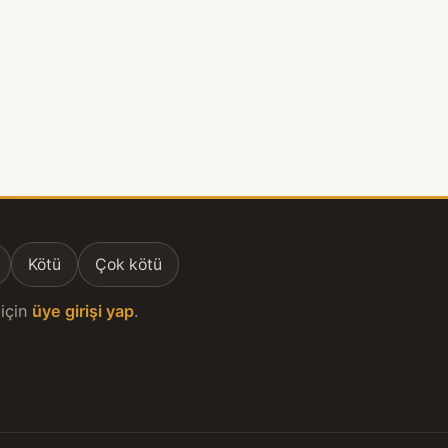
Kötü
Çok kötü
için
üye girişi yap
.