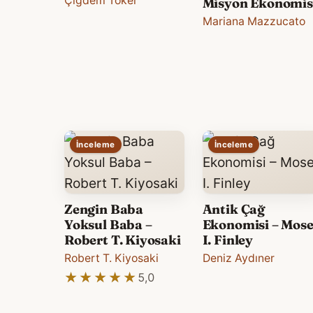
Çiğdem Toker
Misyon Ekonomis
Mariana Mazzucato
İnceleme
İnceleme
Zengin Baba
Antik Çağ
Yoksul Baba –
Ekonomisi – Mose
Robert T. Kiyosaki
I. Finley
Robert T. Kiyosaki
Deniz Aydıner
★★★★★
★★★★★
5,0