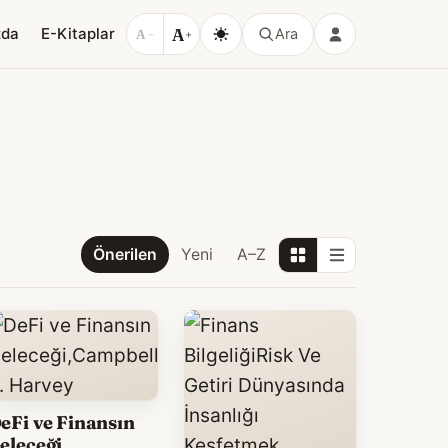
A
zda
E-Kitaplar
Ara
A
−
+
Önerilen
Yeni
A–Z
eFi ve Finansın
eleceği