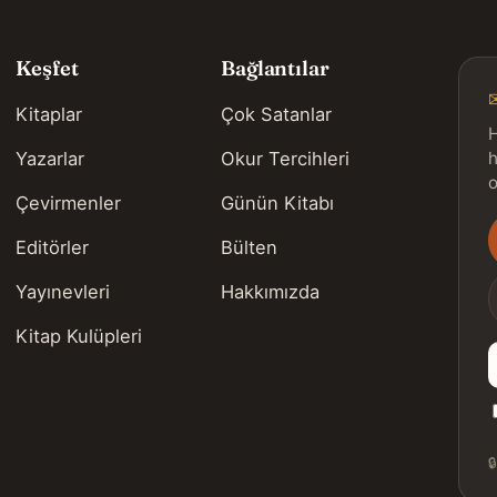
Keşfet
Bağlantılar
Kitaplar
Çok Satanlar
H
Yazarlar
Okur Tercihleri
h
o
Çevirmenler
Günün Kitabı
Editörler
Bülten
s
Yayınevleri
Hakkımızda
Kitap Kulüpleri
