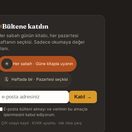
Bültene katılın
✉
er sabah günün kitabı, her pazartesi
aftanın seçkisi. Sadece okumaya değer
lanı.
Gönderim
☀
Her sabah · Güne kitapla uyanın
ıklığı
🗓
Haftada bir · Pazartesi seçkisi
E-
Katıl →
posta
E-posta bülteni almayı ve verimin bu amaçla
adresiniz
işlenmesini kabul ediyorum.

Çift onaylı kayıt · KVKK uyumlu · tek tıkla çıkış