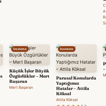
i
C
A
R
S
İnceleme
İnceleme
P
–
Küçük İşler Büyük
M
s
Özgürlükler – Mert
Parasal Konularda
Başaran
Yaptığımız
Mert Başaran
Hatalar – Attila
Köksal
Attila Köksal