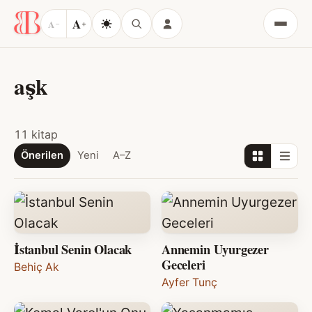
A
A
−
+
Menü
aşk
11 kitap
Önerilen
Yeni
A–Z
İstanbul Senin Olacak
Annemin Uyurgezer
Geceleri
Behiç Ak
Ayfer Tunç