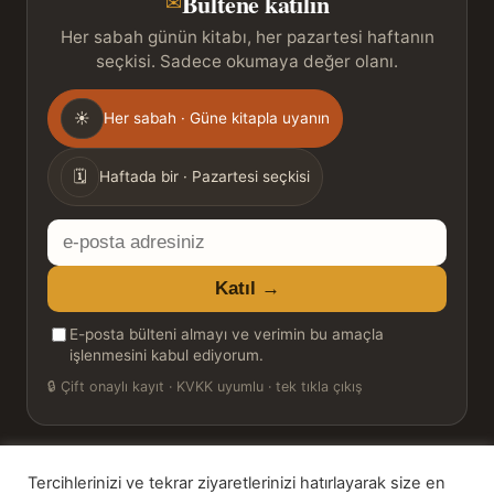
Bültene katılın
✉
Her sabah günün kitabı, her pazartesi haftanın
seçkisi. Sadece okumaya değer olanı.
Gönderim
☀
Her sabah · Güne kitapla uyanın
sıklığı
🗓
Haftada bir · Pazartesi seçkisi
E-
posta
Katıl →
adresiniz
E-posta bülteni almayı ve verimin bu amaçla
işlenmesini kabul ediyorum.
🔒
Çift onaylı kayıt · KVKK uyumlu · tek tıkla çıkış
Tercihlerinizi ve tekrar ziyaretlerinizi hatırlayarak size en