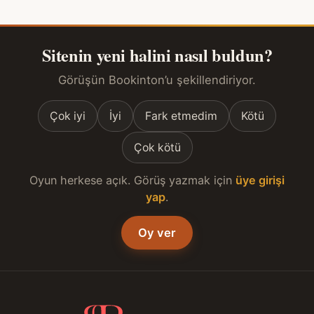
Sitenin yeni halini nasıl buldun?
Görüşün Bookinton’u şekillendiriyor.
Çok iyi
İyi
Fark etmedim
Kötü
Çok kötü
Oyun herkese açık. Görüş yazmak için
üye girişi
yap
.
Oy ver