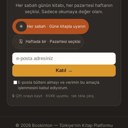
Her sabah günün kitabı, her pazartesi haftanın
seçkisi. Sadece okumaya değer olanı.
Gönderim
☀
Her sabah · Güne kitapla uyanın
sıklığı
🗓
Haftada bir · Pazartesi seçkisi
E-
posta
Katıl →
adresiniz
E-posta bülteni almayı ve verimin bu amaçla
işlenmesini kabul ediyorum.
🔒
Çift onaylı kayıt · KVKK uyumlu · tek tıkla çıkış
© 2026 Bookinton — Türkiye’nin Kitap Platformu