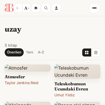
A
A
−
+
Menü
uzay
5 kitap
Önerilen
Yeni
A–Z
Atmosfer
Taylor Jenkins Reid
Teleskobumun
Ucundaki Evren
Umut Yıldız