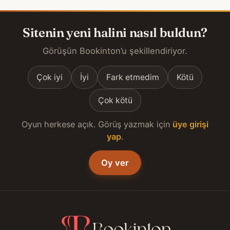
Sitenin yeni halini nasıl buldun?
Görüşün Bookinton’u şekillendiriyor.
Çok iyi
İyi
Fark etmedim
Kötü
Çok kötü
Oyun herkese açık. Görüş yazmak için
üye girişi
yap
.
Oy ver