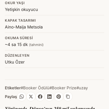
OKUR YAŞI
Yetişkin okuyucu
KAPAK TASARIMI
Aino-Maija Metsola
OKUMA SÜRESI
~4 sa 15 dk
(tahmini)
DÜZENLEYEN
Utku Özer
Etiketler
#Booker Ödülü
#Booker Prize
#uzay
Paylaş
Yörüngede, Dünya’nın 250 mil yukarısında,