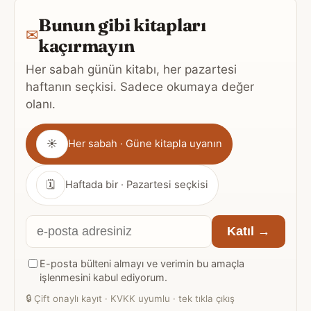
Bunun gibi kitapları
✉
kaçırmayın
Her sabah günün kitabı, her pazartesi
haftanın seçkisi. Sadece okumaya değer
olanı.
Gönderim
☀
Her sabah · Güne kitapla uyanın
sıklığı
🗓
Haftada bir · Pazartesi seçkisi
E-
Katıl →
posta
E-posta bülteni almayı ve verimin bu amaçla
adresiniz
işlenmesini kabul ediyorum.
🔒
Çift onaylı kayıt · KVKK uyumlu · tek tıkla çıkış