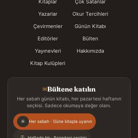
Kitaplar
Çok Satanlar
Yazarlar
Okur Tercihleri
Çevirmenler
Günün Kitabı
Editörler
Bülten
Yayınevleri
Hakkımızda
Kitap Kulüpleri
Bültene katılın
✉
Her sabah günün kitabı, her pazartesi haftanın
seçkisi. Sadece okumaya değer olanı.
Gönderim
☀
Her sabah · Güne kitapla uyanın
sıklığı
🗓
Haftada bir · Pazartesi seçkisi