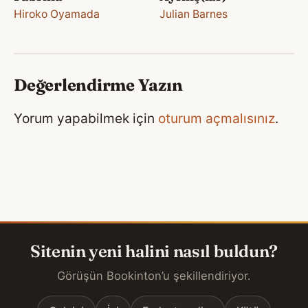
Hiroko Oyamada
Julian Barnes
Değerlendirme Yazın
Yorum yapabilmek için
oturum açmalısınız
.
Sitenin yeni halini nasıl buldun?
Görüşün Bookinton’u şekillendiriyor.