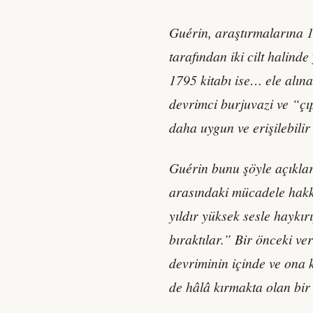
Guérin, araştırmalarına 1
tarafından iki cilt halin
1795 kitabı ise… ele alına
devrimci burjuvazi ve “çıp
daha uygun ve erişilebilir
Guérin bunu şöyle açıklar
arasındaki mücadele hakkı
yıldır yüksek sesle haykır
bıraktılar.” Bir önceki v
devriminin içinde ve ona k
de hâlâ kırmakta olan bir 