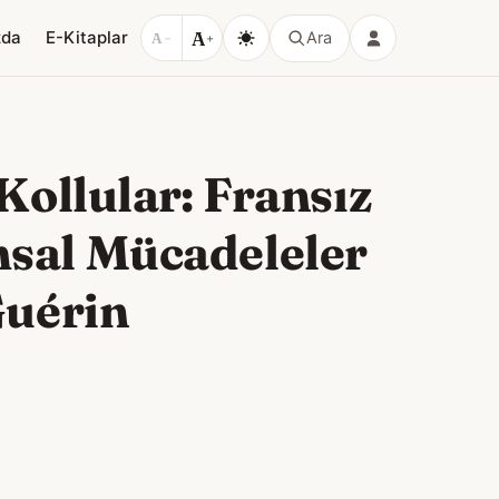
A
zda
E-Kitaplar
Ara
A
−
+
Kollular: Fransız
sal Mücadeleler
Guérin