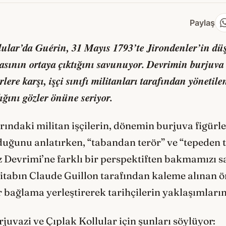
Paylaş
lular
’da Guérin, 31 Mayıs 1793’te Jirondenler’in d
asının ortaya çıktığını savunuyor. Devrimin burjuva 
rlere karşı, işçi sınıfı militanları tarafından yönetil
ığını gözler önüne seriyor.
rındaki militan işçilerin, dönemin burjuva figürler
lduğunu anlatırken, “tabandan terör” ve “tepeden 
z Devrimi’ne farklı bir perspektiften bakmamızı s
itabın Claude Guillon tarafından kaleme alınan ön
ir bağlama yerleştirerek tarihçilerin yaklaşımları
juvazi ve Çıplak Kollular için şunları söylüyor: