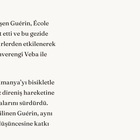
işen Guérin, École
 etti ve bu gezide
ürlerden etkilenerek
hverengi Veba ile
manya’yı bisikletle
z direniş hareketine
alarını sürdürdü.
linen Guérin, aynı
düşüncesine katkı