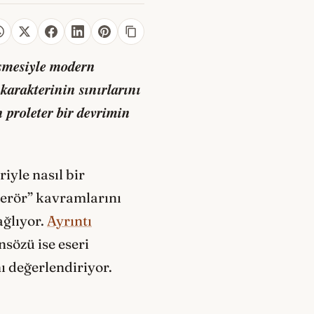
üşmesiyle modern
karakterinin sınırlarını
en proleter bir devrimin
iyle nasıl bir
terör” kavramlarını
ağlıyor.
Ayrıntı
sözü ise eseri
nı değerlendiriyor.