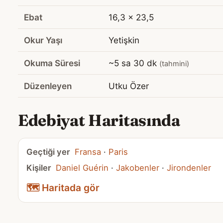
Ebat
16,3 x 23,5
Okur Yaşı
Yetişkin
Okuma Süresi
~5 sa 30 dk
(tahmini)
Düzenleyen
Utku Özer
Edebiyat Haritasında
Geçtiği yer
Fransa
·
Paris
Kişiler
Daniel Guérin
·
Jakobenler
·
Jirondenler
🗺️ Haritada gör