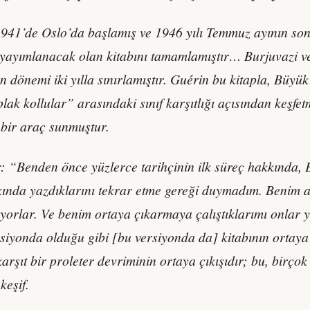
941’de Oslo’da başlamış ve 1946 yılı Temmuz ayının sonl
de yayımlanacak olan kitabını tamamlamıştır… Burjuvazi v
n dönemi iki yılla sınırlamıştır. Guérin bu kitapla, Büyük
lak kollular” arasındaki sınıf karşıtlığı açısından keşfet
 bir araç sunmuştur.
: “Benden önce yüzlerce tarihçinin ilk süreç hakkında, E
nda yazdıklarını tekrar etme gereği duymadım. Benim anl
ıyorlar. Ve benim ortaya çıkarmaya çalıştıklarımı onlar yü
ersiyonda olduğu gibi [bu versiyonda da] kitabının orta
arşıt bir proleter devriminin ortaya çıkışıdır; bu, birçok
keşif.