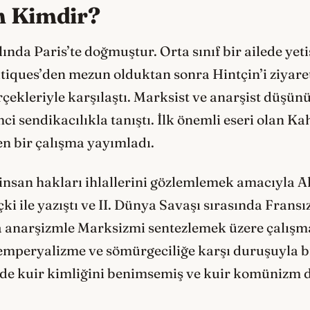
n Kimdir?
ında Paris’te doğmuştur. Orta sınıf bir ailede yet
itiques’den mezun olduktan sonra Hintçin’i ziyaret
rçekleriyle karşılaştı. Marksist ve anarşist düşün
ci sendikacılıkla tanıştı. İlk önemli eseri olan Ka
en bir çalışma yayımladı.
nsan hakları ihlallerini gözlemlemek amacıyla Al
çki ile yazıştı ve II. Dünya Savaşı sırasında Fransı
ra anarşizmle Marksizmi sentezlemek üzere çalışm
emperyalizme ve sömürgeciliğe karşı duruşuyla bi
lde kuir kimliğini benimsemiş ve kuir komünizm 