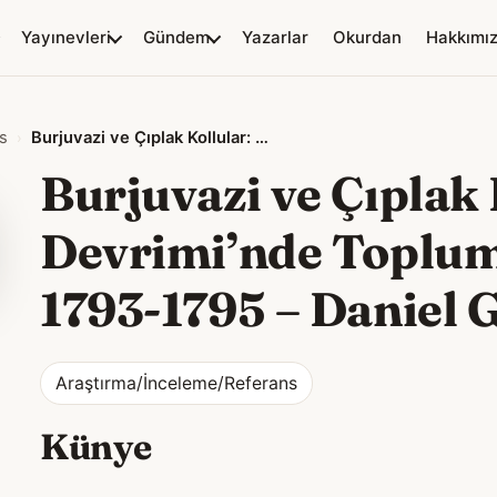
Yayınevleri
Gündem
Yazarlar
Okurdan
Hakkımı
s
Burjuvazi ve Çıplak Kollular: Fransız Devrimi’nde Toplumsal Mücadeleler 1793-1795
Burjuvazi ve Çıplak 
Devrimi’nde Toplum
1793-1795
–
Daniel 
Araştırma/İnceleme/Referans
Künye