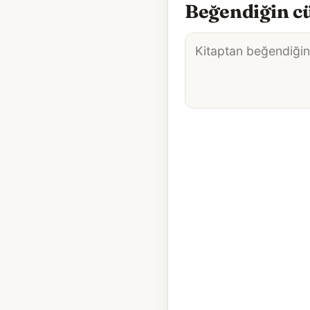
Beğendiğin cü
Alıntı
metni