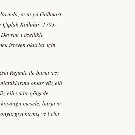
arında, aynı yıl Gallmart
e Çıplak Kollular, 1793-
 Devrim’i özellikle
mek isteyen okurlar için
ski Rejimle ile burjuvazi
attıklarımı onlar yüz elli
z elli yıldır gölgede
ya koyduğu mesele, burjuva
 önyargıyı kırmış ve belki