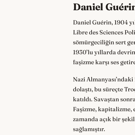
Daniel Guéri
Daniel Guérin, 1904 yıl
Libre des Sciences Pol
sömürgeciliğin sert ge
1930’lu yıllarda devrim
faşizme karşı ses getir
Nazi Almanyası’ndaki i
dolaştı, bu süreçte Tro
katıldı. Savaştan son
Faşizme, kapitalizme, 
zamanda açık bir şeki
sağlamıştır.