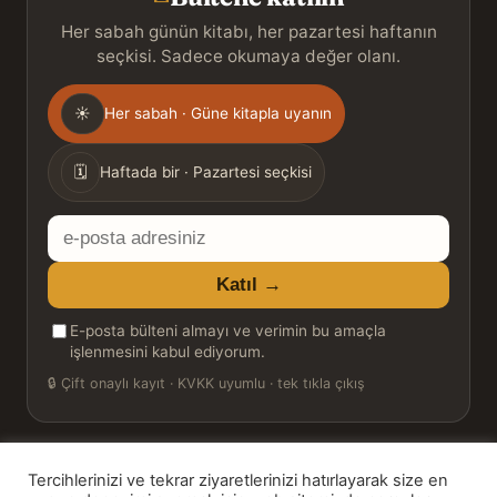
Her sabah günün kitabı, her pazartesi haftanın
seçkisi. Sadece okumaya değer olanı.
Gönderim
☀
Her sabah · Güne kitapla uyanın
sıklığı
🗓
Haftada bir · Pazartesi seçkisi
E-
posta
Katıl →
adresiniz
E-posta bülteni almayı ve verimin bu amaçla
işlenmesini kabul ediyorum.
🔒
Çift onaylı kayıt · KVKK uyumlu · tek tıkla çıkış
Tercihlerinizi ve tekrar ziyaretlerinizi hatırlayarak size en