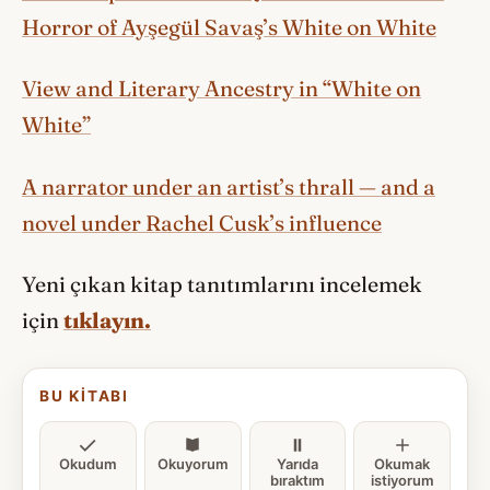
Horror of Ayşegül Savaş’s White on White
View and Literary Ancestry in “White on
White”
A narrator under an artist’s thrall — and a
novel under Rachel Cusk’s influence
Yeni çıkan kitap tanıtımlarını incelemek
için
tıklayın.
BU KITABI
Okudum
Okuyorum
Yarıda
Okumak
bıraktım
istiyorum