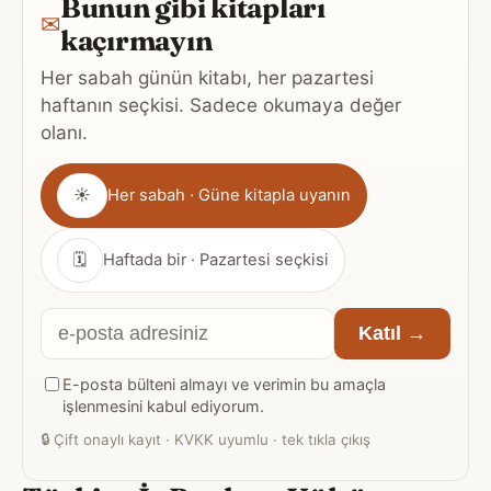
Bunun gibi kitapları
✉
kaçırmayın
Her sabah günün kitabı, her pazartesi
haftanın seçkisi. Sadece okumaya değer
olanı.
Gönderim
☀
Her sabah · Güne kitapla uyanın
sıklığı
🗓
Haftada bir · Pazartesi seçkisi
E-
Katıl →
posta
E-posta bülteni almayı ve verimin bu amaçla
adresiniz
işlenmesini kabul ediyorum.
🔒
Çift onaylı kayıt · KVKK uyumlu · tek tıkla çıkış