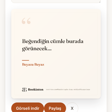
Görseli indir
Paylaş
X