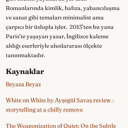
Romanlarında kimlik, hafıza, yabancılaşma
ve sanat gibi temaları minimalist ama
çarpıcı bir üslupla işler. 2013’ten bu yana
Paris’te yaşayan yazar, İngilizce kaleme
aldığı eserleriyle uluslararası ölçekte
tanınmaktadır.
Kaynaklar
Beyaza Beyaz
White on White by Ayşegül Savaş review –
storytelling at a chilly remove
The Weaponization of Quiet: On the Subtle