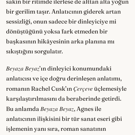
sakin bir ritimde ilerlese de alttan alta yoğun
bir gerilim taşır. Anlatıcının giderek artan
sessizliği, onun sadece bir dinleyiciye mi
dönüştüğünü yoksa fark etmeden bir
başkasının hikâyesinin arka planına mı
sıkıştığını sorgulatır.
Beyaza Beyaz
’ın dinleyici konumundaki
anlatıcısı ve içe doğru derinleşen anlatımı,
Çerçeve
romanın Rachel Cusk’ın
üçlemesiyle
karşılaştırılmasını da beraberinde getirdi.
Beyaza Beyaz
Bu anlamda
, Agnes ile
anlatıcının ilişkisini bir tür sanat eseri gibi
işlemenin yanı sıra, roman sanatının