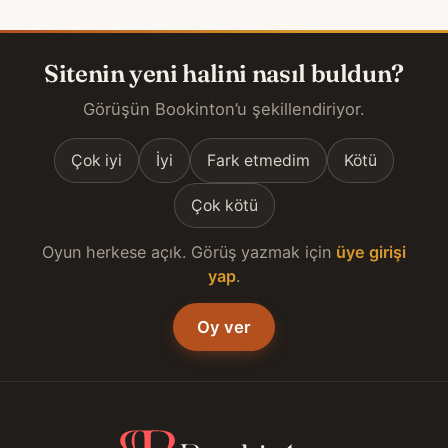
Sitenin yeni halini nasıl buldun?
Görüşün Bookinton’u şekillendiriyor.
Çok iyi
İyi
Fark etmedim
Kötü
Çok kötü
Oyun herkese açık. Görüş yazmak için
üye girişi
yap
.
Oy ver