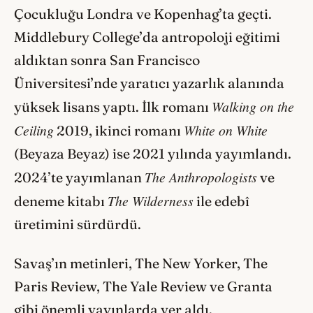
Çocukluğu Londra ve Kopenhag’ta geçti.
Middlebury College’da antropoloji eğitimi
aldıktan sonra San Francisco
Üniversitesi’nde yaratıcı yazarlık alanında
Walking on the
yüksek lisans yaptı. İlk romanı
Ceiling
White on White
2019, ikinci romanı
(Beyaza Beyaz) ise 2021 yılında yayımlandı.
The Anthropologists
2024’te yayımlanan
ve
The Wilderness
deneme kitabı
ile edebî
üretimini sürdürdü.
Savaş’ın metinleri, The New Yorker, The
Paris Review, The Yale Review ve Granta
gibi önemli yayınlarda yer aldı.