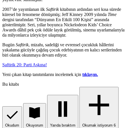
2007’de yayımlanan ilk
Saftirik
kitabının ardından seri kısa sürede
küresel bir fenomene dönüşmüş; Jeff Kinney 2009 yılında
Time
dergisi tarafından “Dünyanın En Etkili 100 Kişisi” arasında
gösterilmiştir. Seri, yıllar boyunca Nickelodeon Kids’ Choice
Awards dâhil pek çok ödüle layık görülmüş, sinema uyarlamalarıyla
da milyonlarca izleyiciye ulaşmıştır.
Bugün
Saftirik
, mizahı, sadeliği ve evrensel çocukluk hâllerini
yakalama gücüyle çağdaş çocuk edebiyatının en kalıcı serilerinden
biri olarak okunmaya devam ediyor.
Saftirik 20: Parti Aşkına!
Yeni çıkan kitap tanıtımlarını incelemek için
tıklayın.
Bu kitabı
Okudum
Okuyorum
Yarıda bıraktım
Okumak istiyorum
6