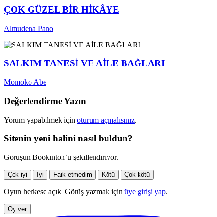
ÇOK GÜZEL BİR HİKÂYE
Almudena Pano
SALKIM TANESİ VE AİLE BAĞLARI
Momoko Abe
Değerlendirme Yazın
Yorum yapabilmek için
oturum açmalısınız
.
Sitenin yeni halini nasıl buldun?
Görüşün Bookinton’u şekillendiriyor.
Çok iyi
İyi
Fark etmedim
Kötü
Çok kötü
Oyun herkese açık. Görüş yazmak için
üye girişi yap
.
Oy ver