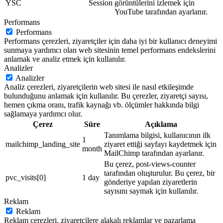
YSC
Session
görüntülerini izlemek için
YouTube tarafından ayarlanır.
Performans
Performans
Performans çerezleri, ziyaretçiler için daha iyi bir kullanıcı deneyimi
sunmaya yardımcı olan web sitesinin temel performans endekslerini
anlamak ve analiz etmek için kullanılır.
Analizler
Analizler
Analiz çerezleri, ziyaretçilerin web sitesi ile nasıl etkileşimde
bulunduğunu anlamak için kullanılır. Bu çerezler, ziyaretçi sayısı,
hemen çıkma oranı, trafik kaynağı vb. ölçümler hakkında bilgi
sağlamaya yardımcı olur.
Çerez
Süre
Açıklama
Tanımlama bilgisi, kullanıcının ilk
1
mailchimp_landing_site
ziyaret ettiği sayfayı kaydetmek için
month
MailChimp tarafından ayarlanır.
Bu çerez, post-views-counter
tarafından oluşturulur. Bu çerez, bir
pvc_visits[0]
1 day
gönderiye yapılan ziyaretlerin
sayısını saymak için kullanılır.
Reklam
Reklam
Reklam çerezleri, ziyaretçilere alakalı reklamlar ve pazarlama