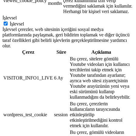
viewed_cookie_policy
çerez kullanımına izin verip
months
vermediğini saklamak için kullanılır.
Herhangi bir kişisel veri saklamaz.
İşlevsel
İşlevsel
İşlevsel çerezler, web sitesinin içeriğini sosyal medya
platformlarında paylaşmak, geri bildirim toplamak ve diğer üçüncü
taraf özellikleri gibi belirli işlevlerin gerçekleştirilmesine yardımcı
olur.
Çerez
Süre
Açıklama
Bu çerez, sitelere gömülü
Youtube videoları için kullanıcı
tercihlerini takip etmek için
Youtube tarafından ayarlanır;
VISITOR_INFO1_LIVE
6 Ay
ayrıca web sitesi ziyaretçisinin
Youtube arayüzünün yeni veya
eski sürümünü kullanıp
kullanmadığını da belirleyebilir.
Bu çerez, çerezlerin
kullanıcıların tarayıcısında
wordpress_test_cookie
session
etkinleştirilip
etkinleştirilmediğini kontrol
etmek için kullanılır.
Bu çerez, gömülü videoların