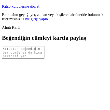
Kitap kulüplerine göz at →
Bu kitabın geçtiği yer, zaman veya kişilere dair öneride bulunmak
ister misiniz?
Üye girişi yapın
.
Alıntı Kartı
Beğendiğin cümleyi kartla paylaş
Alıntı
metni