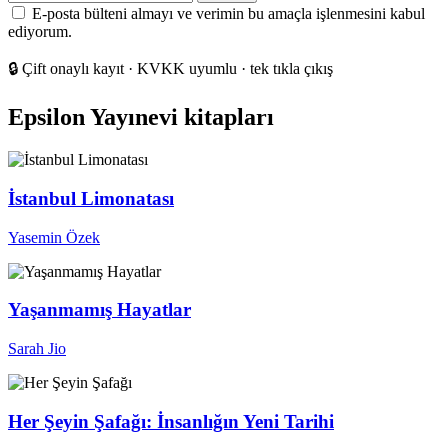
posta
E-posta bülteni almayı ve verimin bu amaçla işlenmesini kabul
adresiniz
ediyorum.
🔒
Çift onaylı kayıt · KVKK uyumlu · tek tıkla çıkış
Epsilon Yayınevi kitapları
İstanbul Limonatası
Yasemin Özek
Yaşanmamış Hayatlar
Sarah Jio
Her Şeyin Şafağı: İnsanlığın Yeni Tarihi