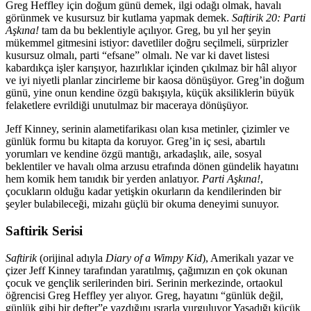
Greg Heffley için doğum günü demek, ilgi odağı olmak, havalı
görünmek ve kusursuz bir kutlama yapmak demek.
Saftirik 20: Parti
Aşkına!
tam da bu beklentiyle açılıyor. Greg, bu yıl her şeyin
mükemmel gitmesini istiyor: davetliler doğru seçilmeli, sürprizler
kusursuz olmalı, parti “efsane” olmalı. Ne var ki davet listesi
kabardıkça işler karışıyor, hazırlıklar içinden çıkılmaz bir hâl alıyor
ve iyi niyetli planlar zincirleme bir kaosa dönüşüyor. Greg’in doğum
günü, yine onun kendine özgü bakışıyla, küçük aksiliklerin büyük
felaketlere evrildiği unutulmaz bir maceraya dönüşüyor.
Jeff Kinney, serinin alametifarikası olan kısa metinler, çizimler ve
günlük formu bu kitapta da koruyor. Greg’in iç sesi, abartılı
yorumları ve kendine özgü mantığı, arkadaşlık, aile, sosyal
beklentiler ve havalı olma arzusu etrafında dönen gündelik hayatını
hem komik hem tanıdık bir yerden anlatıyor.
Parti Aşkına!
,
çocukların olduğu kadar yetişkin okurların da kendilerinden bir
şeyler bulabileceği, mizahı güçlü bir okuma deneyimi sunuyor.
Saftirik Serisi
Saftirik
(orijinal adıyla
Diary of a Wimpy Kid
), Amerikalı yazar ve
çizer Jeff Kinney tarafından yaratılmış, çağımızın en çok okunan
çocuk ve gençlik serilerinden biri. Serinin merkezinde, ortaokul
öğrencisi Greg Heffley yer alıyor. Greg, hayatını “günlük değil,
günlük gibi bir defter”e yazdığını ısrarla vurguluyor Yaşadığı küçük