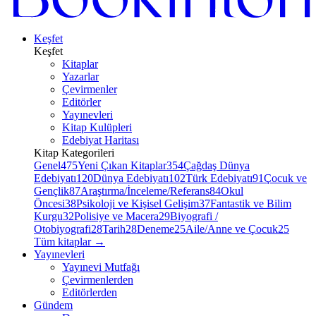
Keşfet
Keşfet
Kitaplar
Yazarlar
Çevirmenler
Editörler
Yayınevleri
Kitap Kulüpleri
Edebiyat Haritası
Kitap Kategorileri
Genel
475
Yeni Çıkan Kitaplar
354
Çağdaş Dünya
Edebiyatı
120
Dünya Edebiyatı
102
Türk Edebiyatı
91
Çocuk ve
Gençlik
87
Araştırma/İnceleme/Referans
84
Okul
Öncesi
38
Psikoloji ve Kişisel Gelişim
37
Fantastik ve Bilim
Kurgu
32
Polisiye ve Macera
29
Biyografi /
Otobiyografi
28
Tarih
28
Deneme
25
Aile/Anne ve Çocuk
25
Tüm kitaplar
→
Yayınevleri
Yayınevi Mutfağı
Çevirmenlerden
Editörlerden
Gündem