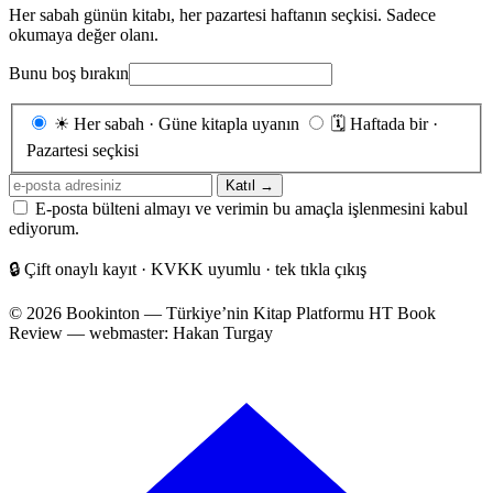
Her sabah günün kitabı, her pazartesi haftanın seçkisi. Sadece
okumaya değer olanı.
Bunu boş bırakın
Gönderim
☀
Her sabah · Güne kitapla uyanın
🗓
Haftada bir ·
sıklığı
Pazartesi seçkisi
E-
Katıl →
posta
E-posta bülteni almayı ve verimin bu amaçla işlenmesini kabul
adresiniz
ediyorum.
🔒
Çift onaylı kayıt · KVKK uyumlu · tek tıkla çıkış
© 2026 Bookinton — Türkiye’nin Kitap Platformu
HT Book
Review — webmaster: Hakan Turgay