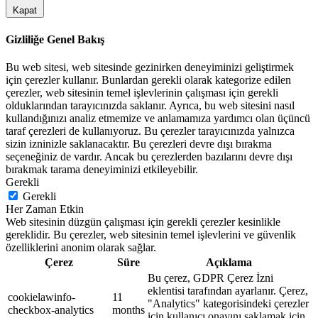
Kapat
Gizliliğe Genel Bakış
Bu web sitesi, web sitesinde gezinirken deneyiminizi geliştirmek
için çerezler kullanır. Bunlardan gerekli olarak kategorize edilen
çerezler, web sitesinin temel işlevlerinin çalışması için gerekli
olduklarından tarayıcınızda saklanır. Ayrıca, bu web sitesini nasıl
kullandığınızı analiz etmemize ve anlamamıza yardımcı olan üçüncü
taraf çerezleri de kullanıyoruz. Bu çerezler tarayıcınızda yalnızca
sizin izninizle saklanacaktır. Bu çerezleri devre dışı bırakma
seçeneğiniz de vardır. Ancak bu çerezlerden bazılarını devre dışı
bırakmak tarama deneyiminizi etkileyebilir.
Gerekli
Gerekli
Her Zaman Etkin
Web sitesinin düzgün çalışması için gerekli çerezler kesinlikle
gereklidir. Bu çerezler, web sitesinin temel işlevlerini ve güvenlik
özelliklerini anonim olarak sağlar.
Çerez
Süre
Açıklama
Bu çerez, GDPR Çerez İzni
eklentisi tarafından ayarlanır. Çerez,
cookielawinfo-
11
"Analytics" kategorisindeki çerezler
checkbox-analytics
months
için kullanıcı onayını saklamak için