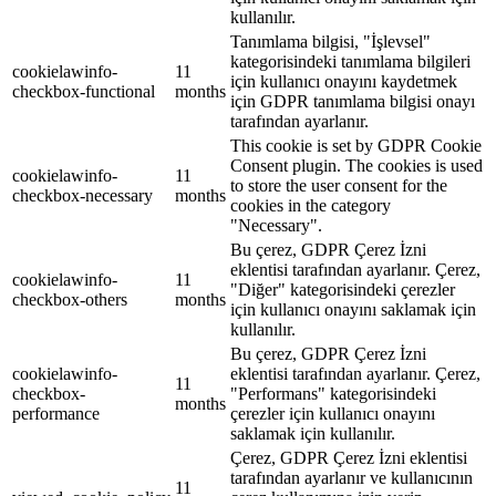
kullanılır.
Tanımlama bilgisi, "İşlevsel"
kategorisindeki tanımlama bilgileri
cookielawinfo-
11
için kullanıcı onayını kaydetmek
checkbox-functional
months
için GDPR tanımlama bilgisi onayı
tarafından ayarlanır.
This cookie is set by GDPR Cookie
Consent plugin. The cookies is used
cookielawinfo-
11
to store the user consent for the
checkbox-necessary
months
cookies in the category
"Necessary".
Bu çerez, GDPR Çerez İzni
eklentisi tarafından ayarlanır. Çerez,
cookielawinfo-
11
"Diğer" kategorisindeki çerezler
checkbox-others
months
için kullanıcı onayını saklamak için
kullanılır.
Bu çerez, GDPR Çerez İzni
cookielawinfo-
eklentisi tarafından ayarlanır. Çerez,
11
checkbox-
"Performans" kategorisindeki
months
performance
çerezler için kullanıcı onayını
saklamak için kullanılır.
Çerez, GDPR Çerez İzni eklentisi
tarafından ayarlanır ve kullanıcının
11