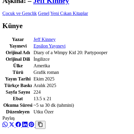
Aşkına!
–
Jeff Kinney
Çocuk ve Gençlik
Genel
Yeni Çıkan Kitaplar
Künye
Yazar
Jeff Kinney
Yayınevi
Epsilon Yayınevi
Orijinal Adı
Diary of a Wimpy Kid 20: Partypooper
Orijinal Dili
İngilizce
Ülke
Amerika
Türü
Grafik roman
Yayın Tarihi
Ekim 2025
Türkçe Baskı
Aralık 2025
Sayfa Sayısı
224
Ebat
13.5 x 21
Okuma Süresi
~5 sa 30 dk
(tahmini)
Düzenleyen
Utku Özer
Paylaş