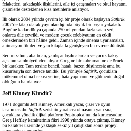
felaketleri, arkadaşlık ilişkilerini, aile içi çatışmaları ve okul hayatını
çizimlerle desteklenen kısa metinlerle anlatıyor.
İlk olarak 2004 yılında çevrim içi bir proje olarak başlayan
Saftirik
,
2007’de kitap olarak yayımlandığında büyük bir başarı yakaladı.
Bugüne kadar dünya çapında 250 milyondan fazla satan seri,
onlarca dile çevrildi ve modern çocuk edebiyatının en etkili
örneklerinden biri hâline geldi. Zaman içinde sinema uyarlamaları,
animasyon filmleri ve yan kitaplarla genişleyen bir evrene dönüştü.
Seri mizahını, abartıdan, yanlış anlaşılmalardan ve çocuk bakış
açısının samimiyetinden alıyor. Greg ne bir kahraman ne de örnek
bir karakter. Tam tersine bencil, hatalı, bazen düşüncesiz ama bu
kusurlarıyla son derece tanıdık. Bu yönüyle
Saftirik
, çocuklara
mükemmel olma baskısı yerine, hata yapmanın ve gülmenin doğal
olduğunu hatırlatıyor.
Jeff Kinney Kimdir?
1971 doğumlu Jeff Kinney, Amerikalı yazar, çizer ve oyun
tasarımcısıdır.
Saftirik
serisinin yaratıcısı olmasının yanı sıra,
çocuklara yönelik dijital platform Poptropica’nın da kurucusudur.
Greg Heffley karakterinin fikri 1998 yılında ortaya çıkmış, Kinney
bu karakter üzerinde yaklaşık sekiz yıl çalıştıktan sonra projeyi
yayınevine sunmuştur.