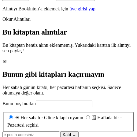
Alıntıyı Bookinton’a eklemek için
üye girişi yap
Okur Alıntıları
Bu kitaptan alıntılar
Bu kitaptan henüz alıntı eklenmemiş. Yukarıdaki karttan ilk alıntıyı
sen paylaş!
✉
Bunun gibi kitapları kaçırmayın
Her sabah günün kitabı, her pazartesi haftanın seçkisi. Sadece
okumaya değer olanı.
Bunu boş bırakın
Gönderim
☀
Her sabah · Güne kitapla uyanın
🗓
Haftada bir ·
sıklığı
Pazartesi seçkisi
E-
Katıl →