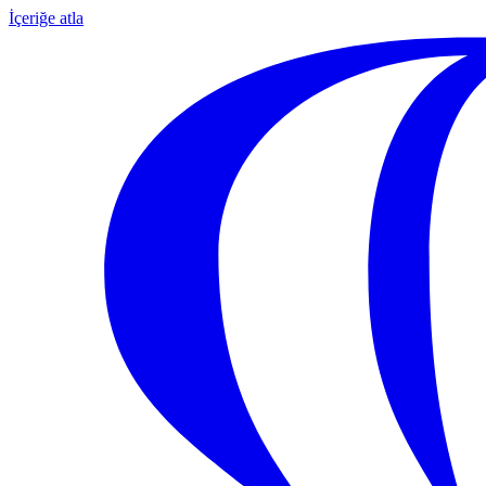
İçeriğe atla