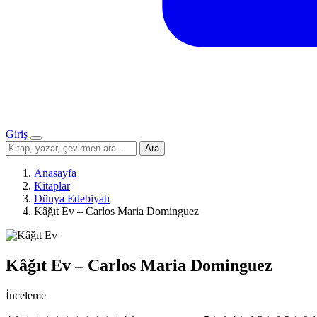
Giriş
Menü
Sitede
Ara
ara
Anasayfa
Kitaplar
Dünya Edebiyatı
Kâğıt Ev – Carlos Maria Dominguez
Kâğıt Ev – Carlos Maria Dominguez
İnceleme