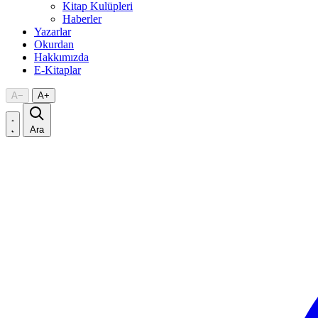
Kitap Kulüpleri
Haberler
Yazarlar
Okurdan
Hakkımızda
E-Kitaplar
A
−
A
+
Ara