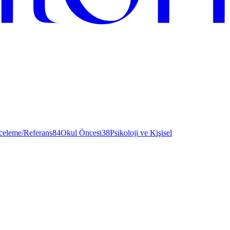
nceleme/Referans
84
Okul Öncesi
38
Psikoloji ve Kişisel