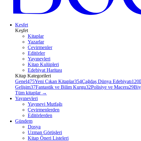
Keşfet
Keşfet
Kitaplar
Yazarlar
Çevirmenler
Editörler
Yayınevleri
Kitap Kulüpleri
Edebiyat Haritası
Kitap Kategorileri
Genel
475
Yeni Çıkan Kitaplar
354
Çağdaş Dünya Edebiyatı
120
Gelişim
37
Fantastik ve Bilim Kurgu
32
Polisiye ve Macera
29
Biy
Tüm kitaplar
→
Yayınevleri
Yayınevi Mutfağı
Çevirmenlerden
Editörlerden
Gündem
Dosya
Uzman Görüşleri
Kitap Öneri Listeleri