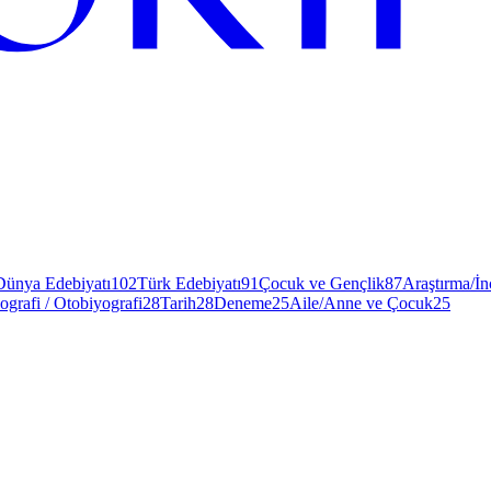
Dünya Edebiyatı
102
Türk Edebiyatı
91
Çocuk ve Gençlik
87
Araştırma/İ
ografi / Otobiyografi
28
Tarih
28
Deneme
25
Aile/Anne ve Çocuk
25