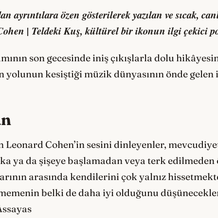
an ayrıntılara özen gösterilerek yazılan ve sıcak, can
Cohen | Teldeki Kuş, kültürel bir ikonun ilgi çekici 
ının son gecesinde iniş çıkışlarla dolu hikâyesin
 yolunun kesiştiği müzik dünyasının önde gelen i
an
n Leonard Cohen’in sesini dinleyenler, mevcudiyet
şka ya da şişeye başlamadan veya terk edilmeden ö
arının arasında kendilerini çok yalnız hissetmek
memenin belki de daha iyi olduğunu düşünecekler
Assayas