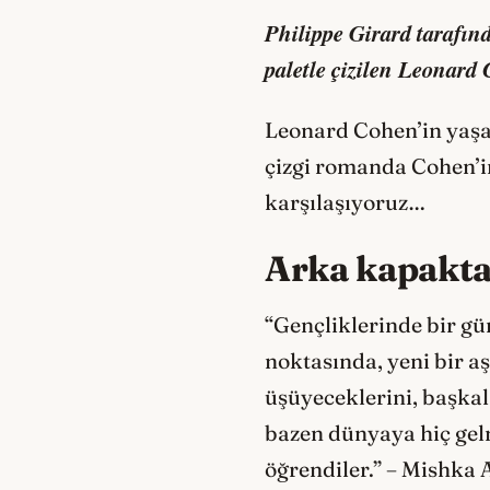
Philippe Girard tarafınd
paletle çizilen Leonard 
Leonard Cohen’in yaşam
çizgi romanda Cohen’in
karşılaşıyoruz…
Arka kapakt
“Gençliklerinde bir gü
noktasında, yeni bir a
üşüyeceklerini, başkal
bazen dünyaya hiç gel
öğrendiler.” – Mishka 