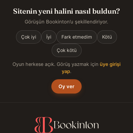
Sitenin yeni halini nasıl buldun?
Görüşün Bookinton’u şekillendiriyor.
Çok iyi
İyi
Fark etmedim
Kötü
Çok kötü
Oyun herkese açık. Görüş yazmak için
üye girişi
yap
.
Oy ver