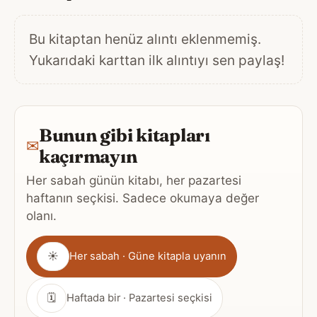
Bu kitaptan henüz alıntı eklenmemiş.
Yukarıdaki karttan ilk alıntıyı sen paylaş!
Bunun gibi kitapları
✉
kaçırmayın
Her sabah günün kitabı, her pazartesi
haftanın seçkisi. Sadece okumaya değer
olanı.
Gönderim
☀
Her sabah · Güne kitapla uyanın
sıklığı
🗓
Haftada bir · Pazartesi seçkisi