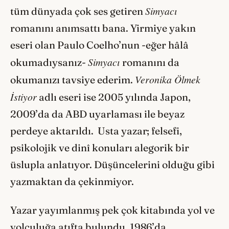
Simyacı
tüm dünyada çok ses getiren
romanını anımsattı bana. Yirmiye yakın
eseri olan Paulo Coelho’nun -eğer hâlâ
Simyacı
okumadıysanız-
romanını da
Veronika Ölmek
okumanızı tavsiye ederim.
İstiyor
adlı eseri ise 2005 yılında Japon,
2009’da da ABD uyarlaması ile beyaz
perdeye aktarıldı. Usta yazar; felsefi,
psikolojik ve dinî konuları alegorik bir
üslupla anlatıyor. Düşüncelerini olduğu gibi
yazmaktan da çekinmiyor.
Yazar yayımlanmış pek çok kitabında yol ve
yolculuğa atıfta bulundu. 1986’da