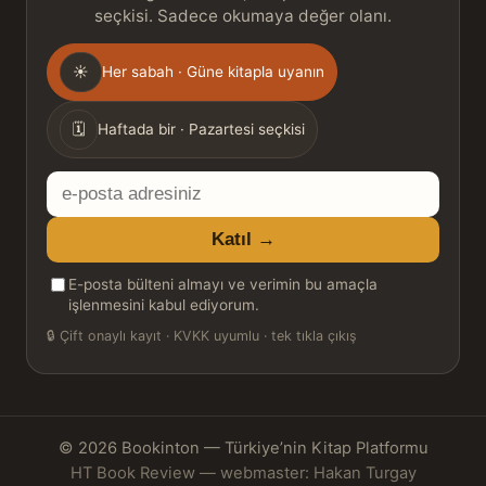
seçkisi. Sadece okumaya değer olanı.
Gönderim
☀
Her sabah · Güne kitapla uyanın
sıklığı
🗓
Haftada bir · Pazartesi seçkisi
E-
posta
Katıl →
adresiniz
E-posta bülteni almayı ve verimin bu amaçla
işlenmesini kabul ediyorum.
🔒
Çift onaylı kayıt · KVKK uyumlu · tek tıkla çıkış
© 2026 Bookinton — Türkiye’nin Kitap Platformu
HT Book Review — webmaster: Hakan Turgay