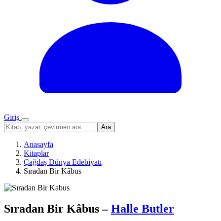
Giriş
Menü
Sitede
Ara
ara
Anasayfa
Kitaplar
Çağdaş Dünya Edebiyatı
Sıradan Bir Kâbus
Sıradan Bir Kâbus
–
Halle Butler