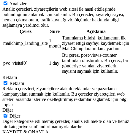
Analizler
Analiz çerezleri, ziyaretçilerin web sitesi ile nasıl etkileşimde
bulunduğunu anlamak için kullanılır. Bu çerezler, ziyaretçi sayısı,
hemen çıkma oranı, trafik kaynağı vb. ölçümler hakkında bilgi
sağlamaya yardımcı olur.
Çerez
Süre
Açıklama
Tanımlama bilgisi, kullanıcının ilk
1
mailchimp_landing_site
ziyaret ettiği sayfayı kaydetmek için
month
MailChimp tarafından ayarlanır.
Bu çerez, post-views-counter
tarafından oluşturulur. Bu çerez, bir
pvc_visits[0]
1 day
gönderiye yapılan ziyaretlerin
sayısını saymak için kullanılır.
Reklam
Reklam
Reklam çerezleri, ziyaretçilere alakalı reklamlar ve pazarlama
kampanyaları sunmak için kullanılır. Bu çerezler ziyaretçileri web
siteleri arasında izler ve özelleştirilmiş reklamlar sağlamak için bilgi
toplar.
Diğer
Diğer
Diğer kategorize edilmemiş çerezler, analiz edilmekte olan ve henüz
bir kategoriye sınıflandırılmamış olanlardır.
KAYDET & ONAYLA