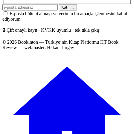
E-
Katıl →
posta
E-posta bülteni almayı ve verimin bu amaçla işlenmesini kabul
adresiniz
ediyorum.
🔒
Çift onaylı kayıt · KVKK uyumlu · tek tıkla çıkış
© 2026 Bookinton — Türkiye’nin Kitap Platformu
HT Book
Review — webmaster: Hakan Turgay