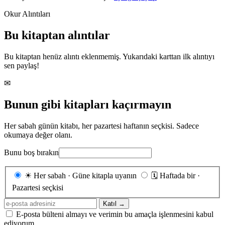
Okur Alıntıları
Bu kitaptan alıntılar
Bu kitaptan henüz alıntı eklenmemiş. Yukarıdaki karttan ilk alıntıyı
sen paylaş!
✉
Bunun gibi kitapları kaçırmayın
Her sabah günün kitabı, her pazartesi haftanın seçkisi. Sadece
okumaya değer olanı.
Bunu boş bırakın
Gönderim
☀
Her sabah · Güne kitapla uyanın
🗓
Haftada bir ·
sıklığı
Pazartesi seçkisi
E-
Katıl →
posta
E-posta bülteni almayı ve verimin bu amaçla işlenmesini kabul
adresiniz
ediyorum.