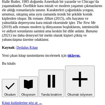
Halle Butler, 1985 doğumlu Amerikalı bir yazardır ve Chicago’da
yaşamaktadır. Özellikle kara mizah ve modern yaşamın çıkmazlarını
ele aldığı romanlarıyla tanınır. Karakterleri çoğunlukla yorgun,
umutsuz, sıkışmış ama aynı zamanda ironik bir şekilde komik
kişilerden oluşur. İlk romanı
Jillian
(2015), ofis hayatını ve
yalnızlıkla depresyonu kara mizah ekseninde işler.
The New Me
(2019) adlı romanı modern iş dünyasının boşluklarını, tatminsizlik
ve aidiyet sorunlarını samimi ama keskin bir dille anlatır.
Banana
(2021) ise daha deneysel bir metin olarak kişisel çöküş ve
yabancılaşma üzerine odaklanır.
Kaynak
:
Dedalus Kitap
Yeni çıkan kitap tanıtımlarını incelemek için
tıklayın.
Bu kitabı
Okudum
Okuyorum
Yarıda bıraktım
Okumak istiyorum
Kitap kulüplerine göz at →