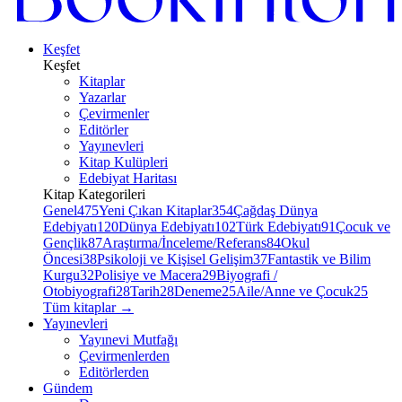
Keşfet
Keşfet
Kitaplar
Yazarlar
Çevirmenler
Editörler
Yayınevleri
Kitap Kulüpleri
Edebiyat Haritası
Kitap Kategorileri
Genel
475
Yeni Çıkan Kitaplar
354
Çağdaş Dünya
Edebiyatı
120
Dünya Edebiyatı
102
Türk Edebiyatı
91
Çocuk ve
Gençlik
87
Araştırma/İnceleme/Referans
84
Okul
Öncesi
38
Psikoloji ve Kişisel Gelişim
37
Fantastik ve Bilim
Kurgu
32
Polisiye ve Macera
29
Biyografi /
Otobiyografi
28
Tarih
28
Deneme
25
Aile/Anne ve Çocuk
25
Tüm kitaplar
→
Yayınevleri
Yayınevi Mutfağı
Çevirmenlerden
Editörlerden
Gündem