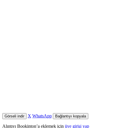
X
WhatsApp
Görseli indir
Bağlantıyı kopyala
Alıntıyı Bookinton’a eklemek için
üye girişi yap