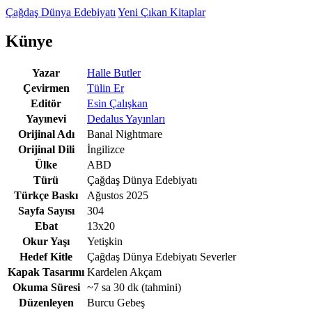
Çağdaş Dünya Edebiyatı
Yeni Çıkan Kitaplar
Künye
Yazar
Halle Butler
Çevirmen
Tülin Er
Editör
Esin Çalışkan
Yayınevi
Dedalus Yayınları
Orijinal Adı
Banal Nightmare
Orijinal Dili
İngilizce
Ülke
ABD
Türü
Çağdaş Dünya Edebiyatı
Türkçe Baskı
Ağustos 2025
Sayfa Sayısı
304
Ebat
13x20
Okur Yaşı
Yetişkin
Hedef Kitle
Çağdaş Dünya Edebiyatı Severler
Kapak Tasarımı
Kardelen Akçam
Okuma Süresi
~7 sa 30 dk
(tahmini)
Düzenleyen
Burcu Gebeş