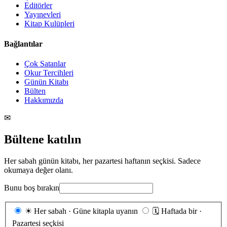
Editörler
Yayınevleri
Kitap Kulüpleri
Bağlantılar
Çok Satanlar
Okur Tercihleri
Günün Kitabı
Bülten
Hakkımızda
✉
Bültene katılın
Her sabah günün kitabı, her pazartesi haftanın seçkisi. Sadece
okumaya değer olanı.
Bunu boş bırakın
Gönderim
☀
Her sabah · Güne kitapla uyanın
🗓
Haftada bir ·
sıklığı
Pazartesi seçkisi