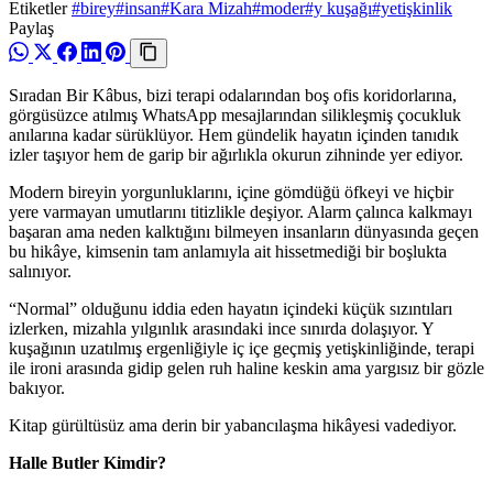
Etiketler
#birey
#insan
#Kara Mizah
#moder
#y kuşağı
#yetişkinlik
Paylaş
Sıradan Bir Kâbus, bizi terapi odalarından boş ofis koridorlarına,
görgüsüzce atılmış WhatsApp mesajlarından silikleşmiş çocukluk
anılarına kadar sürüklüyor. Hem gündelik hayatın içinden tanıdık
izler taşıyor hem de garip bir ağırlıkla okurun zihninde yer ediyor.
Modern bireyin yorgunluklarını, içine gömdüğü öfkeyi ve hiçbir
yere varmayan umutlarını titizlikle deşiyor. Alarm çalınca kalkmayı
başaran ama neden kalktığını bilmeyen insanların dünyasında geçen
bu hikâye, kimsenin tam anlamıyla ait hissetmediği bir boşlukta
salınıyor.
“Normal” olduğunu iddia eden hayatın içindeki küçük sızıntıları
izlerken, mizahla yılgınlık arasındaki ince sınırda dolaşıyor. Y
kuşağının uzatılmış ergenliğiyle iç içe geçmiş yetişkinliğinde, terapi
ile ironi arasında gidip gelen ruh haline keskin ama yargısız bir gözle
bakıyor.
Kitap gürültüsüz ama derin bir yabancılaşma hikâyesi vadediyor.
Halle Butler Kimdir?