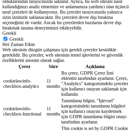
olduklarından tarayıcınızda saklanır. Ayrıca, bu web sitesini nasıl
kullandığınızı analiz etmemize ve anlamamıza yardımcı olan üçüncü
taraf çerezleri de kullanıyoruz. Bu çerezler tarayıcınızda yalnızca
sizin izninizle saklanacaktır. Bu çerezleri devre dışı bırakma
seçeneğiniz de vardır. Ancak bu çerezlerden bazılarını devre dışı
bırakmak tarama deneyiminizi etkileyebilir.
Gerekli
Gerekli
Her Zaman Etkin
Web sitesinin düzgün çalışması için gerekli çerezler kesinlikle
gereklidir. Bu çerezler, web sitesinin temel işlevlerini ve güvenlik
özelliklerini anonim olarak sağlar.
Çerez
Süre
Açıklama
Bu çerez, GDPR Çerez İzni
eklentisi tarafından ayarlanır. Çerez,
cookielawinfo-
11
"Analytics" kategorisindeki çerezler
checkbox-analytics
months
için kullanıcı onayını saklamak için
kullanılır.
Tanımlama bilgisi, "İşlevsel"
kategorisindeki tanımlama bilgileri
cookielawinfo-
11
için kullanıcı onayını kaydetmek
checkbox-functional
months
için GDPR tanımlama bilgisi onayı
tarafından ayarlanır.
This cookie is set by GDPR Cookie