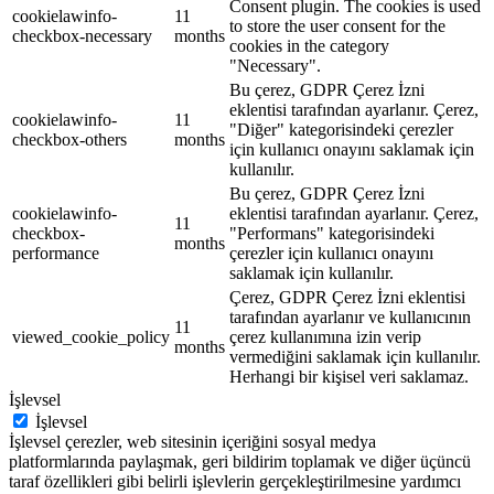
Consent plugin. The cookies is used
cookielawinfo-
11
to store the user consent for the
checkbox-necessary
months
cookies in the category
"Necessary".
Bu çerez, GDPR Çerez İzni
eklentisi tarafından ayarlanır. Çerez,
cookielawinfo-
11
"Diğer" kategorisindeki çerezler
checkbox-others
months
için kullanıcı onayını saklamak için
kullanılır.
Bu çerez, GDPR Çerez İzni
cookielawinfo-
eklentisi tarafından ayarlanır. Çerez,
11
checkbox-
"Performans" kategorisindeki
months
performance
çerezler için kullanıcı onayını
saklamak için kullanılır.
Çerez, GDPR Çerez İzni eklentisi
tarafından ayarlanır ve kullanıcının
11
viewed_cookie_policy
çerez kullanımına izin verip
months
vermediğini saklamak için kullanılır.
Herhangi bir kişisel veri saklamaz.
İşlevsel
İşlevsel
İşlevsel çerezler, web sitesinin içeriğini sosyal medya
platformlarında paylaşmak, geri bildirim toplamak ve diğer üçüncü
taraf özellikleri gibi belirli işlevlerin gerçekleştirilmesine yardımcı