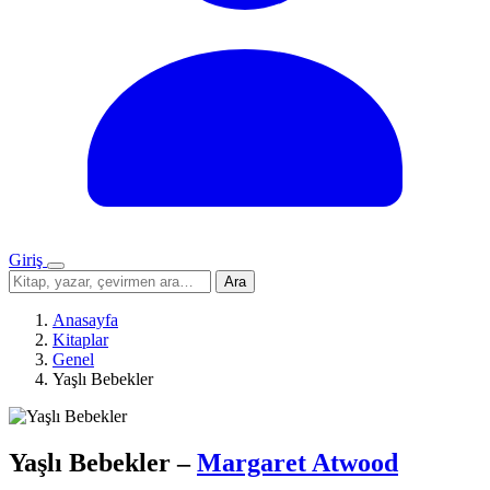
Giriş
Menü
Sitede
Ara
ara
Anasayfa
Kitaplar
Genel
Yaşlı Bebekler
Yaşlı Bebekler
–
Margaret Atwood