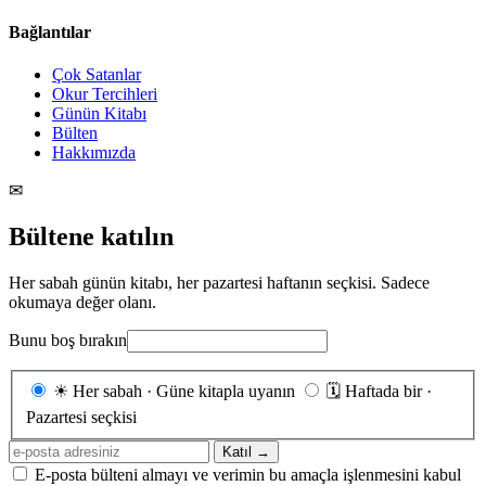
Bağlantılar
Çok Satanlar
Okur Tercihleri
Günün Kitabı
Bülten
Hakkımızda
✉
Bültene katılın
Her sabah günün kitabı, her pazartesi haftanın seçkisi. Sadece
okumaya değer olanı.
Bunu boş bırakın
Gönderim
☀
Her sabah · Güne kitapla uyanın
🗓
Haftada bir ·
sıklığı
Pazartesi seçkisi
E-
Katıl →
posta
E-posta bülteni almayı ve verimin bu amaçla işlenmesini kabul