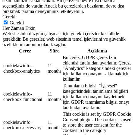
sizin izninizle saklanacaktır. Bu çerezleri devre dışı bırakma
seçeneğiniz de vardır. Ancak bu çerezlerden bazılarını devre dışı
bırakmak tarama deneyiminizi etkileyebilir.
Gerekli
Gerekli
Her Zaman Etkin
Web sitesinin düzgün çalışması için gerekli çerezler kesinlikle
gereklidir. Bu çerezler, web sitesinin temel işlevlerini ve güvenlik
özelliklerini anonim olarak sağlar.
Çerez
Süre
Açıklama
Bu çerez, GDPR Çerez İzni
eklentisi tarafından ayarlanır. Çerez,
cookielawinfo-
11
"Analytics" kategorisindeki çerezler
checkbox-analytics
months
için kullanıcı onayını saklamak için
kullanılır.
Tanımlama bilgisi, "İşlevsel"
kategorisindeki tanımlama bilgileri
cookielawinfo-
11
için kullanıcı onayını kaydetmek
checkbox-functional
months
için GDPR tanımlama bilgisi onayı
tarafından ayarlanır.
This cookie is set by GDPR Cookie
Consent plugin. The cookies is used
cookielawinfo-
11
to store the user consent for the
checkbox-necessary
months
cookies in the category