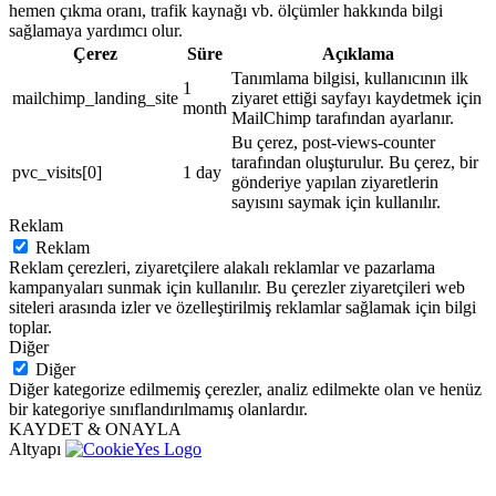
hemen çıkma oranı, trafik kaynağı vb. ölçümler hakkında bilgi
sağlamaya yardımcı olur.
Çerez
Süre
Açıklama
Tanımlama bilgisi, kullanıcının ilk
1
mailchimp_landing_site
ziyaret ettiği sayfayı kaydetmek için
month
MailChimp tarafından ayarlanır.
Bu çerez, post-views-counter
tarafından oluşturulur. Bu çerez, bir
pvc_visits[0]
1 day
gönderiye yapılan ziyaretlerin
sayısını saymak için kullanılır.
Reklam
Reklam
Reklam çerezleri, ziyaretçilere alakalı reklamlar ve pazarlama
kampanyaları sunmak için kullanılır. Bu çerezler ziyaretçileri web
siteleri arasında izler ve özelleştirilmiş reklamlar sağlamak için bilgi
toplar.
Diğer
Diğer
Diğer kategorize edilmemiş çerezler, analiz edilmekte olan ve henüz
bir kategoriye sınıflandırılmamış olanlardır.
KAYDET & ONAYLA
Altyapı