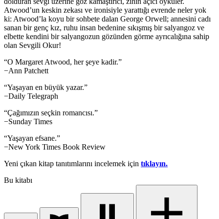
dolduran sevgi üzerine göz kamaştırıcı, zihin açıcı öyküler.
Atwood’un keskin zekası ve ironisiyle yarattığı evrende neler yok
ki: Atwood’la koyu bir sohbete dalan George Orwell; annesini cadı
sanan bir genç kız, ruhu insan bedenine sıkışmış bir salyangoz ve
elbette kendini bir salyangozun gözünden görme ayrıcalığına sahip
olan Sevgili Okur!
“O Margaret Atwood, her şeye kadir.”
−Ann Patchett
“Yaşayan en büyük yazar.”
−Daily Telegraph
“Çağımızın seçkin romancısı.”
−Sunday Times
“Yaşayan efsane.”
−New York Times Book Review
Yeni çıkan kitap tanıtımlarını incelemek için
tıklayın.
Bu kitabı