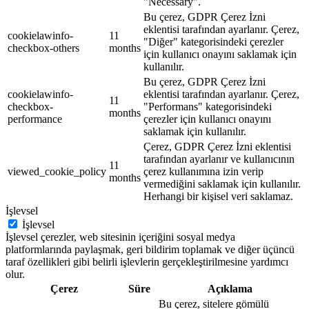
"Necessary".
Bu çerez, GDPR Çerez İzni
eklentisi tarafından ayarlanır. Çerez,
cookielawinfo-
11
"Diğer" kategorisindeki çerezler
checkbox-others
months
için kullanıcı onayını saklamak için
kullanılır.
Bu çerez, GDPR Çerez İzni
cookielawinfo-
eklentisi tarafından ayarlanır. Çerez,
11
checkbox-
"Performans" kategorisindeki
months
performance
çerezler için kullanıcı onayını
saklamak için kullanılır.
Çerez, GDPR Çerez İzni eklentisi
tarafından ayarlanır ve kullanıcının
11
viewed_cookie_policy
çerez kullanımına izin verip
months
vermediğini saklamak için kullanılır.
Herhangi bir kişisel veri saklamaz.
İşlevsel
İşlevsel
İşlevsel çerezler, web sitesinin içeriğini sosyal medya
platformlarında paylaşmak, geri bildirim toplamak ve diğer üçüncü
taraf özellikleri gibi belirli işlevlerin gerçekleştirilmesine yardımcı
olur.
Çerez
Süre
Açıklama
Bu çerez, sitelere gömülü