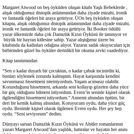
Margaret Atwood on beş öyküden oluşan kitabı Yaşlı Bebeklerde ,
alışık olduğumuz distopik anlatımından daha ziyade mizahi, ironik
ve fantastik öğeleri bir araya getiriyor. ÜOn beş öyküden oluşan
kitapta, alışık olduğumuz distopik anlatımından daha ziyade mizahi,
ironik ve fantastik öğeleri bir araya getiriyor. İki Booker ödüllü
yazar ülkemizde daha çok Damızlık Kızın Öyküsü ile tanınıyor ve
büyük bir hayran kitlesine sahip. Yazar alıştığımız üzere bu
kitabında da kadınları odağına alıyor. Yazarın sadık okuyucuları için
birbirinden güzel bu öyküler derinlikli bir okuma zevki vaadediyor.
Kitap tanıtımından
“Sen o kadar duyarlı bir çocuktun, o kadar çabuk incinirdin ki,
bunları söylemek zorunda kalmıştım. Hayat karşısında kendini
savunmasız hissetmeni istemiyordum. Yaşam acımasız olabilir.
Korunduğunu hissetmeni, arkanda seni kollayıp gözeten daha yüce
bir güç olduğunu bilmeni istiyordum. Evren’in seninle kişisel olarak
ilgilendiğini hissetmeni istiyordum.” Annemi alnından öptüm, bir
deri bir kemik kalmış alnından. Koruyucum oydu, daha yüce güç
oydu. Benimle kişisel olarak ilgilenen Evren oydu. Her şey hep
oydu. “Seni seviyorum” dedim.
Dünyayı sarsan Damızlık Kızın Öyküsü ve Ahitler romanlarının
yazarı Margaret Atwood’dan yaşlılık, hatıralar ve hayatın her anını