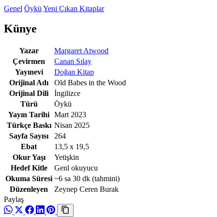
Genel
Öykü
Yeni Çıkan Kitaplar
Künye
Yazar
Margaret Atwood
Çevirmen
Canan Sılay
Yayınevi
Doğan Kitap
Orijinal Adı
Old Babes in the Wood
Orijinal Dili
İngilizce
Türü
Öykü
Yayın Tarihi
Mart 2023
Türkçe Baskı
Nisan 2025
Sayfa Sayısı
264
Ebat
13,5 x 19,5
Okur Yaşı
Yetişkin
Hedef Kitle
Genl okuyucu
Okuma Süresi
~6 sa 30 dk
(tahmini)
Düzenleyen
Zeynep Ceren Burak
Paylaş