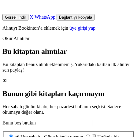
X
WhatsApp
Görseli indir
Bağlantıyı kopyala
Alıntıyı Bookinton’a eklemek için
üye girişi yap
Okur Alıntıları
Bu kitaptan alıntılar
Bu kitaptan henüz alıntı eklenmemiş. Yukarıdaki karttan ilk alıntıyı
sen paylaş!
✉
Bunun gibi kitapları kaçırmayın
Her sabah günün kitabı, her pazartesi haftanın seçkisi. Sadece
okumaya değer olanı.
Bunu boş bırakın
Gönderim
☀
Her sabah · Güne kitapla uyanın
🗓
Haftada bir ·