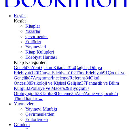
Keşfet
Keşfet
Kitaplar
Yazarlar
Çevirmenler
Editörler
Yayınevleri
Kitap Kulüpleri
Edebiyat Haritası
Kitap Kategorileri
Genel
475
Yeni Çıkan Kitaplar
354
Çağdaş Dünya
Edebiyatı
120
Dünya Edebiyatı
102
Türk Edebiyatı
91
Çocuk ve
Gençlik
87
Araştırma/İnceleme/Referans
84
Okul
Öncesi
38
Psikoloji ve Kişisel Gelişim
37
Fantastik ve Bilim
Kurgu
32
Polisiye ve Macera
29
Biyografi /
Otobiyografi
28
Tarih
28
Deneme
25
Aile/Anne ve Çocuk
25
Tüm kitaplar
→
Yayınevleri
Yayınevi Mutfağı
Çevirmenlerden
Editörlerden
Gündem