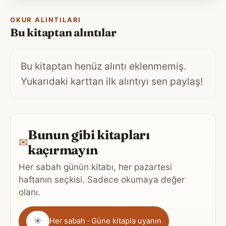
OKUR ALINTILARI
Bu kitaptan alıntılar
Bu kitaptan henüz alıntı eklenmemiş.
Yukarıdaki karttan ilk alıntıyı sen paylaş!
Bunun gibi kitapları
✉
kaçırmayın
Her sabah günün kitabı, her pazartesi
haftanın seçkisi. Sadece okumaya değer
olanı.
Gönderim
☀
Her sabah · Güne kitapla uyanın