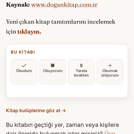
Kaynak:
www.dogankitap.com.tr
Yeni çıkan kitap tanıtımlarını incelemek
için
tıklayın.
BU KITABI
Okudum
Okuyorum
Yarıda
Okumak
bıraktım
istiyorum
Kitap kulüplerine göz at →
Bu kitabın geçtiği yer, zaman veya kişilere
dair öneride bulunmak ister misiniz?
Üye