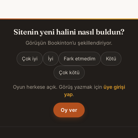
Sitenin yeni halini nasıl buldun?
Görüşün Bookinton’u şekillendiriyor.
Çok iyi
İyi
Fark etmedim
Kötü
Çok kötü
Oyun herkese açık. Görüş yazmak için
üye girişi
yap
.
Oy ver