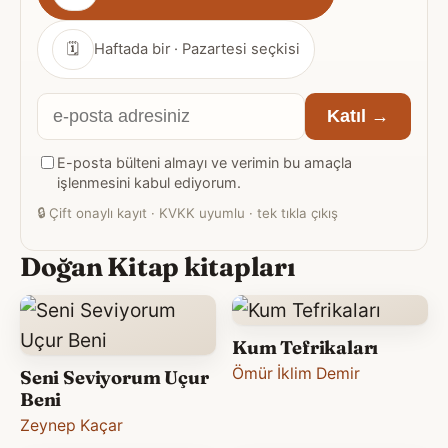
sıklığı
🗓
Haftada bir · Pazartesi seçkisi
E-
Katıl →
posta
E-posta bülteni almayı ve verimin bu amaçla
adresiniz
işlenmesini kabul ediyorum.
🔒
Çift onaylı kayıt · KVKK uyumlu · tek tıkla çıkış
Doğan Kitap kitapları
Kum Tefrikaları
Ömür İklim Demir
Seni Seviyorum Uçur
Beni
Zeynep Kaçar