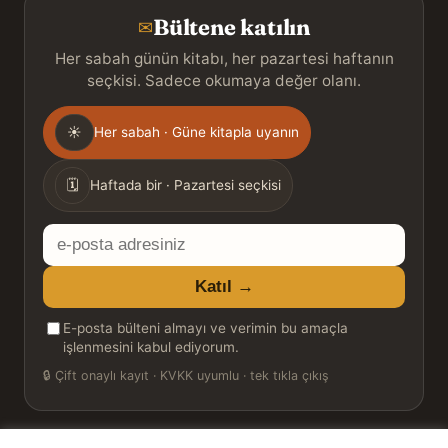
Bültene katılın
✉
Her sabah günün kitabı, her pazartesi haftanın
seçkisi. Sadece okumaya değer olanı.
Gönderim
☀
Her sabah · Güne kitapla uyanın
sıklığı
🗓
Haftada bir · Pazartesi seçkisi
E-
posta
Katıl →
adresiniz
E-posta bülteni almayı ve verimin bu amaçla
işlenmesini kabul ediyorum.
🔒
Çift onaylı kayıt · KVKK uyumlu · tek tıkla çıkış