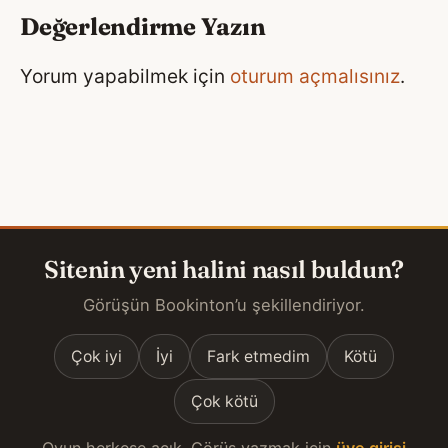
Değerlendirme Yazın
Yorum yapabilmek için
oturum açmalısınız
.
Sitenin yeni halini nasıl buldun?
Görüşün Bookinton’u şekillendiriyor.
Çok iyi
İyi
Fark etmedim
Kötü
Çok kötü
Oyun herkese açık. Görüş yazmak için
üye girişi