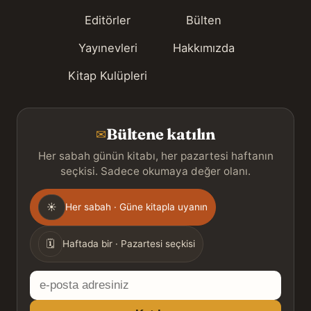
Editörler
Bülten
Yayınevleri
Hakkımızda
Kitap Kulüpleri
Bültene katılın
✉
Her sabah günün kitabı, her pazartesi haftanın
seçkisi. Sadece okumaya değer olanı.
Gönderim
☀
Her sabah · Güne kitapla uyanın
sıklığı
🗓
Haftada bir · Pazartesi seçkisi
E-
posta