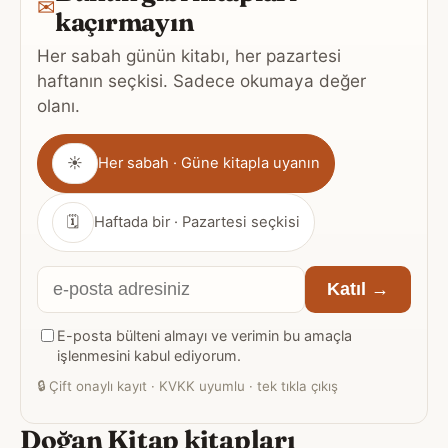
✉
kaçırmayın
Her sabah günün kitabı, her pazartesi
haftanın seçkisi. Sadece okumaya değer
olanı.
Gönderim
☀
Her sabah · Güne kitapla uyanın
sıklığı
🗓
Haftada bir · Pazartesi seçkisi
E-
Katıl →
posta
E-posta bülteni almayı ve verimin bu amaçla
adresiniz
işlenmesini kabul ediyorum.
🔒
Çift onaylı kayıt · KVKK uyumlu · tek tıkla çıkış
Doğan Kitap kitapları