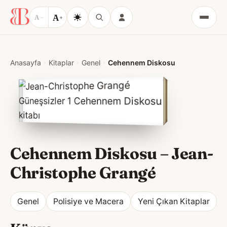
A
A
−
+
Menü
Anasayfa
Kitaplar
Genel
Cehennem Diskosu
Cehennem Diskosu
–
Jean-
Christophe Grangé
Genel
Polisiye ve Macera
Yeni Çıkan Kitaplar