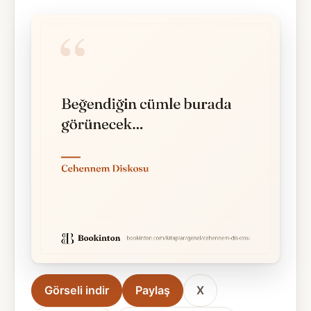
Görseli indir
Paylaş
X