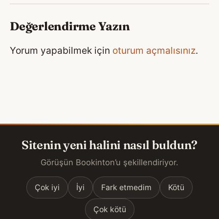
Değerlendirme Yazın
Yorum yapabilmek için
oturum açmalısınız
.
Sitenin yeni halini nasıl buldun?
Görüşün Bookinton’u şekillendiriyor.
Çok iyi
İyi
Fark etmedim
Kötü
Çok kötü