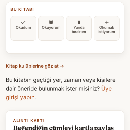
BU KITABI
Okudum
Okuyorum
Yarıda
Okumak
bıraktım
istiyorum
Kitap kulüplerine göz at →
Bu kitabın geçtiği yer, zaman veya kişilere
dair öneride bulunmak ister misiniz?
Üye
girişi yapın
.
ALINTI KARTI
Beğendiğin cümleyi kartla paylaş