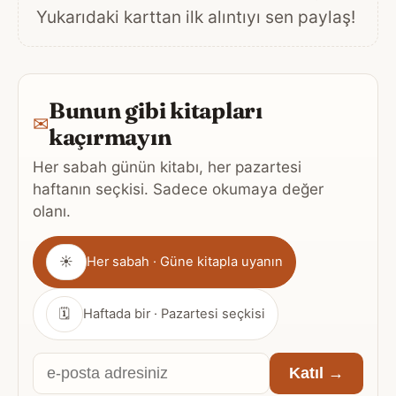
Yukarıdaki karttan ilk alıntıyı sen paylaş!
Bunun gibi kitapları
✉
kaçırmayın
Her sabah günün kitabı, her pazartesi
haftanın seçkisi. Sadece okumaya değer
olanı.
Gönderim
☀
Her sabah · Güne kitapla uyanın
sıklığı
🗓
Haftada bir · Pazartesi seçkisi
E-
Katıl →
posta