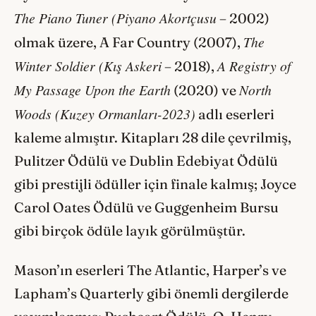
The Piano Tuner (Piyano Akortçusu
– 2002)
The
olmak üzere, A Far Country (2007),
Winter Soldier (Kış Askeri
A Registry of
– 2018),
My Passage Upon the Earth
North
(2020) ve
Woods (Kuzey Ormanları-2023)
adlı eserleri
kaleme almıştır. Kitapları 28 dile çevrilmiş,
Pulitzer Ödülü ve Dublin Edebiyat Ödülü
gibi prestijli ödüller için finale kalmış; Joyce
Carol Oates Ödülü ve Guggenheim Bursu
gibi birçok ödüle layık görülmüştür.
Mason’ın eserleri The Atlantic, Harper’s ve
Lapham’s Quarterly gibi önemli dergilerde