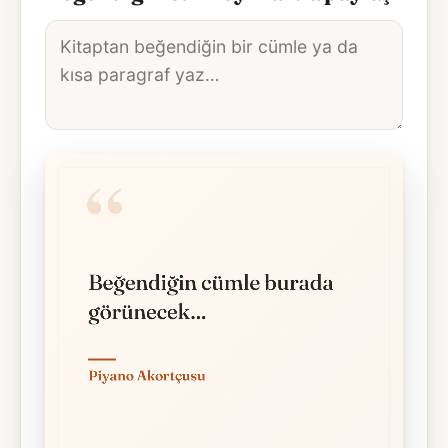
Alıntı
metni