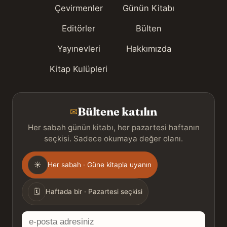
Çevirmenler
Günün Kitabı
Editörler
Bülten
Yayınevleri
Hakkımızda
Kitap Kulüpleri
Bültene katılın
✉
Her sabah günün kitabı, her pazartesi haftanın
seçkisi. Sadece okumaya değer olanı.
Gönderim
☀
Her sabah · Güne kitapla uyanın
sıklığı
🗓
Haftada bir · Pazartesi seçkisi
E-