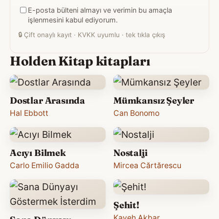
E-posta bülteni almayı ve verimin bu amaçla
adresiniz
işlenmesini kabul ediyorum.
🔒
Çift onaylı kayıt · KVKK uyumlu · tek tıkla çıkış
Holden Kitap kitapları
Dostlar Arasında
Mümkansız Şeyler
Hal Ebbott
Can Bonomo
Acıyı Bilmek
Nostalji
Carlo Emilio Gadda
Mircea Cărtărescu
Şehit!
Kaveh Akbar