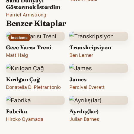
Sana Dünyayı
Göstermek İsterdim
Harriet Armstrong
Benzer Kitaplar
İnceleme
Gece Yarısı Treni
Transkripsiyon
Matt Haig
Ben Lerner
Kırılgan Çağ
James
Donatella Di Pietrantonio
Percival Everett
Fabrika
Ayrılış(lar)
Hiroko Oyamada
Julian Barnes