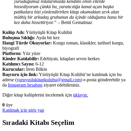
yürüdüğümüz rotalarımızda kendimi emin ellerde
hissediyorum çünkü bu, yaratıcılığa kanat açan başka
patikalara bizi yönlendirirken kitap okumaktan zevk alan
müthiş bir arkadaş grubunun da içinde olduğumu bana bir
kez daha hissettiriyor.” –
Betül Gemalmaz
Kulüp Adı:
Yürüyüşlü Kitap Kulübü
Buluşma Sıklığı:
Ayda bir kez
Hangi Türde Okuyorlar:
Kurgu roman, klasikler, tarihsel kurgu,
biyografi
Platform:
Yüz yüze
Kimler Katılabilir:
Edebiyatı, kitapları seven herkes
Katılımcı Sayısı:
6-12
Kurucular:
İrem Bilkin
Başvuru için link:
Yürüyüşlü Kitap Kulübü’ne katılmak için bu
adrese (
yuruyuslukitapkulubu@gmail.com
) e-posta gönderebilir ya
da
Instagram hesabını
ziyaret edebilirsiniz.
Diğer kitap kulüplerini incelemek için
tıklayın.
0
üye
Katılmak için giriş yap
Sıradaki Kitabı Seçelim