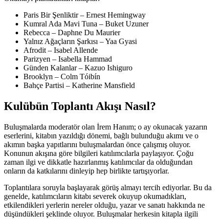
Paris Bir Şenliktir – Ernest Hemingway
Kumral Ada Mavi Tuna – Buket Uzuner
Rebecca – Daphne Du Maurier
Yalnız Ağaçların Şarkısı – Yaa Gyasi
Afrodit – Isabel Allende
Parizyen – Isabella Hammad
Günden Kalanlar – Kazuo Ishiguro
Brooklyn – Colm Tóibín
Bahçe Partisi – Katherine Mansfield
Kulübün Toplantı Akışı Nasıl?
Buluşmalarda moderatör olan İrem Hanım; o ay okunacak yazarın
eserlerini, kitabın yazıldığı dönemi, bağlı bulunduğu akımı ve o
akımın başka yapıtlarını buluşmalardan önce çalışmış oluyor.
Konunun akışına göre bilgileri katılımcılarla paylaşıyor. Çoğu
zaman ilgi ve dikkatle hazırlanmış katılımcılar da olduğundan
onların da katkılarını dinleyip hep birlikte tartışıyorlar.
Toplantılara soruyla başlayarak görüş almayı tercih ediyorlar. Bu da
genelde, katılımcıların kitabı severek okuyup okumadıkları,
etkilendikleri yerlerin nereler olduğu, yazar ve sanatı hakkında ne
düşündükleri şeklinde oluyor. Buluşmalar herkesin kitapla ilgili