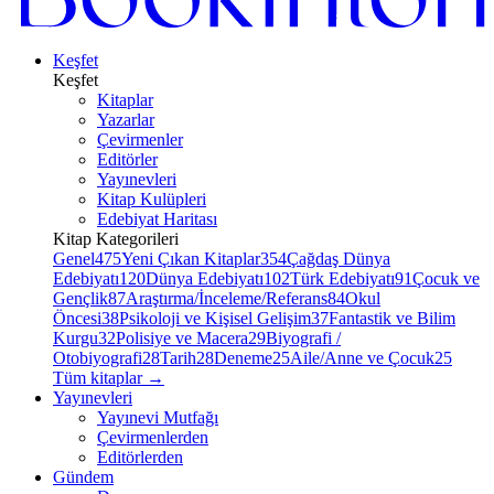
Keşfet
Keşfet
Kitaplar
Yazarlar
Çevirmenler
Editörler
Yayınevleri
Kitap Kulüpleri
Edebiyat Haritası
Kitap Kategorileri
Genel
475
Yeni Çıkan Kitaplar
354
Çağdaş Dünya
Edebiyatı
120
Dünya Edebiyatı
102
Türk Edebiyatı
91
Çocuk ve
Gençlik
87
Araştırma/İnceleme/Referans
84
Okul
Öncesi
38
Psikoloji ve Kişisel Gelişim
37
Fantastik ve Bilim
Kurgu
32
Polisiye ve Macera
29
Biyografi /
Otobiyografi
28
Tarih
28
Deneme
25
Aile/Anne ve Çocuk
25
Tüm kitaplar
→
Yayınevleri
Yayınevi Mutfağı
Çevirmenlerden
Editörlerden
Gündem