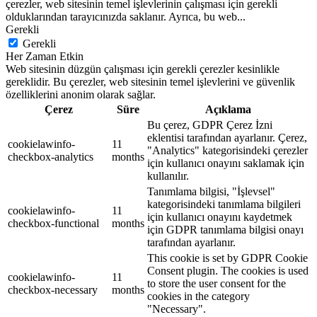
çerezler, web sitesinin temel işlevlerinin çalışması için gerekli
olduklarından tarayıcınızda saklanır. Ayrıca, bu web
...
Gerekli
Gerekli
Her Zaman Etkin
Web sitesinin düzgün çalışması için gerekli çerezler kesinlikle
gereklidir. Bu çerezler, web sitesinin temel işlevlerini ve güvenlik
özelliklerini anonim olarak sağlar.
Çerez
Süre
Açıklama
Bu çerez, GDPR Çerez İzni
eklentisi tarafından ayarlanır. Çerez,
cookielawinfo-
11
"Analytics" kategorisindeki çerezler
checkbox-analytics
months
için kullanıcı onayını saklamak için
kullanılır.
Tanımlama bilgisi, "İşlevsel"
kategorisindeki tanımlama bilgileri
cookielawinfo-
11
için kullanıcı onayını kaydetmek
checkbox-functional
months
için GDPR tanımlama bilgisi onayı
tarafından ayarlanır.
This cookie is set by GDPR Cookie
Consent plugin. The cookies is used
cookielawinfo-
11
to store the user consent for the
checkbox-necessary
months
cookies in the category
"Necessary".