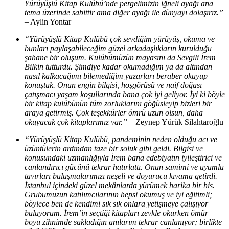
Yürüyüşlü Kitap Kulübü’nde pergelimizin iğneli ayağı ana
tema üzerinde sabittir ama diğer ayağı ile dünyayı dolaşırız.”
–
Aylin Yontar
“Yürüyüşlü Kitap Kulübü çok sevdiğim yürüyüş, okuma ve
bunları paylaşabileceğim güzel arkadaşlıkların kurulduğu
şahane bir oluşum. Kulübümüzün mayasını da Sevgili İrem
Bilkin tutturdu. Şimdiye kadar okumadığım ya da altından
nasıl kalkacağımı bilemediğim yazarları beraber okuyup
konuştuk. Onun engin bilgisi, hoşgörüsü ve naif doğası
çatışmacı yaşam koşullarında bana çok iyi geliyor. İyi ki böyle
bir kitap kulübünün tüm zorluklarını göğüsleyip bizleri bir
araya getirmiş. Çok teşekkürler ömrü uzun olsun, daha
okuyacak çok kitaplarımız var.”
–
Zeynep Yürük Silahtaroğlu
“Yürüyüşlü Kitap Kulübü, pandeminin neden olduğu acı ve
üzüntülerin ardından taze bir soluk gibi geldi. Bilgisi ve
konusundaki uzmanlığıyla İrem bana edebiyatın iyileştirici ve
canlandırıcı gücünü tekrar hatırlattı. Onun samimi ve uyumlu
tavırları buluşmalarımızı neşeli ve doyurucu kıvama getirdi.
İstanbul içindeki güzel mekânlarda yürümek harika bir his.
Grubumuzun katılımcılarının hepsi okumuş ve iyi eğitimli;
böylece ben de kendimi sık sık onlara yetişmeye çalışıyor
buluyorum. İrem’in seçtiği kitapları zevkle okurken ömür
boyu zihnimde sakladığın anılarım tekrar canlanıyor; birlikte