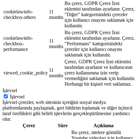
Bu çerez, GDPR Çerez İzni
eklentisi tarafından ayarlanır. Çerez,
cookielawinfo-
11
"Diğer" kategorisindeki çerezler
checkbox-others
months
için kullanıcı onayını saklamak için
kullanılır.
Bu çerez, GDPR Çerez İzni
cookielawinfo-
eklentisi tarafından ayarlanır. Çerez,
11
checkbox-
"Performans" kategorisindeki
months
performance
çerezler için kullanıcı onayını
saklamak için kullanılır.
Çerez, GDPR Çerez İzni eklentisi
tarafından ayarlanır ve kullanıcının
11
viewed_cookie_policy
çerez kullanımına izin verip
months
vermediğini saklamak için kullanılır.
Herhangi bir kişisel veri saklamaz.
İşlevsel
İşlevsel
İşlevsel çerezler, web sitesinin içeriğini sosyal medya
platformlarında paylaşmak, geri bildirim toplamak ve diğer üçüncü
taraf özellikleri gibi belirli işlevlerin gerçekleştirilmesine yardımcı
olur.
Çerez
Süre
Açıklama
Bu çerez, sitelere gömülü
Youtube videoları için kullanıcı