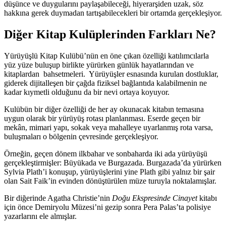
düşünce ve duygularını paylaşabileceği, hiyerarşiden uzak, söz
hakkına gerek duymadan tartışabilecekleri bir ortamda gerçekleşiyor.
Diğer Kitap Kulüplerinden Farkları Ne?
Yürüyüşlü Kitap Kulübü’nün en öne çıkan özelliği katılımcılarla
yüz yüze buluşup birlikte yürürken günlük hayatlarından ve
kitaplardan bahsetmeleri. Yürüyüşler esnasında kurulan dostluklar,
giderek dijitalleşen bir çağda fiziksel bağlantıda kalabilmenin ne
kadar kıymetli olduğunu da bir nevi ortaya koyuyor.
Kulübün bir diğer özelliği de her ay okunacak kitabın temasına
uygun olarak bir yürüyüş rotası planlanması. Eserde geçen bir
mekân, mimari yapı, sokak veya mahalleye uyarlanmış rota varsa,
buluşmaları o bölgenin çevresinde gerçekleşiyor.
Örneğin, geçen dönem ilkbahar ve sonbaharda iki ada yürüyüşü
gerçekleştirmişler: Büyükada ve Burgazada. Burgazada’da yürürken
Sylvia Plath’i konuşup, yürüyüşlerini yine Plath gibi yalnız bir şair
olan Sait Faik’in evinden dönüştürülen müze turuyla noktalamışlar.
Bir diğerinde Agatha Christie’nin
Doğu Ekspresinde Cinayet
kitabı
için önce Demiryolu Müzesi’ni gezip sonra Pera Palas’ta polisiye
yazarlarını ele almışlar.