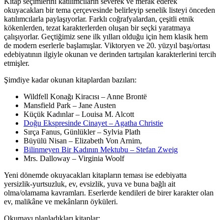
Kitap seçimlerini katılımcıların severek ve merak ederek
okuyacakları bir tema çerçevesinde belirleyip senelik listeyi önceden
katılımcılarla paylaşıyorlar. Farklı coğrafyalardan, çeşitli etnik
kökenlerden, tezat karakterlerden oluşan bir seçki yaratmaya
çalışıyorlar. Geçtiğimiz sene ilk yılları olduğu için hem klasik hem
de modern eserlerle başlamışlar. Viktoryen ve 20. yüzyıl başı/ortası
edebiyatının ilgiyle okunan ve derinden tartışılan karakterlerini tercih
etmişler.
Şimdiye kadar okunan kitaplardan bazıları:
Wildfell Konağı Kiracısı – Anne Brontë
Mansfield Park – Jane Austen
Küçük Kadınlar – Louisa M. Alcott
Doğu Ekspresinde Cinayet – Agatha Christie
Sırça Fanus, Günlükler – Sylvia Plath
Büyülü Nisan – Elizabeth Von Arnim,
Bilinmeyen Bir Kadının Mektubu – Stefan Zweig
Mrs. Dalloway – Virginia Woolf
Yeni dönemde okuyacakları kitapların teması ise edebiyatta
yersizlik-yurtsuzluk, ev, evsizlik, yuva ve buna bağlı ait
olma/olamama kavramları. Eserlerde kendileri de birer karakter olan
ev, malikâne ve mekânların öyküleri.
Okumayı planladıkları kitaplar: