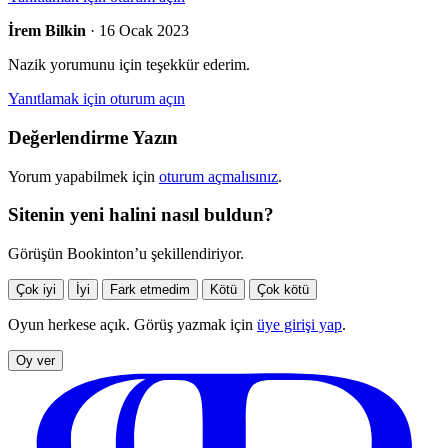
İrem Bilkin
· 16 Ocak 2023
Nazik yorumunu için teşekkür ederim.
Yanıtlamak için oturum açın
Değerlendirme Yazın
Yorum yapabilmek için
oturum açmalısınız
.
Sitenin yeni halini nasıl buldun?
Görüşün Bookinton’u şekillendiriyor.
Çok iyi
İyi
Fark etmedim
Kötü
Çok kötü
Oyun herkese açık. Görüş yazmak için
üye girişi yap
.
Oy ver