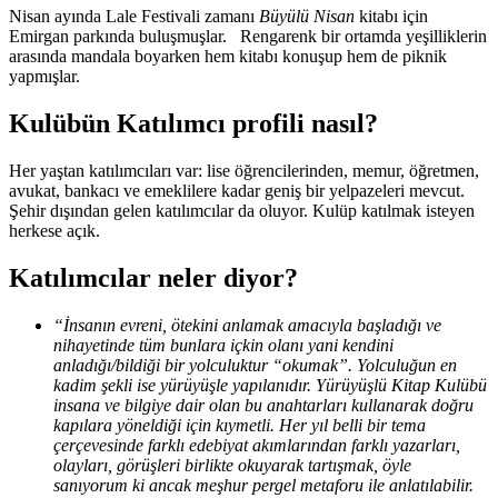
Nisan ayında Lale Festivali zamanı
Büyülü Nisan
kitabı için
Emirgan parkında buluşmuşlar. Rengarenk bir ortamda yeşilliklerin
arasında mandala boyarken hem kitabı konuşup hem de piknik
yapmışlar.
Kulübün Katılımcı profili nasıl?
Her yaştan katılımcıları var: lise öğrencilerinden, memur, öğretmen,
avukat, bankacı ve emeklilere kadar geniş bir yelpazeleri mevcut.
Şehir dışından gelen katılımcılar da oluyor. Kulüp katılmak isteyen
herkese açık.
Katılımcılar neler diyor?
“İnsanın evreni, ötekini anlamak amacıyla başladığı ve
nihayetinde tüm bunlara içkin olanı yani kendini
anladığı/bildiği bir yolculuktur “okumak”. Yolculuğun en
kadim şekli ise yürüyüşle yapılanıdır. Yürüyüşlü Kitap Kulübü
insana ve bilgiye dair olan bu anahtarları kullanarak doğru
kapılara yöneldiği için kıymetli. Her yıl belli bir tema
çerçevesinde farklı edebiyat akımlarından farklı yazarları,
olayları, görüşleri birlikte okuyarak tartışmak, öyle
sanıyorum ki ancak meşhur pergel metaforu ile anlatılabilir.