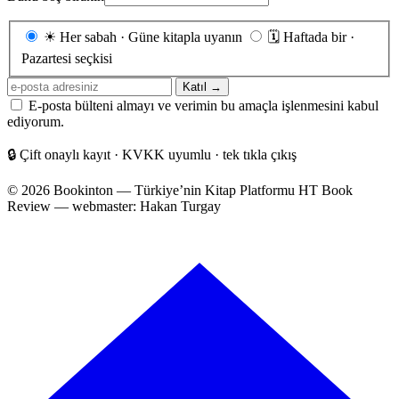
Gönderim
☀
Her sabah · Güne kitapla uyanın
🗓
Haftada bir ·
sıklığı
Pazartesi seçkisi
E-
Katıl →
posta
E-posta bülteni almayı ve verimin bu amaçla işlenmesini kabul
adresiniz
ediyorum.
🔒
Çift onaylı kayıt · KVKK uyumlu · tek tıkla çıkış
© 2026 Bookinton — Türkiye’nin Kitap Platformu
HT Book
Review — webmaster: Hakan Turgay