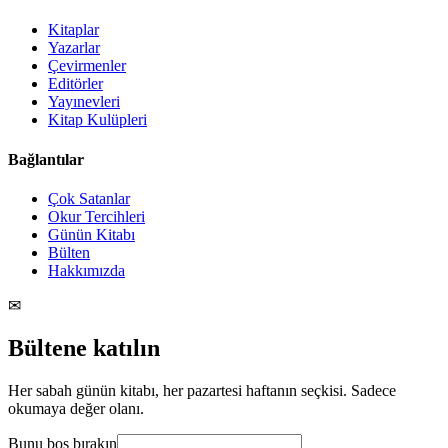
Kitaplar
Yazarlar
Çevirmenler
Editörler
Yayınevleri
Kitap Kulüpleri
Bağlantılar
Çok Satanlar
Okur Tercihleri
Günün Kitabı
Bülten
Hakkımızda
✉
Bültene katılın
Her sabah günün kitabı, her pazartesi haftanın seçkisi. Sadece
okumaya değer olanı.
Bunu boş bırakın