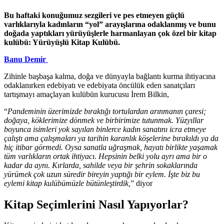
Bu haftaki konuğumuz sezgileri ve pes etmeyen güçlü
varlıklarıyla kadınların “yol” arayışlarına odaklanmış ve bunu
doğada yaptıkları yürüyüşlerle harmanlayan çok özel bir kitap
kulübü: Yürüyüşlü Kitap Kulübü.
Banu Demir
Zihinle başbaşa kalma, doğa ve dünyayla bağlantı kurma ihtiyacına
odaklanırken edebiyatı ve edebiyata öncülük eden sanatçıları
tartışmayı amaçlayan kulübün kurucusu İrem Bilkin,
“
Pandeminin üzerimizde bıraktığı tortulardan arınmanın çaresi;
doğaya, köklerimize dönmek ve birbirimize tutunmak. Yüzyıllar
boyunca isimleri yok sayılan binlerce kadın sanatını icra etmeye
çalıştı ama çalışmaları ya tarihin karanlık köşelerine bırakıldı ya da
hiç itibar görmedi. Oysa sanatla uğraşmak, hayatı birlikte yaşamak
tüm varlıkların ortak ihtiyacı. Hepsinin belki yolu ayrı ama bir o
kadar da aynı. Kırlarda, sahilde veya bir şehrin sokaklarında
yürümek çok uzun süredir bireyin yaptığı bir eylem. İşte biz bu
eylemi kitap kulübümüzle bütünleştirdik,
” diyor
Kitap Seçimlerini Nasıl Yapıyorlar?