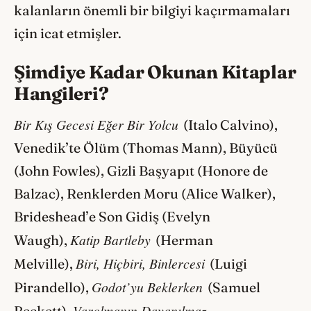
kalanların önemli bir bilgiyi kaçırmamaları
için icat etmişler.
Şimdiye Kadar Okunan Kitaplar
Hangileri?
Bir Kış Gecesi Eğer Bir Yolcu
(Italo Calvino),
Venedik’te Ölüm (Thomas Mann), Büyücü
(John Fowles), Gizli Başyapıt (Honore de
Balzac), Renklerden Moru (Alice Walker),
Brideshead’e Son Gidiş (Evelyn
Katip Bartleby
Waugh),
(Herman
Biri, Hiçbiri, Binlercesi
Melville),
(Luigi
Godot’yu Beklerken
Pirandello),
(Samuel
Varolmanın Dayanılmaz