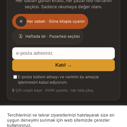
Her sabah günün kitabı, her pazartesi haftanın
seçkisi. Sadece okumaya değer olanı.
Gönderim
☀
Her sabah · Güne kitapla uyanın
sıklığı
🗓
Haftada bir · Pazartesi seçkisi
E-
posta
Katıl →
adresiniz
E-posta bülteni almayı ve verimin bu amaçla
işlenmesini kabul ediyorum.
🔒
Çift onaylı kayıt · KVKK uyumlu · tek tıkla çıkış
Tercihlerinizi ve tekrar ziyaretlerinizi hatırlayarak size en
© 2026 Bookinton — Türkiye’nin Kitap Platformu
uygun deneyimi sunmak için web sitemizde çerezler
kullanıyoruz.
HT Book Review — webmaster: Hakan Turgay