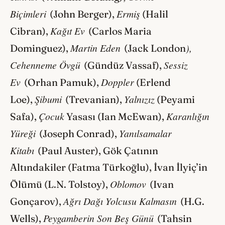
Biçimleri
Ermiş
(John Berger),
(Halil
Kağıt Ev
Cibran),
(Carlos Maria
Martin Eden
),
Dominguez),
(Jack London
Cehenneme Övgü
Sessiz
(Gündüz Vassaf),
Ev
Doppler
(Orhan Pamuk),
(Erlend
Şibumi
Yalnızız
Loe),
(Trevanian),
(Peyami
Çocuk
Karanlığın
Safa),
Yasası (Ian McEwan),
Yüreği
Yanılsamalar
(Joseph Conrad),
Kitabı
(Paul Auster), Gök Çatının
Altındakiler (Fatma Türkoğlu), İvan İlyiç’in
Oblomov
Ölümü (L.N. Tolstoy),
(Ivan
Ağrı Dağı Yolcusu Kalmasın
Gonçarov),
(H.G.
Peygamberin Son Beş Günü
Wells),
(Tahsin