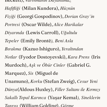
Beckett),
Hafifliği
Hüznün
(Milan Kundera),
Fiziği
Dorian Gray’in
(Georgi Gospodinov),
Portresi
Alice Harikalar
(Oscar Wilde),
Diyarında
Uğultulu
(Lewis Carroll),
Tepeler
), Beni Asla
(Emily Brontë
Bırakma
Yeraltından
(Kazuo Ishiguro),
Notlar
Kara Prens
(Fyodor Dostoyevski),
(Iris
Aşk ve Öbür Cinler
Murdoch),
(Gabriel G.
Sis
Marquez),
(Miguel de
Korku
Cesur Yeni
Unamuno),
(Stefan Zweig),
Dünya
Filler Sultanı ile Kırmızı
(Aldous Huxley),
Sakallı Topal Karınca
), Sineklerin
(Yaşar Kemal
Tanrısı
Görme
(William Golding),