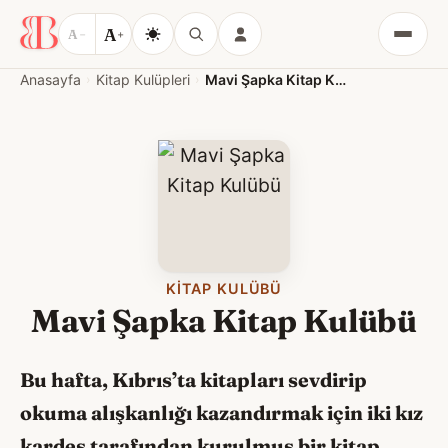
A
A
−
+
Menü
Anasayfa
Kitap Kulüpleri
Mavi Şapka Kitap Kulübü
KITAP KULÜBÜ
Mavi Şapka Kitap Kulübü
Bu hafta,
Kıbrıs’ta kitapları sevdirip
okuma alışkanlığı kazandırmak için iki kız
kardeş tarafından kurulmuş bir kitap