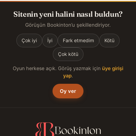
Sitenin yeni halini nasıl buldun?
Görüşün Bookinton’u şekillendiriyor.
Çok iyi
İyi
Fark etmedim
Kötü
Çok kötü
Oyun herkese açık. Görüş yazmak için
üye girişi
yap
.
Oy ver