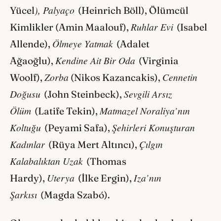
), Palyaço
Yücel
(Heinrich Böll), Ölümcül
Ruhlar Evi
Kimlikler (Amin Maalouf),
(Isabel
Ölmeye Yatmak
Allende),
(Adalet
Kendine Ait Bir Oda
Ağaoğlu),
(Virginia
Zorba
Cennetin
Woolf),
(Nikos Kazancakis),
Doğusu
Sevgili Arsız
(John Steinbeck),
Ölüm
Matmazel Noraliya’nın
(Latife Tekin),
Koltuğu
Şehirleri Konuşturan
(Peyami Safa),
Kadınlar
Çılgın
(Rüya Mert Altıncı),
Kalabalıktan Uzak
(Thomas
Uterya
Iza’nın
Hardy),
(İlke Ergin),
Şarkısı
(Magda Szabó).