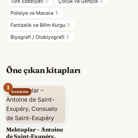
Türk Edebiyatı
Çocuk ve Gençlik
1
1
Polisiye ve Macera
1
Fantastik ve Bilim Kurgu
1
Biyografi / Otobiyografi
1
Öne çıkan kitapları
1
İnceleme
Mektuplar – Antoine
de Saint-Exupéry,