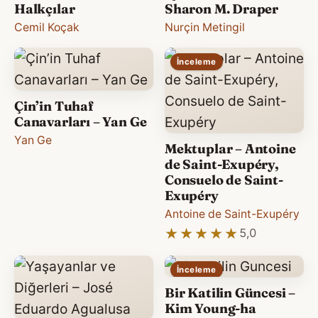
Halkçılar
Sharon M. Draper
Cemil Koçak
Nurçin Metingil
İnceleme
Çin’in Tuhaf
Canavarları – Yan Ge
Yan Ge
Mektuplar – Antoine
de Saint-Exupéry,
Consuelo de Saint-
Exupéry
Antoine de Saint-Exupéry
★★★★★
★★★★★
5,0
İnceleme
Bir Katilin Güncesi –
Kim Young-ha