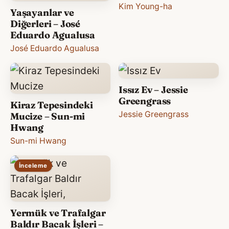
Kim Young-ha
Yaşayanlar ve
Diğerleri – José
Eduardo Agualusa
José Eduardo Agualusa
Issız Ev – Jessie
Greengrass
Kiraz Tepesindeki
Jessie Greengrass
Mucize – Sun-mi
Hwang
Sun-mi Hwang
İnceleme
Yermük ve Trafalgar
Baldır Bacak İşleri –