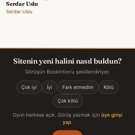
Serdar Uslu
Serdar Uslu
Sitenin yeni halini nasıl buldun?
Görüşün Bookinton’u şekillendiriyor.
Çok iyi
İyi
Fark etmedim
Kötü
Çok kötü
Oyun herkese açık. Görüş yazmak için
üye girişi
yap
.