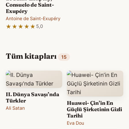
Consuelo de Saint-
Exupéry
Antoine de Saint-Exupéry
★★★★★
★★★★★
5,0
Tüm kitapları
15
II. Dünya Savaşı’nda
Türkler
Huawei- Çin’in En
Ali Satan
Güçlü Şirketinin Gizli
Tarihi
Eva Dou