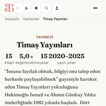
A
A
−
+
Menü
Anasayfa
Yayınevleri
Timaş Yayınları
YAYINEVI
Timaş Yayınları
15
5,0
15
2020–2025
★
kitap
1 değerlendirme
yazar
yayın yılları
“İnsana faydalı olmak, bilgiyi onu talep eden
herkesle paylaşabilmek” gayesiyle hareket
eden Timaş Yayınları yolculuğuna
Hekimoğlu İsmail ve Ahmet Günbay Yıldız
önderliğinde 1982 yılında başladı. Dört