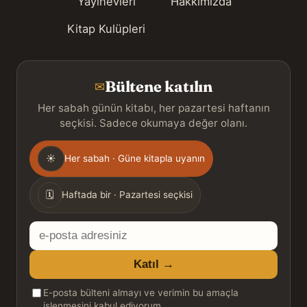
Yayınevleri
Hakkımızda
Kitap Kulüpleri
Bültene katılın
✉
Her sabah günün kitabı, her pazartesi haftanın
seçkisi. Sadece okumaya değer olanı.
Gönderim
☀
Her sabah · Güne kitapla uyanın
sıklığı
🗓
Haftada bir · Pazartesi seçkisi
E-
posta
Katıl →
adresiniz
E-posta bülteni almayı ve verimin bu amaçla
işlenmesini kabul ediyorum.