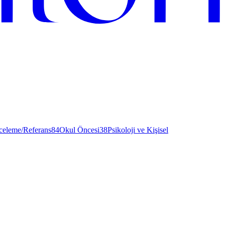
nceleme/Referans
84
Okul Öncesi
38
Psikoloji ve Kişisel