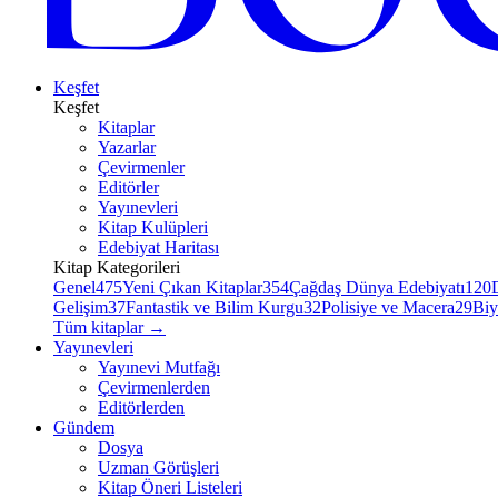
Keşfet
Keşfet
Kitaplar
Yazarlar
Çevirmenler
Editörler
Yayınevleri
Kitap Kulüpleri
Edebiyat Haritası
Kitap Kategorileri
Genel
475
Yeni Çıkan Kitaplar
354
Çağdaş Dünya Edebiyatı
120
Gelişim
37
Fantastik ve Bilim Kurgu
32
Polisiye ve Macera
29
Biy
Tüm kitaplar
→
Yayınevleri
Yayınevi Mutfağı
Çevirmenlerden
Editörlerden
Gündem
Dosya
Uzman Görüşleri
Kitap Öneri Listeleri