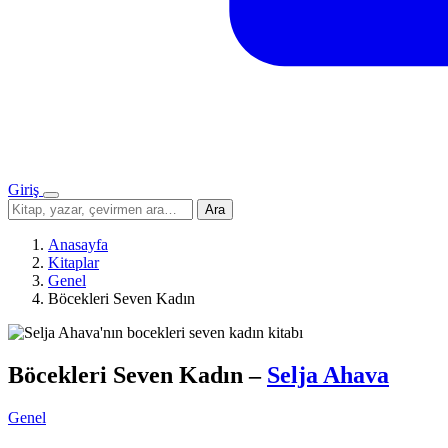
Giriş
Menü
Sitede
Ara
ara
Anasayfa
Kitaplar
Genel
Böcekleri Seven Kadın
Böcekleri Seven Kadın
–
Selja Ahava
Genel