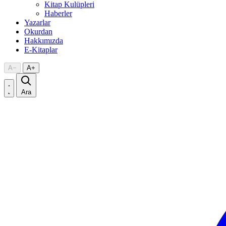
Kitap Kulüpleri
Haberler
Yazarlar
Okurdan
Hakkımızda
E-Kitaplar
A
−
A
+
Ara