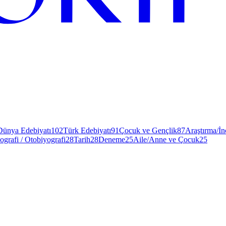
Dünya Edebiyatı
102
Türk Edebiyatı
91
Çocuk ve Gençlik
87
Araştırma/İ
ografi / Otobiyografi
28
Tarih
28
Deneme
25
Aile/Anne ve Çocuk
25