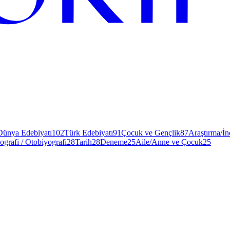
Dünya Edebiyatı
102
Türk Edebiyatı
91
Çocuk ve Gençlik
87
Araştırma/İ
ografi / Otobiyografi
28
Tarih
28
Deneme
25
Aile/Anne ve Çocuk
25