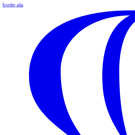
İçeriğe atla