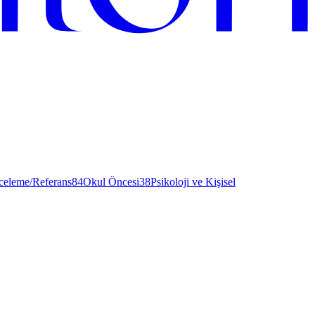
nceleme/Referans
84
Okul Öncesi
38
Psikoloji ve Kişisel