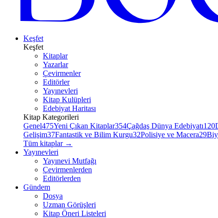
Keşfet
Keşfet
Kitaplar
Yazarlar
Çevirmenler
Editörler
Yayınevleri
Kitap Kulüpleri
Edebiyat Haritası
Kitap Kategorileri
Genel
475
Yeni Çıkan Kitaplar
354
Çağdaş Dünya Edebiyatı
120
Gelişim
37
Fantastik ve Bilim Kurgu
32
Polisiye ve Macera
29
Biy
Tüm kitaplar
→
Yayınevleri
Yayınevi Mutfağı
Çevirmenlerden
Editörlerden
Gündem
Dosya
Uzman Görüşleri
Kitap Öneri Listeleri