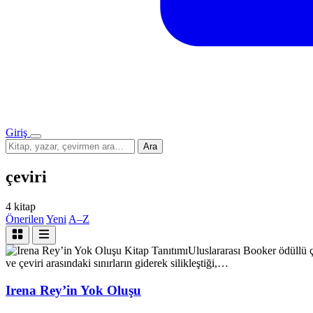
Giriş
Menü
Sitede
Ara
ara
çeviri
4 kitap
Önerilen
Yeni
A–Z
Kitap Tanıtımı
Uluslararası Booker ödüllü ç
ve çeviri arasındaki sınırların giderek silikleştiği,…
Irena Rey’in Yok Oluşu