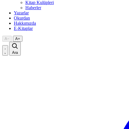
Kitap Kulüpleri
Haberler
Yazarlar
Okurdan
Hakkımızda
E-Kitaplar
A
−
A
+
Ara