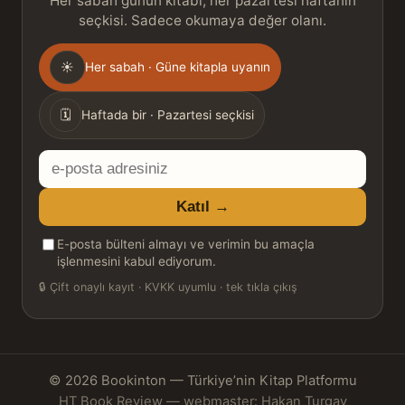
Her sabah günün kitabı, her pazartesi haftanın
seçkisi. Sadece okumaya değer olanı.
Gönderim
☀
Her sabah · Güne kitapla uyanın
sıklığı
🗓
Haftada bir · Pazartesi seçkisi
E-
posta
Katıl →
adresiniz
E-posta bülteni almayı ve verimin bu amaçla
işlenmesini kabul ediyorum.
🔒
Çift onaylı kayıt · KVKK uyumlu · tek tıkla çıkış
© 2026 Bookinton — Türkiye’nin Kitap Platformu
HT Book Review — webmaster: Hakan Turgay