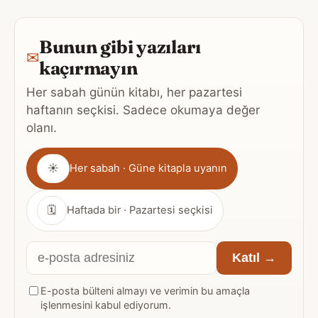
Bunun gibi yazıları
✉
kaçırmayın
Her sabah günün kitabı, her pazartesi
haftanın seçkisi. Sadece okumaya değer
olanı.
Gönderim
☀
Her sabah · Güne kitapla uyanın
sıklığı
🗓
Haftada bir · Pazartesi seçkisi
E-
Katıl →
posta
E-posta bülteni almayı ve verimin bu amaçla
adresiniz
işlenmesini kabul ediyorum.