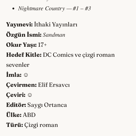
Nightmare Country —
#1 – #3
Yayınevi:
İthaki Yayınları
Sandman
Özgün İsmi:
Okur Yaşı:
17+
Hedef Kitle:
DC Comics ve çizgi roman
sevenler
İmla:
☺️
Çevirmen:
Elif Ersavcı
Çeviri:
☺️
Editör:
Saygı Ortanca
Ülke:
ABD
Türü:
Çizgi roman