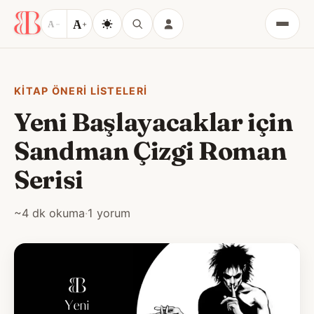
A
A
−
+
Menü
KITAP ÖNERI LISTELERI
Yeni Başlayacaklar için
Sandman Çizgi Roman
Serisi
~4 dk okuma
·
1 yorum