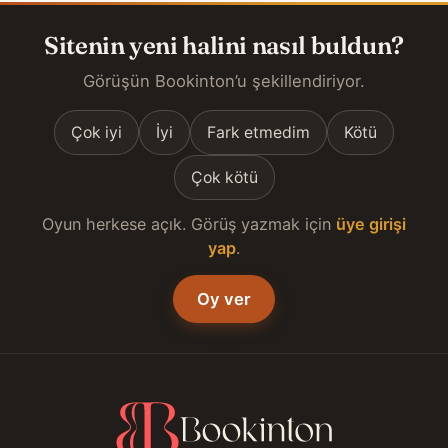
Sitenin yeni halini nasıl buldun?
Görüşün Bookinton’u şekillendiriyor.
Çok iyi
İyi
Fark etmedim
Kötü
Çok kötü
Oyun herkese açık. Görüş yazmak için
üye girişi
yap
.
Oy ver