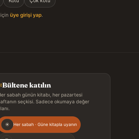
Kötü
Çok kötü
için
üye girişi yap
.
Bültene katılın
✉
er sabah günün kitabı, her pazartesi
aftanın seçkisi. Sadece okumaya değer
lanı.
Gönderim
☀
Her sabah · Güne kitapla uyanın
ıklığı