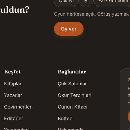
Çok iyi
İyi
Fark etmedim
 buldun?
Oyun herkese açık. Görüş yazmak 
Oy ver
Keşfet
Bağlantılar
Kitaplar
Çok Satanlar
H
Yazarlar
Okur Tercihleri
h
o
Çevirmenler
Günün Kitabı
Editörler
Bülten
s
Yayınevleri
Hakkımızda