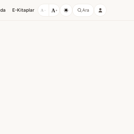
A
zda
E-Kitaplar
Ara
A
−
+