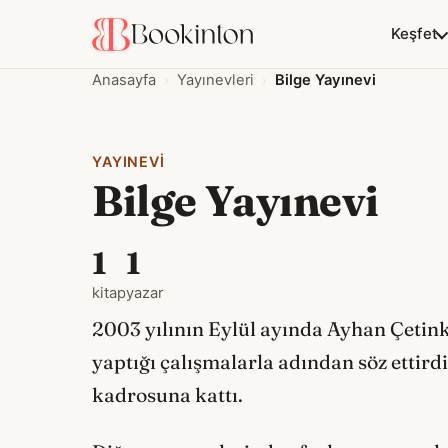
Keşfet
Anasayfa
Yayınevleri
Bilge Yayınevi
YAYINEVI
Bilge Yayınevi
1
1
kitap
yazar
2003 yılının Eylül ayında Ayhan Çetin
yaptığı çalışmalarla adından söz ettirdi
kadrosuna kattı.