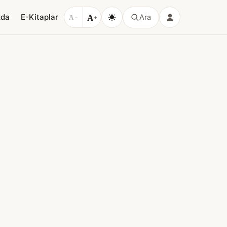
A
zda
E-Kitaplar
Ara
A
−
+