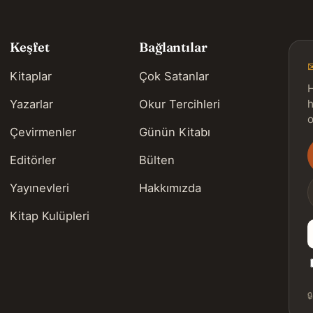
Keşfet
Bağlantılar
Kitaplar
Çok Satanlar
H
Yazarlar
Okur Tercihleri
h
o
Çevirmenler
Günün Kitabı
Editörler
Bülten
s
Yayınevleri
Hakkımızda
Kitap Kulüpleri
