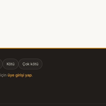
Kötü
Çok kötü
için
üye girişi yap
.