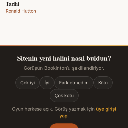
Tarihi
Ronald Hutton
Sitenin yeni halini nasıl buldun?
Görüşün Bookinton’u şekillendiriyor.
Çok iyi
İyi
Fark etmedim
Kötü
Çok kötü
Oyun herkese açık. Görüş yazmak için
üye girişi
yap
.