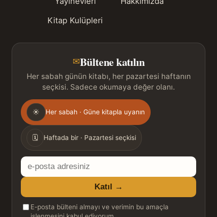
Yayınevleri
Hakkımızda
Kitap Kulüpleri
Bültene katılın
✉
Her sabah günün kitabı, her pazartesi haftanın
seçkisi. Sadece okumaya değer olanı.
Gönderim
☀
Her sabah · Güne kitapla uyanın
sıklığı
🗓
Haftada bir · Pazartesi seçkisi
E-
posta
Katıl →
adresiniz
E-posta bülteni almayı ve verimin bu amaçla
işlenmesini kabul ediyorum.