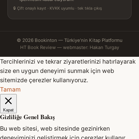
🔒
Çift onaylı kayıt · KVKK uyumlu · tek tıkla çıkış
© 2026 Bookinton — Türkiye’nin Kitap Platformu
HT Book Review — webmaster: Hakan Turgay
Tercihlerinizi ve tekrar ziyaretlerinizi hatırlayarak
size en uygun deneyimi sunmak için web
sitemizde çerezler kullanıyoruz.
Tamam
Kapat
Gizliliğe Genel Bakış
Bu web sitesi, web sitesinde gezinirken
deneyiminizi geliştirmek için çerezler kullanır.