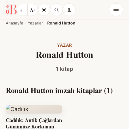
A
A
−
+
Menü
Anasayfa
Yazarlar
Ronald Hutton
YAZAR
Ronald Hutton
1 kitap
Ronald Hutton imzalı kitaplar (1)
Cadılık: Antik Çağlardan
Günümüze Korkunun