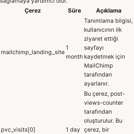
sağlamaya yardımcı olur.
Çerez
Süre
Açıklama
Tanımlama bilgisi,
kullanıcının ilk
ziyaret ettiği
1
sayfayı
mailchimp_landing_site
month
kaydetmek için
MailChimp
tarafından
ayarlanır.
Bu çerez, post-
views-counter
tarafından
oluşturulur. Bu
pvc_visits[0]
1 day
çerez, bir