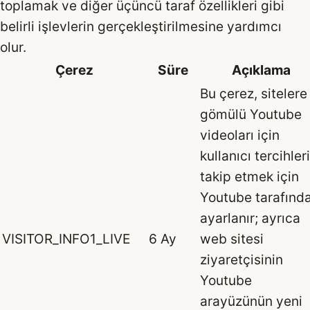
toplamak ve diğer üçüncü taraf özellikleri gibi
belirli işlevlerin gerçekleştirilmesine yardımcı
olur.
Çerez
Süre
Açıklama
Bu çerez, sitelere
gömülü Youtube
videoları için
kullanıcı tercihler
takip etmek için
Youtube tarafınd
ayarlanır; ayrıca
VISITOR_INFO1_LIVE
6 Ay
web sitesi
ziyaretçisinin
Youtube
arayüzünün yeni