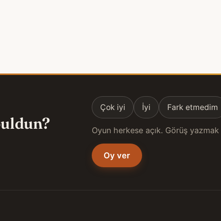
Çok iyi
İyi
Fark etmedim
 buldun?
Oyun herkese açık. Görüş yazmak 
Oy ver