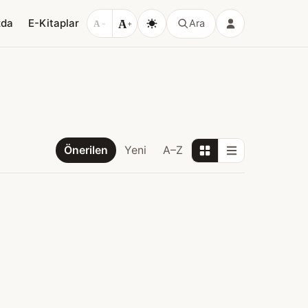
A
zda
E-Kitaplar
Ara
A
−
+
Önerilen
Yeni
A–Z