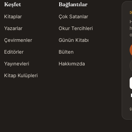
Keşfet
Bağlantılar
Kitaplar
Çok Satanlar
H
Yazarlar
Okur Tercihleri
h
o
Çevirmenler
Günün Kitabı
Editörler
Bülten
s
Yayınevleri
Hakkımızda
Kitap Kulüpleri
