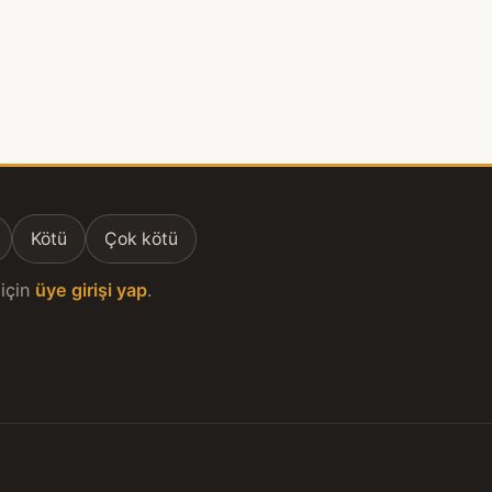
Kötü
Çok kötü
için
üye girişi yap
.