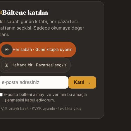
Bültene katılın
✉
er sabah günün kitabı, her pazartesi
aftanın seçkisi. Sadece okumaya değer
lanı.
Gönderim
☀
Her sabah · Güne kitapla uyanın
ıklığı
🗓
Haftada bir · Pazartesi seçkisi
E-
Katıl →
posta
E-posta bülteni almayı ve verimin bu amaçla
adresiniz
işlenmesini kabul ediyorum.

Çift onaylı kayıt · KVKK uyumlu · tek tıkla çıkış