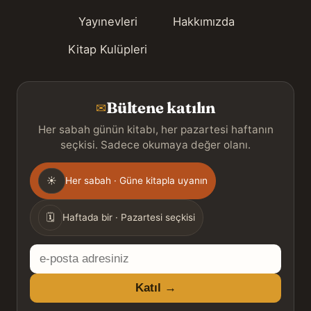
Yayınevleri
Hakkımızda
Kitap Kulüpleri
Bültene katılın
✉
Her sabah günün kitabı, her pazartesi haftanın
seçkisi. Sadece okumaya değer olanı.
Gönderim
☀
Her sabah · Güne kitapla uyanın
sıklığı
🗓
Haftada bir · Pazartesi seçkisi
E-
posta
Katıl →
adresiniz