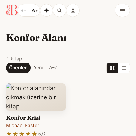
A
A
−
+
Menü
Konfor Alanı
1 kitap
Önerilen
Yeni
A–Z
Konfor Krizi
Michael Easter
★★★★★
★★★★★
5,0