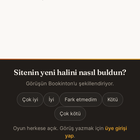
Sitenin yeni halini nasıl buldun?
Görüşün Bookinton’u şekillendiriyor.
Çok iyi
İyi
Fark etmedim
Kötü
Çok kötü
Oyun herkese açık. Görüş yazmak için
üye girişi
yap
.