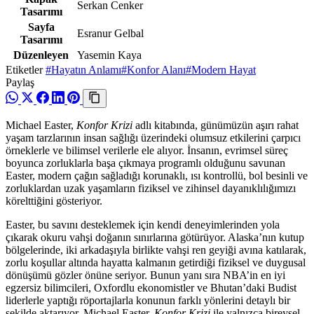
Serkan Cenker
Tasarımı
Sayfa
Esranur Gelbal
Tasarımı
Düzenleyen
Yasemin Kaya
Etiketler
#Hayatın Anlamı
#Konfor Alanı
#Modern Hayat
Paylaş
Michael Easter,
Konfor Krizi
adlı kitabında, günümüzün aşırı rahat
yaşam tarzlarının insan sağlığı üzerindeki olumsuz etkilerini çarpıcı
örneklerle ve bilimsel verilerle ele alıyor. İnsanın, evrimsel süreç
boyunca zorluklarla başa çıkmaya programlı olduğunu savunan
Easter, modern çağın sağladığı korunaklı, ısı kontrollü, bol besinli ve
zorluklardan uzak yaşamların fiziksel ve zihinsel dayanıklılığımızı
körelttiğini gösteriyor.
Easter, bu savını desteklemek için kendi deneyimlerinden yola
çıkarak okuru vahşi doğanın sınırlarına götürüyor. Alaska’nın kutup
bölgelerinde, iki arkadaşıyla birlikte vahşi ren geyiği avına katılarak,
zorlu koşullar altında hayatta kalmanın getirdiği fiziksel ve duygusal
dönüşümü gözler önüne seriyor. Bunun yanı sıra NBA’in en iyi
egzersiz bilimcileri, Oxfordlu ekonomistler ve Bhutan’daki Budist
liderlerle yaptığı röportajlarla konunun farklı yönlerini detaylı bir
şekilde aktarıyor. Michael Easter,
Konfor Krizi
ile yalnızca bireysel