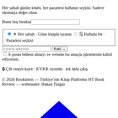
Her sabah günün kitabı, her pazartesi haftanın seçkisi. Sadece
okumaya değer olanı.
Bunu boş bırakın
Gönderim
☀
Her sabah · Güne kitapla uyanın
🗓
Haftada bir ·
sıklığı
Pazartesi seçkisi
E-
Katıl →
posta
E-posta bülteni almayı ve verimin bu amaçla işlenmesini kabul
adresiniz
ediyorum.
🔒
Çift onaylı kayıt · KVKK uyumlu · tek tıkla çıkış
© 2026 Bookinton — Türkiye’nin Kitap Platformu
HT Book
Review — webmaster: Hakan Turgay