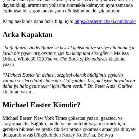
dayanıklılığı artırmanın yollarını sunmakla kalmıyor, aynı zamanda
toplumsal bir yaşam anlayışının dönüşümüne de ışık tutuyor.
Kitap hakkında daha fazla bilgi için:
https://eastermichael.com/book/
Arka Kapaktan
“
Sağlığınıza, zindeliğinize ve kişisel gelişiminize seviye atlatmak için
farklı bir şeyler arıyorsanız, işte bu kitap tam size göre.”
Melissa
Urban, Whole30 CEO’su ve
The Book of Boundaries
kitabının
yazarı
“Michael Easter’ın dehası, sezgisel olarak bildiğimiz şeylerin
yanına verileri dahil etmesidir. Çalışmaları birçok kişiye hayatlarını
daha iyi hale getirmeleri için ilham verdi.”
Dr. Peter Attia,
Outlive
kitabının yazarı
Michael Easter Kimdir?
Michael Easter, New York Times çoksatan yazarı, gazeteci ve
araştırmacıdır. Sağlıklı, mutlu ve anlamlı bir yaşam sürmek için
gereken bilimsel ve pratik fikirleri ortaya çıkarmak amacıyla dünyayı
dolaşarak savaş bölgelerinden Kuzey Kutbu’na, Bolivya