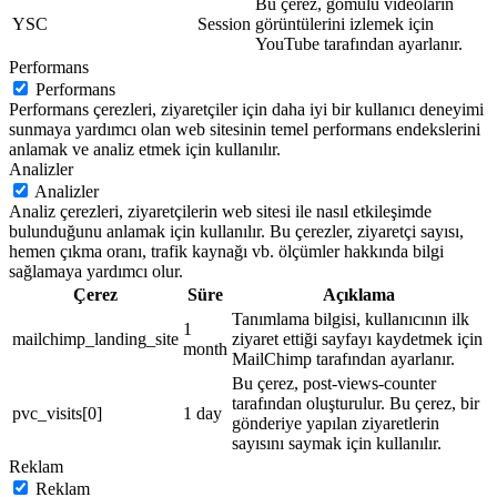
Bu çerez, gömülü videoların
YSC
Session
görüntülerini izlemek için
YouTube tarafından ayarlanır.
Performans
Performans
Performans çerezleri, ziyaretçiler için daha iyi bir kullanıcı deneyimi
sunmaya yardımcı olan web sitesinin temel performans endekslerini
anlamak ve analiz etmek için kullanılır.
Analizler
Analizler
Analiz çerezleri, ziyaretçilerin web sitesi ile nasıl etkileşimde
bulunduğunu anlamak için kullanılır. Bu çerezler, ziyaretçi sayısı,
hemen çıkma oranı, trafik kaynağı vb. ölçümler hakkında bilgi
sağlamaya yardımcı olur.
Çerez
Süre
Açıklama
Tanımlama bilgisi, kullanıcının ilk
1
mailchimp_landing_site
ziyaret ettiği sayfayı kaydetmek için
month
MailChimp tarafından ayarlanır.
Bu çerez, post-views-counter
tarafından oluşturulur. Bu çerez, bir
pvc_visits[0]
1 day
gönderiye yapılan ziyaretlerin
sayısını saymak için kullanılır.
Reklam
Reklam