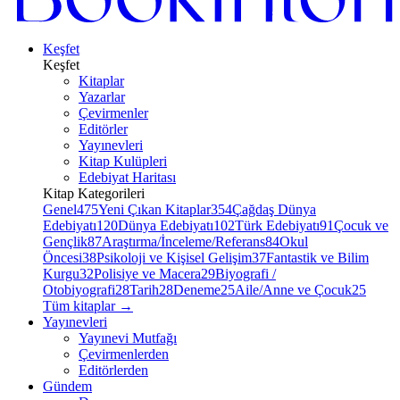
Keşfet
Keşfet
Kitaplar
Yazarlar
Çevirmenler
Editörler
Yayınevleri
Kitap Kulüpleri
Edebiyat Haritası
Kitap Kategorileri
Genel
475
Yeni Çıkan Kitaplar
354
Çağdaş Dünya
Edebiyatı
120
Dünya Edebiyatı
102
Türk Edebiyatı
91
Çocuk ve
Gençlik
87
Araştırma/İnceleme/Referans
84
Okul
Öncesi
38
Psikoloji ve Kişisel Gelişim
37
Fantastik ve Bilim
Kurgu
32
Polisiye ve Macera
29
Biyografi /
Otobiyografi
28
Tarih
28
Deneme
25
Aile/Anne ve Çocuk
25
Tüm kitaplar
→
Yayınevleri
Yayınevi Mutfağı
Çevirmenlerden
Editörlerden
Gündem