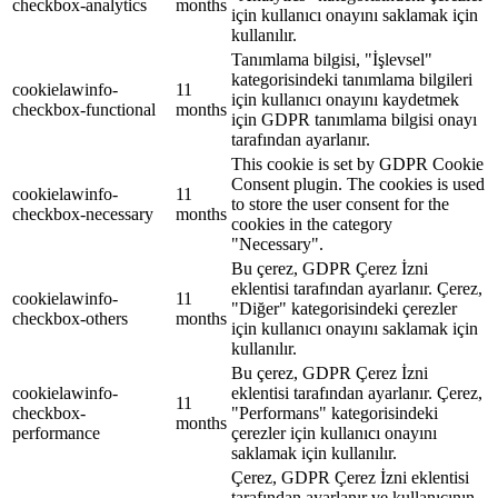
checkbox-analytics
months
için kullanıcı onayını saklamak için
kullanılır.
Tanımlama bilgisi, "İşlevsel"
kategorisindeki tanımlama bilgileri
cookielawinfo-
11
için kullanıcı onayını kaydetmek
checkbox-functional
months
için GDPR tanımlama bilgisi onayı
tarafından ayarlanır.
This cookie is set by GDPR Cookie
Consent plugin. The cookies is used
cookielawinfo-
11
to store the user consent for the
checkbox-necessary
months
cookies in the category
"Necessary".
Bu çerez, GDPR Çerez İzni
eklentisi tarafından ayarlanır. Çerez,
cookielawinfo-
11
"Diğer" kategorisindeki çerezler
checkbox-others
months
için kullanıcı onayını saklamak için
kullanılır.
Bu çerez, GDPR Çerez İzni
cookielawinfo-
eklentisi tarafından ayarlanır. Çerez,
11
checkbox-
"Performans" kategorisindeki
months
performance
çerezler için kullanıcı onayını
saklamak için kullanılır.
Çerez, GDPR Çerez İzni eklentisi
tarafından ayarlanır ve kullanıcının