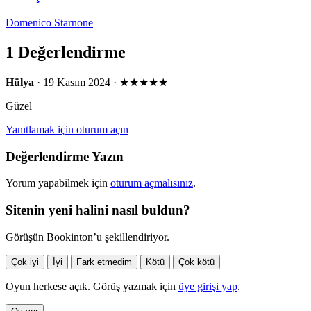
Domenico Starnone
1 Değerlendirme
Hülya
· 19 Kasım 2024 ·
★★★★★
Güzel
Yanıtlamak için oturum açın
Değerlendirme Yazın
Yorum yapabilmek için
oturum açmalısınız
.
Sitenin yeni halini nasıl buldun?
Görüşün Bookinton’u şekillendiriyor.
Çok iyi
İyi
Fark etmedim
Kötü
Çok kötü
Oyun herkese açık. Görüş yazmak için
üye girişi yap
.