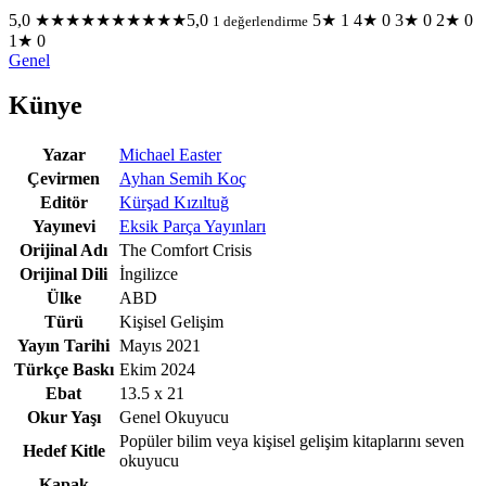
5,0
★★★★★
★★★★★
5,0
5★
1
4★
0
3★
0
2★
0
1 değerlendirme
1★
0
Genel
Künye
Yazar
Michael Easter
Çevirmen
Ayhan Semih Koç
Editör
Kürşad Kızıltuğ
Yayınevi
Eksik Parça Yayınları
Orijinal Adı
The Comfort Crisis
Orijinal Dili
İngilizce
Ülke
ABD
Türü
Kişisel Gelişim
Yayın Tarihi
Mayıs 2021
Türkçe Baskı
Ekim 2024
Ebat
13.5 x 21
Okur Yaşı
Genel Okuyucu
Popüler bilim veya kişisel gelişim kitaplarını seven
Hedef Kitle
okuyucu
Kapak