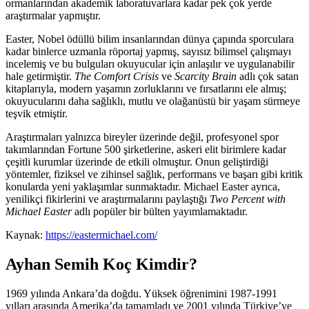
ormanlarından akademik laboratuvarlara kadar pek çok yerde
araştırmalar yapmıştır.
Easter, Nobel ödüllü bilim insanlarından dünya çapında sporculara
kadar binlerce uzmanla röportaj yapmış, sayısız bilimsel çalışmayı
incelemiş ve bu bulguları okuyucular için anlaşılır ve uygulanabilir
hale getirmiştir.
The Comfort Crisis
ve
Scarcity Brain
adlı çok satan
kitaplarıyla, modern yaşamın zorluklarını ve fırsatlarını ele almış;
okuyucularını daha sağlıklı, mutlu ve olağanüstü bir yaşam sürmeye
teşvik etmiştir.
Araştırmaları yalnızca bireyler üzerinde değil, profesyonel spor
takımlarından Fortune 500 şirketlerine, askeri elit birimlere kadar
çeşitli kurumlar üzerinde de etkili olmuştur. Onun geliştirdiği
yöntemler, fiziksel ve zihinsel sağlık, performans ve başarı gibi kritik
konularda yeni yaklaşımlar sunmaktadır. Michael Easter ayrıca,
yenilikçi fikirlerini ve araştırmalarını paylaştığı
Two Percent with
Michael Easter
adlı popüler bir bülten yayımlamaktadır.
Kaynak:
https://eastermichael.com/
Ayhan Semih Koç Kimdir?
1969 yılında Ankara’da doğdu. Yüksek öğrenimini 1987-1991
yılları arasında Amerika’da tamamladı ve 2001 yılında Türkiye’ye