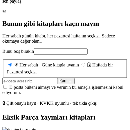
sen paylaş!
✉
Bunun gibi kitapları kaçırmayın
Her sabah günün kitabı, her pazartesi haftanın seçkisi. Sadece
okumaya değer olanı.
Bunu boş bırakın
Gönderim
☀
Her sabah · Güne kitapla uyanın
🗓
Haftada bir ·
sıklığı
Pazartesi seçkisi
E-
Katıl →
posta
E-posta bülteni almayı ve verimin bu amaçla işlenmesini kabul
adresiniz
ediyorum.
🔒
Çift onaylı kayıt · KVKK uyumlu · tek tıkla çıkış
Eksik Parça Yayınları kitapları