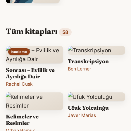
Tüm kitapları
58
İnceleme
Transkripsiyon
Ben Lerner
Sonrası – Evlilik ve
Ayrılığa Dair
Rachel Cusk
Ufuk Yolculuğu
Javer Marias
Kelimeler ve
Resimler
Orhan Pamuk