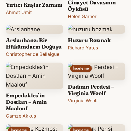
Cinayet Davasının
Yırtıcı Kuşlar Zamanı
Öyküsü
Ahmet Ümit
Helen Garner
Arslanhane: Bir
Huzuru Bozmak
Hükümdarın Doğuşu
Richard Yates
Christopher de Bellaigue
İnceleme
Dadının Perdesi –
Virginia Woolf
Empedokles’in
Virginia Woolf
Dostları – Amin
Maalouf
Gamze Akkuş
İnceleme
İnceleme