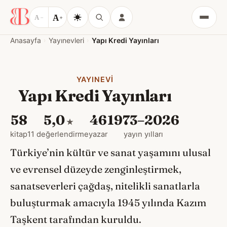
A
A
−
+
Menü
Anasayfa
Yayınevleri
Yapı Kredi Yayınları
YAYINEVI
Yapı Kredi Yayınları
58
5,0
46
1973–2026
★
kitap
11 değerlendirme
yazar
yayın yılları
Türkiye’nin kültür ve sanat yaşamını ulusal
ve evrensel düzeyde zenginleştirmek,
sanatseverleri çağdaş, nitelikli sanatlarla
buluşturmak amacıyla 1945 yılında Kazım
Taşkent tarafından kuruldu.