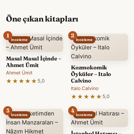
Öne çıkan kitapları
1
2
İnceleme
İnceleme
Masal Masal İçinde –
Ahmet Ümit
Kozmokomik
Ahmet Ümit
Öyküler – Italo
Calvino
★★★★★
★★★★★
5,0
Italo Calvino
★★★★★
★★★★★
5,0
3
4
İnceleme
İnceleme
İstanbul Hatırası –