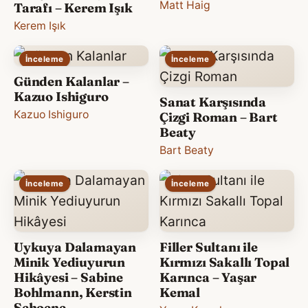
Matt Haig
Tarafı – Kerem Işık
Kerem Işık
İnceleme
İnceleme
Günden Kalanlar –
Kazuo Ishiguro
Sanat Karşısında
Kazuo Ishiguro
Çizgi Roman – Bart
Beaty
Bart Beaty
İnceleme
İnceleme
Uykuya Dalamayan
Filler Sultanı ile
Minik Yediuyurun
Kırmızı Sakallı Topal
Hikâyesi – Sabine
Karınca – Yaşar
Bohlmann, Kerstin
Kemal
Schoene