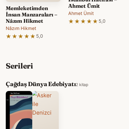
Ahmet Ümit
Memleketimden
Ahmet Ümit
İnsan Manzaraları –
Nâzım Hikmet
★★★★★
★★★★★
5,0
Nâzım Hikmet
★★★★★
★★★★★
5,0
Serileri
Çağdaş Dünya Edebiyatı
2 kitap