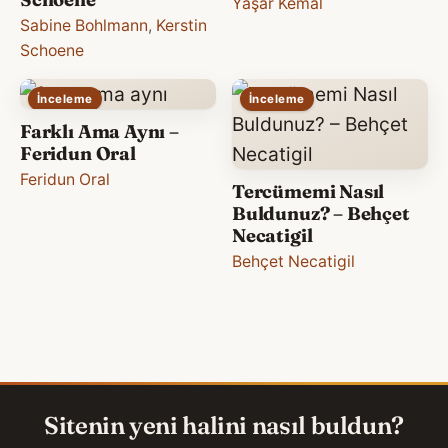
Yaşar Kemal
Sabine Bohlmann
,
Kerstin
Schoene
İnceleme
İnceleme
Farklı Ama Aynı –
Feridun Oral
Feridun Oral
Tercümemi Nasıl
Buldunuz? – Behçet
Necatigil
Behçet Necatigil
Sitenin yeni halini nasıl buldun?