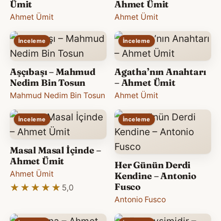
Ümit
Ahmet Ümit
Ahmet Ümit
Ahmet Ümit
İnceleme
İnceleme
Aşçıbaşı – Mahmud
Agatha’nın Anahtarı
Nedim Bin Tosun
– Ahmet Ümit
Mahmud Nedim Bin Tosun
Ahmet Ümit
İnceleme
İnceleme
Masal Masal İçinde –
Ahmet Ümit
Her Günün Derdi
Ahmet Ümit
Kendine – Antonio
Fusco
★★★★★
★★★★★
5,0
Antonio Fusco