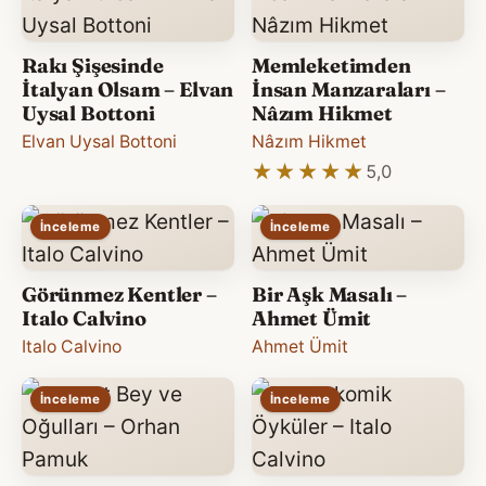
Rakı Şişesinde
Memleketimden
İtalyan Olsam – Elvan
İnsan Manzaraları –
Uysal Bottoni
Nâzım Hikmet
Elvan Uysal Bottoni
Nâzım Hikmet
★★★★★
★★★★★
5,0
İnceleme
İnceleme
Görünmez Kentler –
Bir Aşk Masalı –
Italo Calvino
Ahmet Ümit
Italo Calvino
Ahmet Ümit
İnceleme
İnceleme