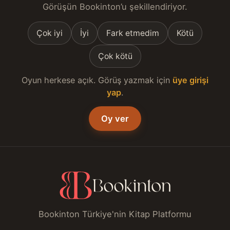
Görüşün Bookinton’u şekillendiriyor.
Çok iyi
İyi
Fark etmedim
Kötü
Çok kötü
Oyun herkese açık. Görüş yazmak için
üye girişi
yap
.
Oy ver
Bookinton Türkiye'nin Kitap Platformu