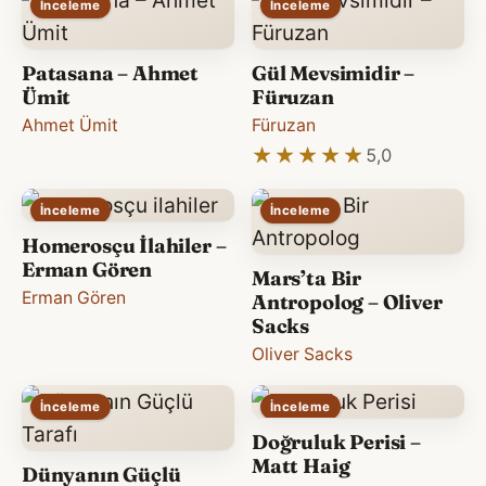
İnceleme
İnceleme
Patasana – Ahmet
Gül Mevsimidir –
Ümit
Füruzan
Ahmet Ümit
Füruzan
★★★★★
★★★★★
5,0
İnceleme
İnceleme
Homerosçu İlahiler –
Erman Gören
Mars’ta Bir
Erman Gören
Antropolog – Oliver
Sacks
Oliver Sacks
İnceleme
İnceleme
Doğruluk Perisi –
Matt Haig
Dünyanın Güçlü