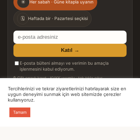
☀
Her sabah · Güne kitapla uyanın
sıklığı
🗓
Haftada bir · Pazartesi seçkisi
E-
posta
Katıl →
adresiniz
E-posta bülteni almayı ve verimin bu amaçla
işlenmesini kabul ediyorum.
🔒
Çift onaylı kayıt · KVKK uyumlu · tek tıkla çıkış
Tercihlerinizi ve tekrar ziyaretlerinizi hatırlayarak size en
uygun deneyimi sunmak için web sitemizde çerezler
kullanıyoruz.
© 2026 Bookinton — Türkiye’nin Kitap Platformu
Tamam
HT Book Review — webmaster: Hakan Turgay
Ana sayfa
Kitaplar
Günün Kitabı
Bülten