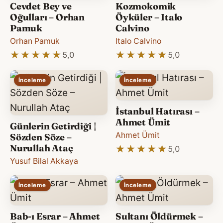
Cevdet Bey ve
Kozmokomik
Oğulları – Orhan
Öyküler – Italo
Pamuk
Calvino
Orhan Pamuk
Italo Calvino
★★★★★
★★★★★
★★★★★
★★★★★
5,0
5,0
İnceleme
İnceleme
İstanbul Hatırası –
Ahmet Ümit
Günlerin Getirdiği |
Ahmet Ümit
Sözden Söze –
Nurullah Ataç
★★★★★
★★★★★
5,0
Yusuf Bilal Akkaya
İnceleme
İnceleme
Bab-ı Esrar – Ahmet
Sultanı Öldürmek –