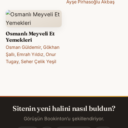
Ayşe Pirhasoğlu Akbaş
Osmanlı Meyveli Et
Yemekleri
Osman Güldemir
,
Gökhan
Şallı
,
Emrah Yıldız
,
Onur
Tugay
,
Seher Çelik Yeşil
Sitenin yeni halini nasıl buldun?
Görüşün Bookinton’u şekillendiriyor.