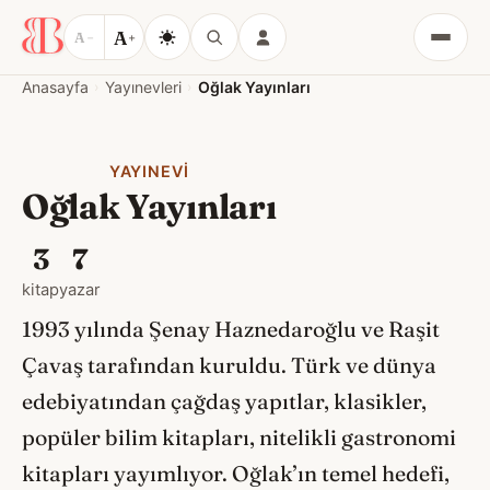
A
A
−
+
Menü
Anasayfa
Yayınevleri
Oğlak Yayınları
YAYINEVI
Oğlak Yayınları
3
7
kitap
yazar
1993 yılında Şenay Haznedaroğlu ve Raşit
Çavaş tarafından kuruldu. Türk ve dünya
edebiyatından çağdaş yapıtlar, klasikler,
popüler bilim kitapları, nitelikli gastronomi
kitapları yayımlıyor. Oğlak’ın temel hedefi,