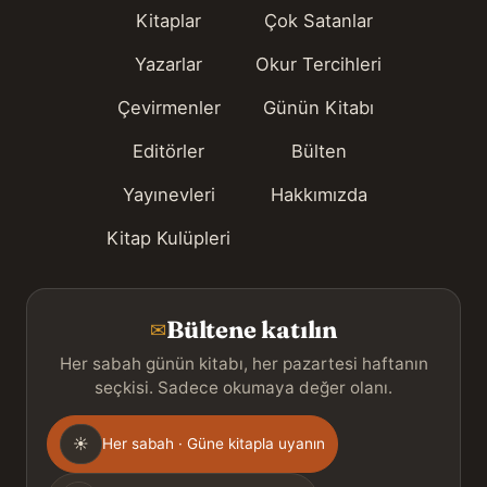
Kitaplar
Çok Satanlar
Yazarlar
Okur Tercihleri
Çevirmenler
Günün Kitabı
Editörler
Bülten
Yayınevleri
Hakkımızda
Kitap Kulüpleri
Bültene katılın
✉
Her sabah günün kitabı, her pazartesi haftanın
seçkisi. Sadece okumaya değer olanı.
Gönderim
☀
Her sabah · Güne kitapla uyanın
sıklığı