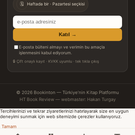
🗓
Haftada bir · Pazartesi seçkisi
E-
posta
Katıl →
adresiniz
E-posta bülteni almayı ve verimin bu amaçla
işlenmesini kabul ediyorum.
🔒
Çift onaylı kayıt · KVKK uyumlu · tek tıkla çıkış
© 2026 Bookinton — Türkiye’nin Kitap Platformu
HT Book Review — webmaster: Hakan Turgay
Tercihlerinizi ve tekrar ziyaretlerinizi hatırlayarak size en uygun
deneyimi sunmak için web sitemizde çerezler kullanıyoruz.
Tamam