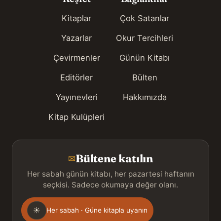
Kitaplar
Çok Satanlar
Yazarlar
Okur Tercihleri
Çevirmenler
Günün Kitabı
Editörler
Bülten
Yayınevleri
Hakkımızda
Kitap Kulüpleri
Bültene katılın
✉
Her sabah günün kitabı, her pazartesi haftanın
seçkisi. Sadece okumaya değer olanı.
Gönderim
☀
Her sabah · Güne kitapla uyanın
sıklığı