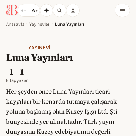
A
A
−
+
Menü
Anasayfa
Yayınevleri
Luna Yayınları
YAYINEVI
Luna Yayınları
1
1
kitap
yazar
Her şeyden önce Luna Yayınları ticari
kaygıları bir kenarda tutmaya çalışarak
yoluna başlamış olan Kuzey Işığı Ltd. Şti
bünyesinde yer almaktadır. Türk yayın
dünyasına Kuzey edebiyatının değerli