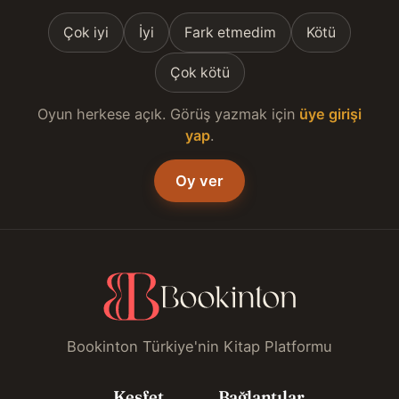
Çok iyi
İyi
Fark etmedim
Kötü
Çok kötü
Oyun herkese açık. Görüş yazmak için
üye girişi
yap
.
Oy ver
Bookinton Türkiye'nin Kitap Platformu
Keşfet
Bağlantılar