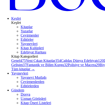
Keşfet
Keşfet
Kitaplar
Yazarlar
Çevirmenler
Editörler
Yayınevleri
Kitap Kulüpleri
Edebiyat Haritası
Kitap Kategorileri
Genel
475
Yeni Çıkan Kitaplar
354
Çağdaş Dünya Edebiyatı
120
Gelişim
37
Fantastik ve Bilim Kurgu
32
Polisiye ve Macera
29
Biy
Tüm kitaplar
→
Yayınevleri
Yayınevi Mutfağı
Çevirmenlerden
Editörlerden
Gündem
Dosya
Uzman Görüşleri
Kitap Öneri Listeleri