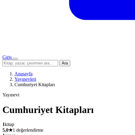
Giriş
Menü
Sitede
Ara
ara
Anasayfa
Yayınevleri
Cumhuriyet Kitapları
Yayınevi
Cumhuriyet Kitapları
1
kitap
5,0
★
1 değerlendirme