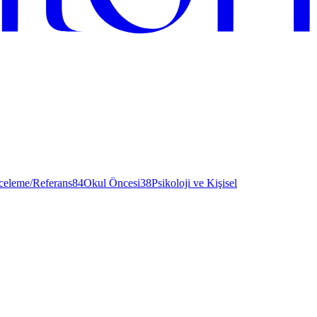
nceleme/Referans
84
Okul Öncesi
38
Psikoloji ve Kişisel