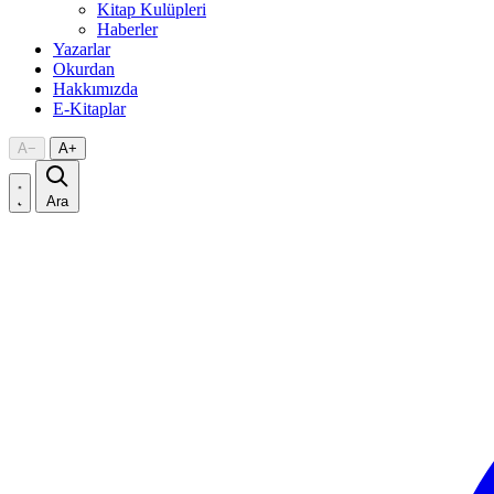
Kitap Kulüpleri
Haberler
Yazarlar
Okurdan
Hakkımızda
E-Kitaplar
A
−
A
+
Ara