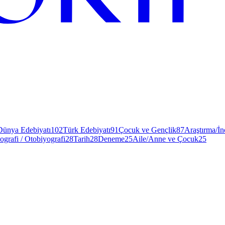
Dünya Edebiyatı
102
Türk Edebiyatı
91
Çocuk ve Gençlik
87
Araştırma/İ
ografi / Otobiyografi
28
Tarih
28
Deneme
25
Aile/Anne ve Çocuk
25