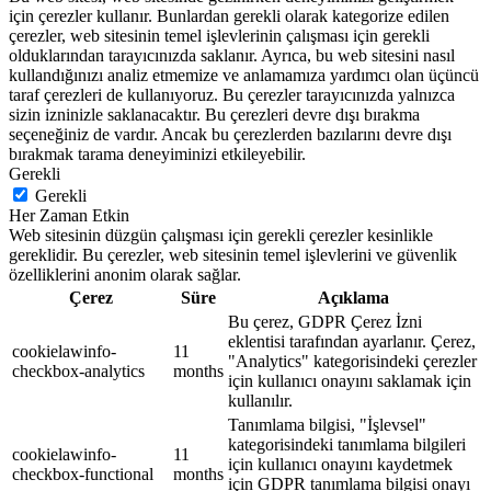
için çerezler kullanır. Bunlardan gerekli olarak kategorize edilen
çerezler, web sitesinin temel işlevlerinin çalışması için gerekli
olduklarından tarayıcınızda saklanır. Ayrıca, bu web sitesini nasıl
kullandığınızı analiz etmemize ve anlamamıza yardımcı olan üçüncü
taraf çerezleri de kullanıyoruz. Bu çerezler tarayıcınızda yalnızca
sizin izninizle saklanacaktır. Bu çerezleri devre dışı bırakma
seçeneğiniz de vardır. Ancak bu çerezlerden bazılarını devre dışı
bırakmak tarama deneyiminizi etkileyebilir.
Gerekli
Gerekli
Her Zaman Etkin
Web sitesinin düzgün çalışması için gerekli çerezler kesinlikle
gereklidir. Bu çerezler, web sitesinin temel işlevlerini ve güvenlik
özelliklerini anonim olarak sağlar.
Çerez
Süre
Açıklama
Bu çerez, GDPR Çerez İzni
eklentisi tarafından ayarlanır. Çerez,
cookielawinfo-
11
"Analytics" kategorisindeki çerezler
checkbox-analytics
months
için kullanıcı onayını saklamak için
kullanılır.
Tanımlama bilgisi, "İşlevsel"
kategorisindeki tanımlama bilgileri
cookielawinfo-
11
için kullanıcı onayını kaydetmek
checkbox-functional
months
için GDPR tanımlama bilgisi onayı