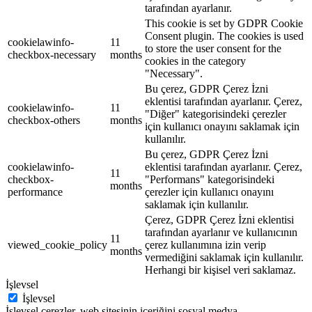
tarafından ayarlanır.
This cookie is set by GDPR Cookie
Consent plugin. The cookies is used
cookielawinfo-
11
to store the user consent for the
checkbox-necessary
months
cookies in the category
"Necessary".
Bu çerez, GDPR Çerez İzni
eklentisi tarafından ayarlanır. Çerez,
cookielawinfo-
11
"Diğer" kategorisindeki çerezler
checkbox-others
months
için kullanıcı onayını saklamak için
kullanılır.
Bu çerez, GDPR Çerez İzni
cookielawinfo-
eklentisi tarafından ayarlanır. Çerez,
11
checkbox-
"Performans" kategorisindeki
months
performance
çerezler için kullanıcı onayını
saklamak için kullanılır.
Çerez, GDPR Çerez İzni eklentisi
tarafından ayarlanır ve kullanıcının
11
viewed_cookie_policy
çerez kullanımına izin verip
months
vermediğini saklamak için kullanılır.
Herhangi bir kişisel veri saklamaz.
İşlevsel
İşlevsel
İşlevsel çerezler, web sitesinin içeriğini sosyal medya