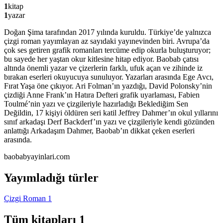
1
kitap
1
yazar
Doğan Şima tarafından 2017 yılında kuruldu. Türkiye’de yalnızca
çizgi roman yayımlayan az sayıdaki yayınevinden biri. Avrupa’da
çok ses getiren grafik romanları tercüme edip okurla buluşturuyor;
bu sayede her yaştan okur kitlesine hitap ediyor. Baobab çatısı
altında önemli yazar ve çizerlerin farklı, ufuk açan ve zihinde iz
bırakan eserleri okuyucuya sunuluyor. Yazarları arasında Ege Avcı,
Fırat Yaşa öne çıkıyor. Ari Folman’ın yazdığı, David Polonsky’nin
çizdiği Anne Frank’ın Hatıra Defteri grafik uyarlaması, Fabien
Toulmé’nin yazı ve çizgileriyle hazırladığı Beklediğim Sen
Değildin, 17 kişiyi öldüren seri katil Jeffrey Dahmer’ın okul yıllarını
sınıf arkadaşı Derf Backderf’ın yazı ve çizgileriyle kendi gözünden
anlattığı Arkadaşım Dahmer, Baobab’ın dikkat çeken eserleri
arasında.
baobabyayinlari.com
Yayımladığı türler
Çizgi Roman
1
Tüm kitapları
1