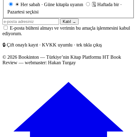
Gönderim
☀
Her sabah · Güne kitapla uyanın
🗓
Haftada bir ·
sıklığı
Pazartesi seçkisi
E-
Katıl →
posta
E-posta bülteni almayı ve verimin bu amaçla işlenmesini kabul
adresiniz
ediyorum.
🔒
Çift onaylı kayıt · KVKK uyumlu · tek tıkla çıkış
© 2026 Bookinton — Türkiye’nin Kitap Platformu
HT Book
Review — webmaster: Hakan Turgay