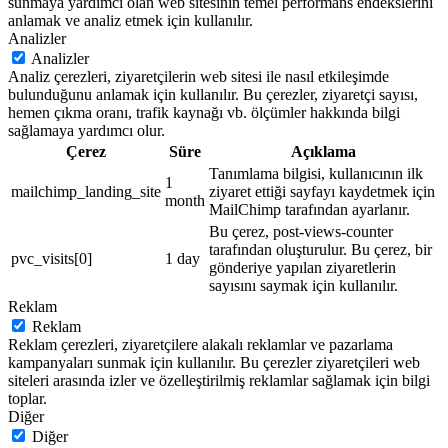
sunmaya yardımcı olan web sitesinin temel performans endekslerini
anlamak ve analiz etmek için kullanılır.
Analizler
Analizler
Analiz çerezleri, ziyaretçilerin web sitesi ile nasıl etkileşimde
bulunduğunu anlamak için kullanılır. Bu çerezler, ziyaretçi sayısı,
hemen çıkma oranı, trafik kaynağı vb. ölçümler hakkında bilgi
sağlamaya yardımcı olur.
Çerez
Süre
Açıklama
Tanımlama bilgisi, kullanıcının ilk
1
mailchimp_landing_site
ziyaret ettiği sayfayı kaydetmek için
month
MailChimp tarafından ayarlanır.
Bu çerez, post-views-counter
tarafından oluşturulur. Bu çerez, bir
pvc_visits[0]
1 day
gönderiye yapılan ziyaretlerin
sayısını saymak için kullanılır.
Reklam
Reklam
Reklam çerezleri, ziyaretçilere alakalı reklamlar ve pazarlama
kampanyaları sunmak için kullanılır. Bu çerezler ziyaretçileri web
siteleri arasında izler ve özelleştirilmiş reklamlar sağlamak için bilgi
toplar.
Diğer
Diğer