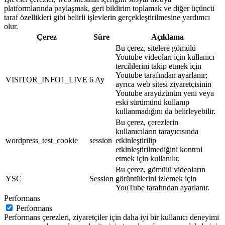
platformlarında paylaşmak, geri bildirim toplamak ve diğer üçüncü
taraf özellikleri gibi belirli işlevlerin gerçekleştirilmesine yardımcı
olur.
Çerez
Süre
Açıklama
Bu çerez, sitelere gömülü
Youtube videoları için kullanıcı
tercihlerini takip etmek için
Youtube tarafından ayarlanır;
VISITOR_INFO1_LIVE
6 Ay
ayrıca web sitesi ziyaretçisinin
Youtube arayüzünün yeni veya
eski sürümünü kullanıp
kullanmadığını da belirleyebilir.
Bu çerez, çerezlerin
kullanıcıların tarayıcısında
wordpress_test_cookie
session
etkinleştirilip
etkinleştirilmediğini kontrol
etmek için kullanılır.
Bu çerez, gömülü videoların
YSC
Session
görüntülerini izlemek için
YouTube tarafından ayarlanır.
Performans
Performans
Performans çerezleri, ziyaretçiler için daha iyi bir kullanıcı deneyimi