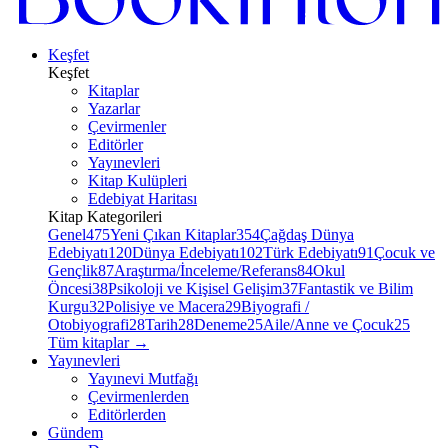
Keşfet
Keşfet
Kitaplar
Yazarlar
Çevirmenler
Editörler
Yayınevleri
Kitap Kulüpleri
Edebiyat Haritası
Kitap Kategorileri
Genel
475
Yeni Çıkan Kitaplar
354
Çağdaş Dünya
Edebiyatı
120
Dünya Edebiyatı
102
Türk Edebiyatı
91
Çocuk ve
Gençlik
87
Araştırma/İnceleme/Referans
84
Okul
Öncesi
38
Psikoloji ve Kişisel Gelişim
37
Fantastik ve Bilim
Kurgu
32
Polisiye ve Macera
29
Biyografi /
Otobiyografi
28
Tarih
28
Deneme
25
Aile/Anne ve Çocuk
25
Tüm kitaplar
→
Yayınevleri
Yayınevi Mutfağı
Çevirmenlerden
Editörlerden
Gündem