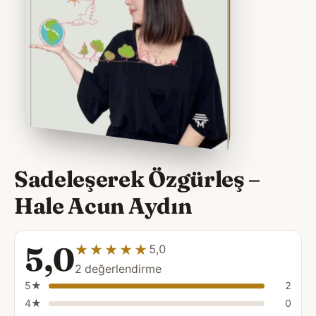
Sadeleşerek Özgürleş –
Hale Acun Aydın
5,0
★★★★★
★★★★★
5,0
2 değerlendirme
5★
2
4★
0