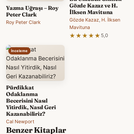
Gözde Kazaz ve H.
Yazma Uğraşı – Roy
İlksen Mavituna
Peter Clark
Gözde Kazaz
,
H. İlksen
Roy Peter Clark
Mavituna
★★★★★
★★★★★
5,0
İnceleme
Pürdikkat
Odaklanma
Becerisini Nasıl
Yitirdik, Nasıl Geri
Kazanabiliriz?
Cal Newport
Benzer Kitaplar