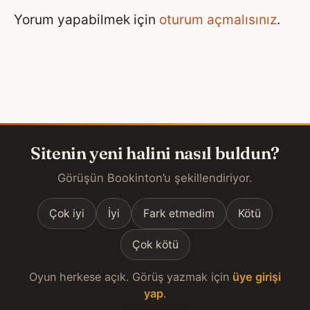
Yorum yapabilmek için
oturum açmalısınız
.
Sitenin yeni halini nasıl buldun?
Görüşün Bookinton’u şekillendiriyor.
Çok iyi
İyi
Fark etmedim
Kötü
Çok kötü
Oyun herkese açık. Görüş yazmak için
üye girişi
yap
.