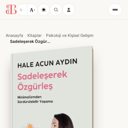
A
A
−
+
Menü
Anasayfa
Kitaplar
Psikoloji ve Kişisel Gelişim
Sadeleşerek Özgürleş – Hale Acun Aydın