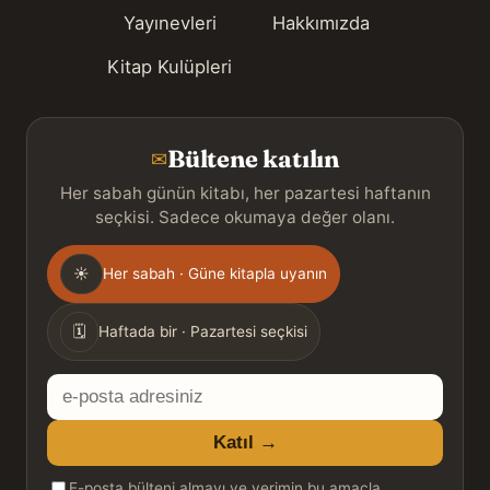
Yayınevleri
Hakkımızda
Kitap Kulüpleri
Bültene katılın
✉
Her sabah günün kitabı, her pazartesi haftanın
seçkisi. Sadece okumaya değer olanı.
Gönderim
☀
Her sabah · Güne kitapla uyanın
sıklığı
🗓
Haftada bir · Pazartesi seçkisi
E-
posta
Katıl →
adresiniz
E-posta bülteni almayı ve verimin bu amaçla