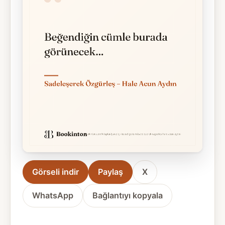
Görseli indir
Paylaş
X
WhatsApp
Bağlantıyı kopyala