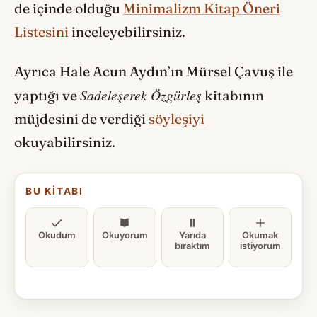
de içinde olduğu
Minimalizm Kitap Öneri
Listesini
inceleyebilirsiniz.
Ayrıca Hale Acun Aydın’ın Mürsel Çavuş ile
Sadeleşerek Özgürleş
yaptığı ve
kitabının
müjdesini de verdiği
söyleşiyi
okuyabilirsiniz.
BU KITABI
Okudum
Okuyorum
Yarıda
Okumak
bıraktım
istiyorum