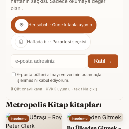
haftanın seçkisi. Sadece okumaya değer
olanı.
Gönderim
☀
Her sabah · Güne kitapla uyanın
sıklığı
🗓
Haftada bir · Pazartesi seçkisi
E-
Katıl →
posta
E-posta bülteni almayı ve verimin bu amaçla
adresiniz
işlenmesini kabul ediyorum.
🔒
Çift onaylı kayıt · KVKK uyumlu · tek tıkla çıkış
Metropolis Kitap kitapları
İnceleme
İnceleme
Bu Ülkeden Gitmek –