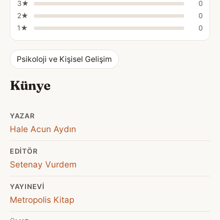
3★
0
2★
0
1★
0
Psikoloji ve Kişisel Gelişim
Künye
YAZAR
Hale Acun Aydın
EDITÖR
Setenay Vurdem
YAYINEVI
Metropolis Kitap