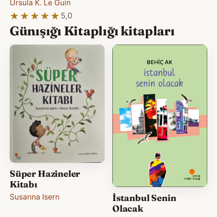
Ursula K. Le Guin
★★★★★
★★★★★
5,0
Günışığı Kitaplığı kitapları
Süper Hazineler
Kitabı
İstanbul Senin
Susanna Isern
Olacak