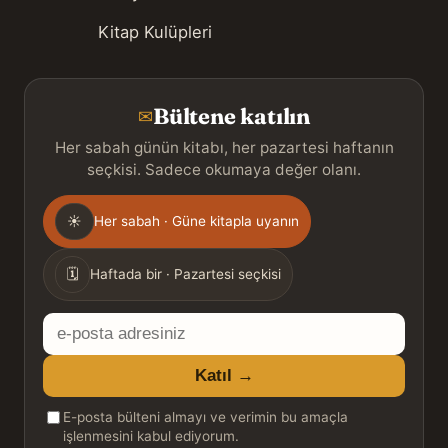
Kitap Kulüpleri
Bültene katılın
✉
Her sabah günün kitabı, her pazartesi haftanın
seçkisi. Sadece okumaya değer olanı.
Gönderim
☀
Her sabah · Güne kitapla uyanın
sıklığı
🗓
Haftada bir · Pazartesi seçkisi
E-
posta
Katıl →
adresiniz
E-posta bülteni almayı ve verimin bu amaçla
işlenmesini kabul ediyorum.