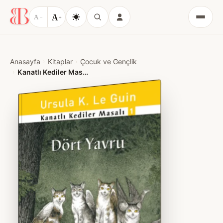
A
A
−
+
Menü
Anasayfa
Kitaplar
Çocuk ve Gençlik
Kanatlı Kediler Masalı | Dört Yavru – Ursula K. Le Guin