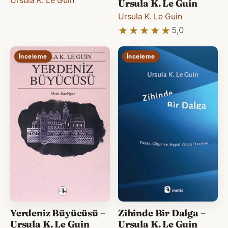
Ursula K. Le Guin
Ursula K. Le Guin
Ursula K. Le Guin
★★★★★
★★★★★
5,0
İnceleme
İnceleme
Yerdeniz Büyücüsü –
Zihinde Bir Dalga –
Ursula K. Le Guin
Ursula K. Le Guin