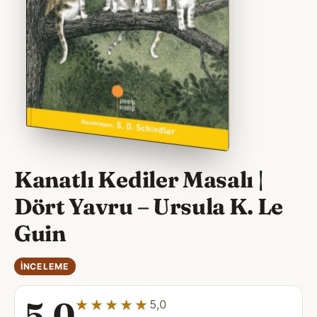
Kanatlı Kediler Masalı |
Dört Yavru – Ursula K. Le
Guin
İNCELEME
5,0
★★★★★
★★★★★
5,0