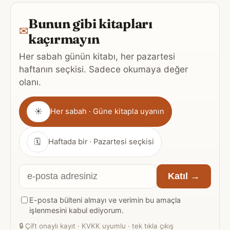
Bunun gibi kitapları
✉
kaçırmayın
Her sabah günün kitabı, her pazartesi
haftanın seçkisi. Sadece okumaya değer
olanı.
Gönderim
☀
Her sabah · Güne kitapla uyanın
sıklığı
🗓
Haftada bir · Pazartesi seçkisi
E-
Katıl →
posta
E-posta bülteni almayı ve verimin bu amaçla
adresiniz
işlenmesini kabul ediyorum.
🔒
Çift onaylı kayıt · KVKK uyumlu · tek tıkla çıkış