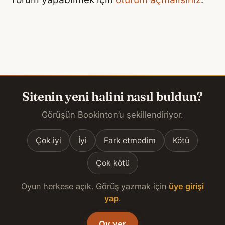
Sitenin yeni halini nasıl buldun?
Görüşün Bookinton’u şekillendiriyor.
Çok iyi
İyi
Fark etmedim
Kötü
Çok kötü
Oyun herkese açık. Görüş yazmak için
üye girişi
yap
.
Oy ver