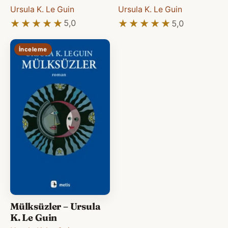
Ursula K. Le Guin
Ursula K. Le Guin
★★★★★
★★★★★
★★★★★
★★★★★
5,0
5,0
İnceleme
Mülksüzler – Ursula
K. Le Guin