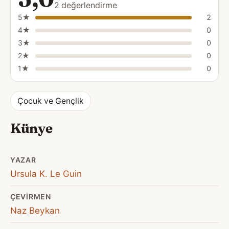
2 değerlendirme
5★
2
4★
0
3★
0
2★
0
1★
0
Çocuk ve Gençlik
Künye
YAZAR
Ursula K. Le Guin
ÇEVIRMEN
Naz Beykan