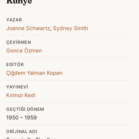
Künye
YAZAR
Joanne Schwartz
,
Sydney Smith
ÇEVIRMEN
Gonca Özmen
EDITÖR
Çiğdem Yalman Kopan
YAYINEVI
Kırmızı Kedi
GEÇTIĞI DÖNEM
1950 – 1959
ORIJINAL ADI