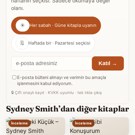
haftanın seçkisi. Sadece okumaya değer
olanı.
Gönderim
☀
Her sabah · Güne kitapla uyanın
sıklığı
🗓
Haftada bir · Pazartesi seçkisi
E-
Katıl →
posta
E-posta bülteni almayı ve verimin bu amaçla
adresiniz
işlenmesini kabul ediyorum.
🔒
Çift onaylı kayıt · KVKK uyumlu · tek tıkla çıkış
Sydney Smith’dan diğer kitaplar
İnceleme
İnceleme