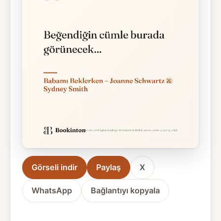
Görseli indir
Paylaş
X
WhatsApp
Bağlantıyı kopyala