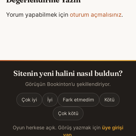
Yorum yapabilmek için
oturum açmalısınız
.
Sitenin yeni halini nasıl buldun?
Görüşün Bookinton’u şekillendiriyor.
Çok iyi
İyi
Fark etmedim
Kötü
Çok kötü
Oyun herkese açık. Görüş yazmak için
üye girişi
yap
.