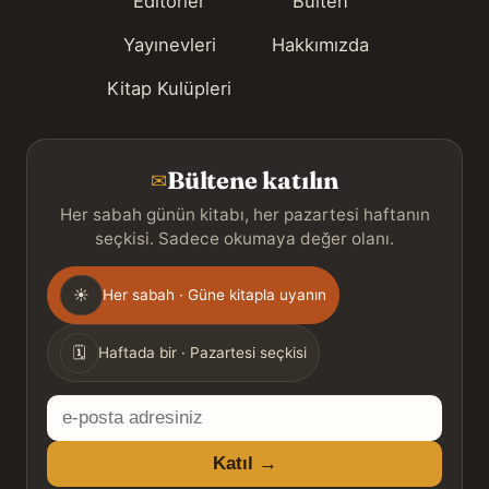
Editörler
Bülten
Yayınevleri
Hakkımızda
Kitap Kulüpleri
Bültene katılın
✉
Her sabah günün kitabı, her pazartesi haftanın
seçkisi. Sadece okumaya değer olanı.
Gönderim
☀
Her sabah · Güne kitapla uyanın
sıklığı
🗓
Haftada bir · Pazartesi seçkisi
E-
posta
Katıl →
adresiniz