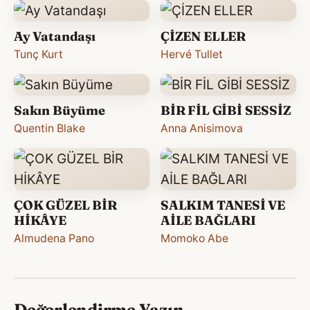
Ay Vatandaşı
ÇİZEN ELLER
Tunç Kurt
Hervé Tullet
Sakın Büyüme
BİR FİL GİBİ SESSİZ
Quentin Blake
Anna Anisimova
ÇOK GÜZEL BİR
SALKIM TANESİ VE
HİKÂYE
AİLE BAĞLARI
Almudena Pano
Momoko Abe
Değerlendirme Yazın