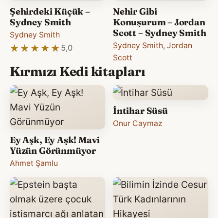
Şehirdeki Küçük –
Nehir Gibi
Sydney Smith
Konuşurum – Jordan
Scott – Sydney Smith
Sydney Smith
Sydney Smith
,
Jordan
★★★★★
★★★★★
5,0
Scott
Kırmızı Kedi kitapları
İntihar Süsü
Onur Caymaz
Ey Aşk, Ey Aşk! Mavi
Yüzün Görünmüyor
Ahmet Şamlu