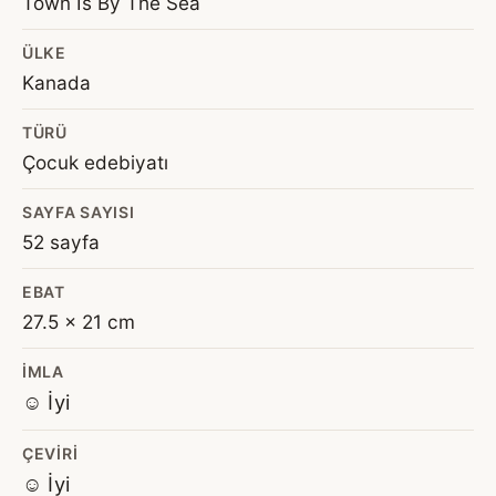
Town Is By The Sea
ÜLKE
Kanada
TÜRÜ
Çocuk edebiyatı
SAYFA SAYISI
52 sayfa
EBAT
27.5 x 21 cm
İMLA
☺️ İyi
ÇEVIRI
☺️ İyi