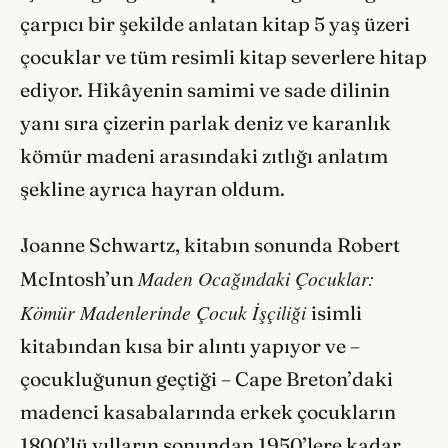
çarpıcı bir şekilde anlatan kitap 5 yaş üzeri
çocuklar ve tüm resimli kitap severlere hitap
ediyor. Hikâyenin samimi ve sade dilinin
yanı sıra çizerin parlak deniz ve karanlık
kömür madeni arasındaki zıtlığı anlatım
şekline ayrıca hayran oldum.
Joanne Schwartz, kitabın sonunda Robert
Maden Ocağındaki Çocuklar:
McIntosh’un
Kömür Madenlerinde Çocuk İşçiliği
isimli
kitabından kısa bir alıntı yapıyor ve –
çocukluğunun geçtiği – Cape Breton’daki
madenci kasabalarında erkek çocukların
1800’lü yılların sonundan 1950’lere kadar