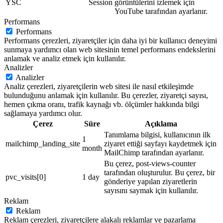
YSC
Session
görüntülerini izlemek için
YouTube tarafından ayarlanır.
Performans
Performans
Performans çerezleri, ziyaretçiler için daha iyi bir kullanıcı deneyimi
sunmaya yardımcı olan web sitesinin temel performans endekslerini
anlamak ve analiz etmek için kullanılır.
Analizler
Analizler
Analiz çerezleri, ziyaretçilerin web sitesi ile nasıl etkileşimde
bulunduğunu anlamak için kullanılır. Bu çerezler, ziyaretçi sayısı,
hemen çıkma oranı, trafik kaynağı vb. ölçümler hakkında bilgi
sağlamaya yardımcı olur.
Çerez
Süre
Açıklama
Tanımlama bilgisi, kullanıcının ilk
1
mailchimp_landing_site
ziyaret ettiği sayfayı kaydetmek için
month
MailChimp tarafından ayarlanır.
Bu çerez, post-views-counter
tarafından oluşturulur. Bu çerez, bir
pvc_visits[0]
1 day
gönderiye yapılan ziyaretlerin
sayısını saymak için kullanılır.
Reklam
Reklam
Reklam çerezleri, ziyaretçilere alakalı reklamlar ve pazarlama