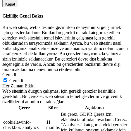
Kapat
Gizliliğe Genel Bakış
Bu web sitesi, web sitesinde gezinirken deneyiminizi geliştirmek
için çerezler kullanır. Bunlardan gerekli olarak kategorize edilen
çerezler, web sitesinin temel işlevlerinin çalışması için gerekli
olduklarından tarayıcınızda saklanır. Ayrıca, bu web sitesini nasıl
kullandığınızı analiz etmemize ve anlamamıza yardımcı olan üçüncü
taraf çerezleri de kullanıyoruz. Bu çerezler tarayıcınızda yalnızca
sizin izninizle saklanacaktır. Bu çerezleri devre dışı bırakma
seçeneğiniz de vardır. Ancak bu çerezlerden bazılarını devre dışı
bırakmak tarama deneyiminizi etkileyebilir.
Gerekli
Gerekli
Her Zaman Etkin
Web sitesinin düzgün çalışması için gerekli çerezler kesinlikle
gereklidir. Bu çerezler, web sitesinin temel işlevlerini ve güvenlik
özelliklerini anonim olarak sağlar.
Çerez
Süre
Açıklama
Bu çerez, GDPR Çerez İzni
eklentisi tarafından ayarlanır. Çerez,
cookielawinfo-
11
"Analytics" kategorisindeki çerezler
checkbox-analytics
months
için kullanıcı onayını saklamak için