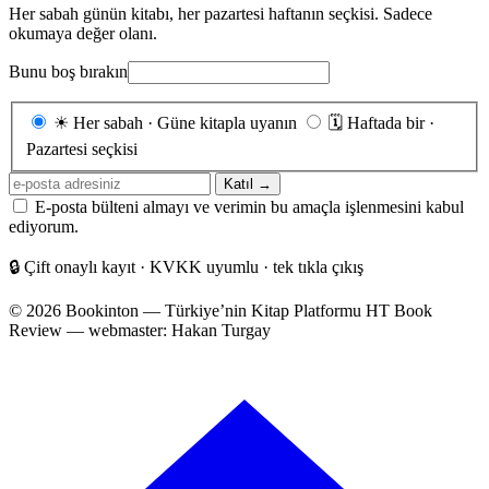
Her sabah günün kitabı, her pazartesi haftanın seçkisi. Sadece
okumaya değer olanı.
Bunu boş bırakın
Gönderim
☀
Her sabah · Güne kitapla uyanın
🗓
Haftada bir ·
sıklığı
Pazartesi seçkisi
E-
Katıl →
posta
E-posta bülteni almayı ve verimin bu amaçla işlenmesini kabul
adresiniz
ediyorum.
🔒
Çift onaylı kayıt · KVKK uyumlu · tek tıkla çıkış
© 2026 Bookinton — Türkiye’nin Kitap Platformu
HT Book
Review — webmaster: Hakan Turgay