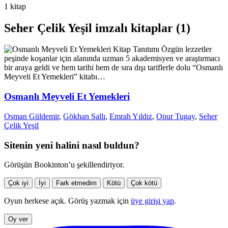
1 kitap
Seher Çelik Yeşil imzalı kitaplar (1)
Kitap Tanıtımı
Özgün lezzetler
peşinde koşanlar için alanında uzman 5 akademisyen ve araştırmacı
bir araya geldi ve hem tarihi hem de sıra dışı tariflerle dolu “Osmanlı
Meyveli Et Yemekleri” kitabı…
Osmanlı Meyveli Et Yemekleri
Osman Güldemir
,
Gökhan Şallı
,
Emrah Yıldız
,
Onur Tugay
,
Seher
Çelik Yeşil
Sitenin yeni halini nasıl buldun?
Görüşün Bookinton’u şekillendiriyor.
Çok iyi
İyi
Fark etmedim
Kötü
Çok kötü
Oyun herkese açık. Görüş yazmak için
üye girişi yap
.
Oy ver