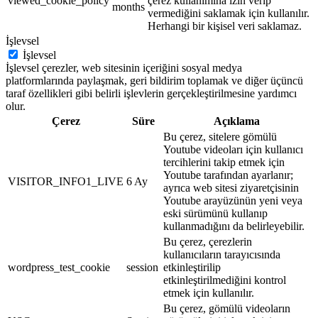
viewed_cookie_policy
çerez kullanımına izin verip
months
vermediğini saklamak için kullanılır.
Herhangi bir kişisel veri saklamaz.
İşlevsel
İşlevsel
İşlevsel çerezler, web sitesinin içeriğini sosyal medya
platformlarında paylaşmak, geri bildirim toplamak ve diğer üçüncü
taraf özellikleri gibi belirli işlevlerin gerçekleştirilmesine yardımcı
olur.
Çerez
Süre
Açıklama
Bu çerez, sitelere gömülü
Youtube videoları için kullanıcı
tercihlerini takip etmek için
Youtube tarafından ayarlanır;
VISITOR_INFO1_LIVE
6 Ay
ayrıca web sitesi ziyaretçisinin
Youtube arayüzünün yeni veya
eski sürümünü kullanıp
kullanmadığını da belirleyebilir.
Bu çerez, çerezlerin
kullanıcıların tarayıcısında
wordpress_test_cookie
session
etkinleştirilip
etkinleştirilmediğini kontrol
etmek için kullanılır.
Bu çerez, gömülü videoların