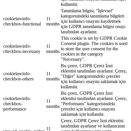
kullanılır.
Tanımlama bilgisi, "İşlevsel"
kategorisindeki tanımlama bilgileri
cookielawinfo-
11
için kullanıcı onayını kaydetmek
checkbox-functional
months
için GDPR tanımlama bilgisi onayı
tarafından ayarlanır.
This cookie is set by GDPR Cookie
Consent plugin. The cookies is used
cookielawinfo-
11
to store the user consent for the
checkbox-necessary
months
cookies in the category
"Necessary".
Bu çerez, GDPR Çerez İzni
eklentisi tarafından ayarlanır. Çerez,
cookielawinfo-
11
"Diğer" kategorisindeki çerezler
checkbox-others
months
için kullanıcı onayını saklamak için
kullanılır.
Bu çerez, GDPR Çerez İzni
cookielawinfo-
eklentisi tarafından ayarlanır. Çerez,
11
checkbox-
"Performans" kategorisindeki
months
performance
çerezler için kullanıcı onayını
saklamak için kullanılır.
Çerez, GDPR Çerez İzni eklentisi
tarafından ayarlanır ve kullanıcının
11