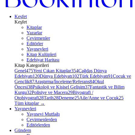
Keşfet
Keşfet
Kitaplar
Yazarlar
Çevirmenler
Editörler
Yayınevleri
Kitap Kulüpleri
Edebiyat Haritası
Kitap Kategorileri
Genel
475
Yeni Çıkan Kitaplar
354
Çağdaş Dünya
Edebiyatı
120
Dünya Edebiyatı
102
Türk Edebiyatı
91
Çocuk ve
Gençlik
87
Araştırma/İnceleme/Referans
84
Okul
Öncesi
38
Psikoloji ve Kişisel Gelişim
37
Fantastik ve Bilim
Kurgu
32
Polisiye ve Macera
29
Biyografi /
Otobiyografi
28
Tarih
28
Deneme
25
Aile/Anne ve Çocuk
25
Tüm kitaplar
→
Yayınevleri
Yayınevi Mutfağı
Çevirmenlerden
Editörlerden
Gündem