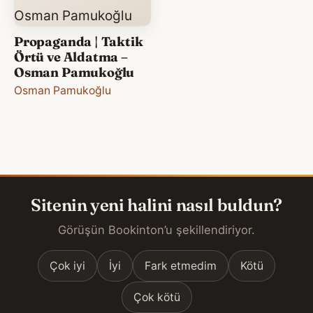
Propaganda | Taktik
Örtü ve Aldatma –
Osman Pamukoğlu
Osman Pamukoğlu
Sitenin yeni halini nasıl buldun?
Görüşün Bookinton’u şekillendiriyor.
Çok iyi
İyi
Fark etmedim
Kötü
Çok kötü