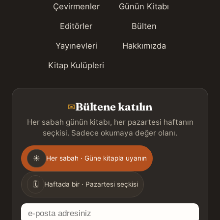
Çevirmenler
Günün Kitabı
Editörler
Bülten
Yayınevleri
Hakkımızda
Kitap Kulüpleri
Bültene katılın
✉
Her sabah günün kitabı, her pazartesi haftanın
seçkisi. Sadece okumaya değer olanı.
Gönderim
☀
Her sabah · Güne kitapla uyanın
sıklığı
🗓
Haftada bir · Pazartesi seçkisi
E-